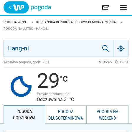
Trwa ładowanie
POLSKA
POGODA WP.PL
KOREAŃSKA REPUBLIKA LUDOWO DEMOKRATYCZNA
POGODA NA JUTRO - HANG-NI
EUROPA
ŚWIAT
Aktualna pogoda, godz.
2:51
05:45
19:51
JAKOŚĆ POWIETRZA
29
Prawie bezchmurnie
Odczuwalna 31°C
POGODA
POGODA
POGODA NA
GODZINOWA
DŁUGOTERMINOWA
WEEKEND