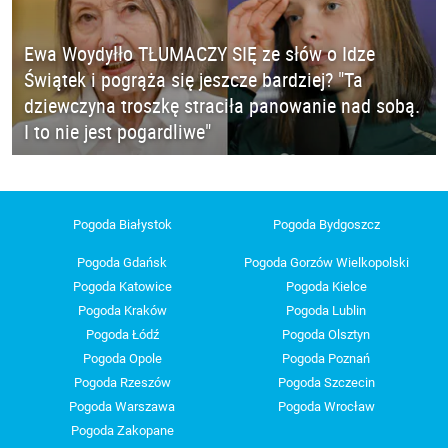
Ewa Woydyłło TŁUMACZY SIĘ ze słów o Idze
Świątek i pogrąża się jeszcze bardziej? "Ta
dziewczyna troszkę straciła panowanie nad sobą.
I to nie jest pogardliwe"
Pogoda Białystok
Pogoda Bydgoszcz
Pogoda Gdańsk
Pogoda Gorzów Wielkopolski
Pogoda Katowice
Pogoda Kielce
Pogoda Kraków
Pogoda Lublin
Pogoda Łódź
Pogoda Olsztyn
Pogoda Opole
Pogoda Poznań
Pogoda Rzeszów
Pogoda Szczecin
Pogoda Warszawa
Pogoda Wrocław
Pogoda Zakopane