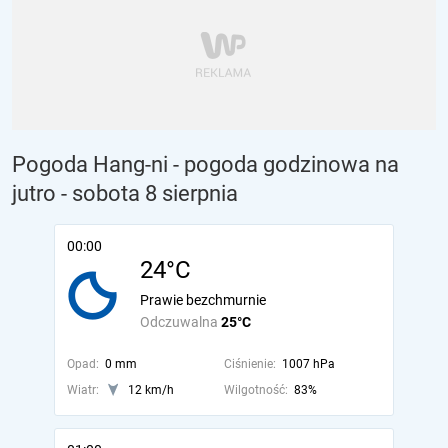
Pogoda Hang-ni - pogoda godzinowa na
jutro
- sobota 8 sierpnia
00:00
24°C
Prawie bezchmurnie
Odczuwalna
25°C
Opad:
0 mm
Ciśnienie:
1007 hPa
Wiatr:
12 km/h
Wilgotność:
83%