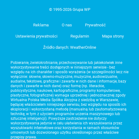
© 1995-2026 Grupa WP
Reklama
O nas
Prywatność
Ustawienia prywatności
Regulamin
Mapa strony
Źródło danych: WeatherOnline
Pobieranie, zwielokrotnianie, przechowywanie lub jakiekolwiek inne
wykorzystywanie treści dostępnych w niniejszym serwisie - bez
względu na ich charakter i sposób wyrażenia (w szczególności lecz nie
wyłącznie: słowne, słowno-muzyczne, muzyczne, audiowizualne,
audialne, tekstowe, graficzne i zawarte w nich dane i informacje, bazy
danych i zawarte w nich dane) oraz formę (np. literackie,
publicystyczne, naukowe, kartograficzne, programy komputerowe,
plastyczne, fotograficzne) wymaga uprzedniej i jednoznacznej zgody
Wirtualna Polska Media Spółka Akcyjna z siedzibą w Warszawie,
będącej właścicielem niniejszego serwisu, bez względu na sposób ich
eksploracji i wykorzystaną metodę (manualną lub zautomatyzowaną
technikę, w tym z użyciem programów uczenia maszynowego lub
sztucznej inteligencji). Powyższe zastrzeżenie nie dotyczy
wykorzystywania jedynie w celu ułatwienia ich wyszukiwania przez
wyszukiwarki internetowe oraz korzystania w ramach stosunków
umownych lub dozwolonego użytku określonego przez właściwe
przepisy prawa.