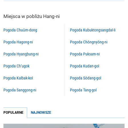
Miejsca w pobliżu Hang-ni
Pogoda Chuŭm-dong
Pogoda Kubuktongsangdal-li
Pogoda Hagong-ni
Pogoda Chŏngnyŏng-ni
Pogoda Hyangbung-ni
Pogoda Puksam-ni
Pogoda Ch’ugok
Pogoda Kudan-gol
Pogoda Kalbak-kol
Pogoda Sŏdang-gol
Pogoda Sanggong-ni
Pogoda Tang-gol
POPULARNE
NAJNOWSZE