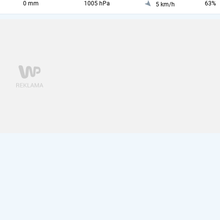
0 mm
1005 hPa
63%
5 km/h