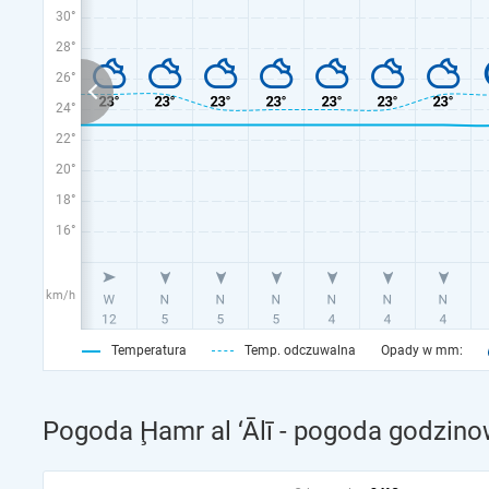
30°
28°
26°
24°
22°
20°
18°
16°
km/h
Temperatura
Temp. odczuwalna
Opady w mm:
Pogoda Ḩamr al ‘Ālī - pogoda godzino