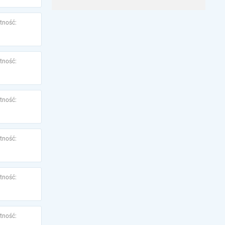
tność:
tność:
tność:
tność:
tność:
tność: