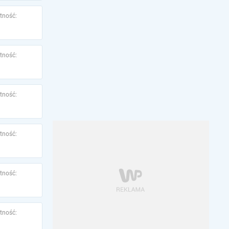
tność:
tność:
tność:
tność:
tność:
tność: