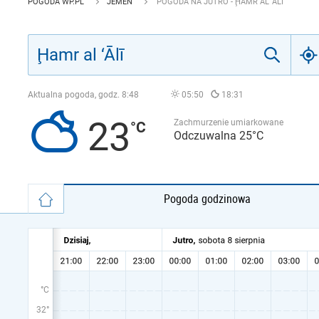
POGODA WP.PL
JEMEN
POGODA NA JUTRO - ḨAMR AL ‘ĀLĪ
Aktualna pogoda, godz.
8:48
05:50
18:31
23
Zachmurzenie umiarkowane
Odczuwalna 25°C
Pogoda godzinowa
°C
32°