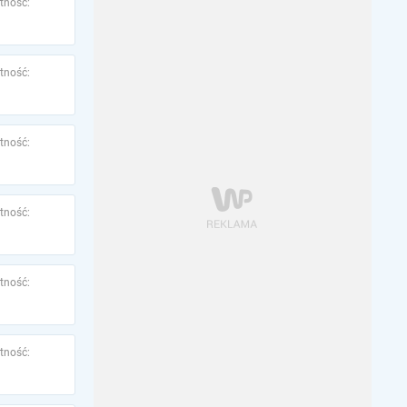
tność:
tność:
tność:
tność:
tność:
tność: