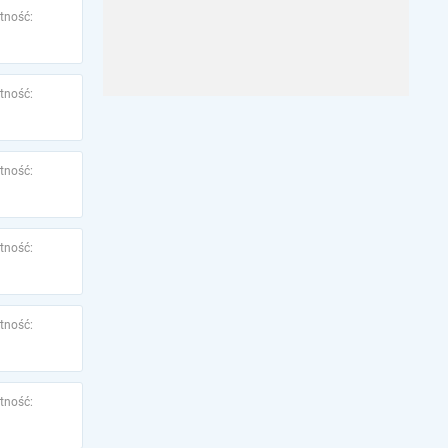
tność:
tność:
tność:
tność:
tność:
tność: