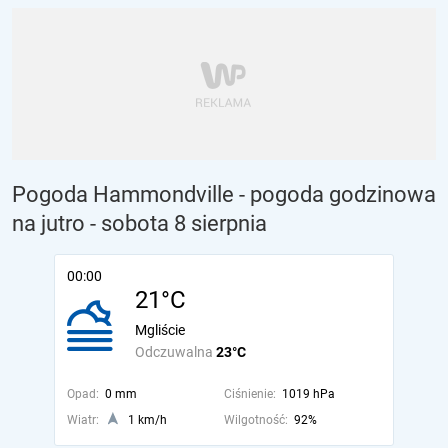
Pogoda Hammondville - pogoda godzinowa
na jutro
- sobota 8 sierpnia
00:00
21°C
Mgliście
Odczuwalna
23°C
Opad:
0 mm
Ciśnienie:
1019 hPa
Wiatr:
1 km/h
Wilgotność:
92%