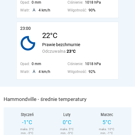
Opad:
0 mm
Ciśnienie:
1018 hPa
Wiatr:
4 km/h
Wilgotność:
90%
23:00
22°C
Prawie bezchmurnie
Odczuwalna
23°C
Opad:
0 mm
Ciśnienie:
1018 hPa
Wiatr:
4 km/h
Wilgotność:
92%
Hammondville - średnie temperatury
Styczeń
Luty
Marzec
-1°C
0°C
5°C
maks. 3°C
maks. 5°C
maks. 10°C
min. -5°C
min. -5°C
min. -1°C