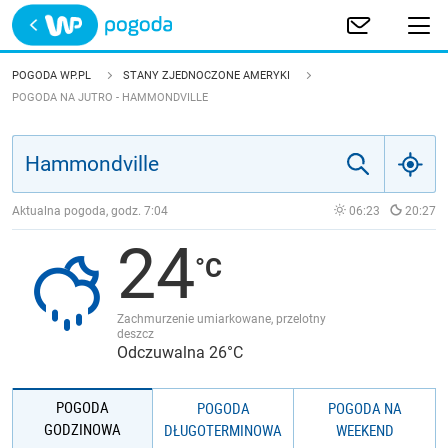
Trwa ładowanie
POLSKA
POGODA WP.PL
STANY ZJEDNOCZONE AMERYKI
POGODA NA JUTRO - HAMMONDVILLE
EUROPA
ŚWIAT
Aktualna pogoda, godz.
7:04
06:23
20:27
JAKOŚĆ POWIETRZA
24
Zachmurzenie umiarkowane, przelotny
deszcz
Odczuwalna 26°C
POGODA
POGODA
POGODA NA
GODZINOWA
DŁUGOTERMINOWA
WEEKEND