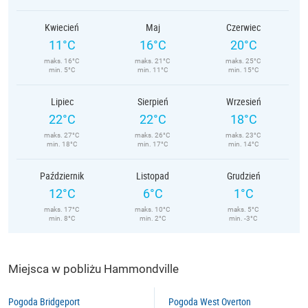
Kwiecień
Maj
Czerwiec
11°C
16°C
20°C
maks. 16°C
maks. 21°C
maks. 25°C
min. 5°C
min. 11°C
min. 15°C
Lipiec
Sierpień
Wrzesień
22°C
22°C
18°C
maks. 27°C
maks. 26°C
maks. 23°C
min. 18°C
min. 17°C
min. 14°C
Październik
Listopad
Grudzień
12°C
6°C
1°C
maks. 17°C
maks. 10°C
maks. 5°C
min. 8°C
min. 2°C
min. -3°C
Miejsca w pobliżu Hammondville
Pogoda Bridgeport
Pogoda West Overton