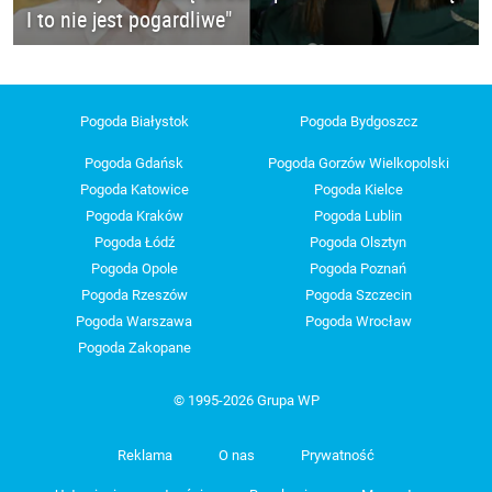
I to nie jest pogardliwe"
Pogoda Białystok
Pogoda Bydgoszcz
Pogoda Gdańsk
Pogoda Gorzów Wielkopolski
Pogoda Katowice
Pogoda Kielce
Pogoda Kraków
Pogoda Lublin
Pogoda Łódź
Pogoda Olsztyn
Pogoda Opole
Pogoda Poznań
Pogoda Rzeszów
Pogoda Szczecin
Pogoda Warszawa
Pogoda Wrocław
Pogoda Zakopane
© 1995-2026 Grupa WP
Reklama
O nas
Prywatność