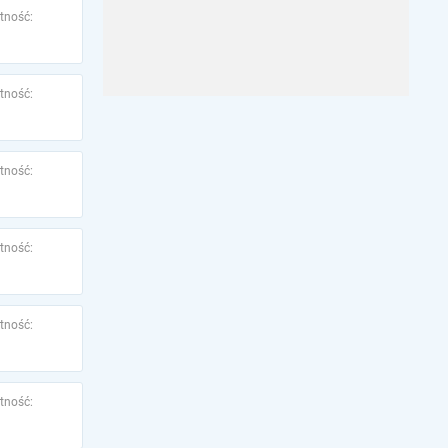
tność:
tność:
tność:
tność:
tność:
tność: