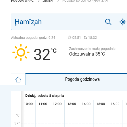
POGODA WP.PL
JEMEN
POGODA NA JUTRO - ḨAMĪZ̧AH
Aktualna pogoda, godz.
9:24
05:51
18:32
32
Zachmurzenie małe, pogodnie
Odczuwalna 35°C
Pogoda godzinowa
°C
37°