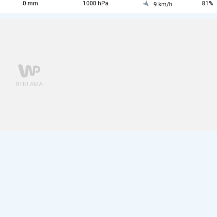
0 mm
1000 hPa
81%
9 km/h