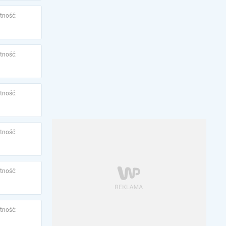
tność:
tność:
tność:
tność:
tność:
tność: