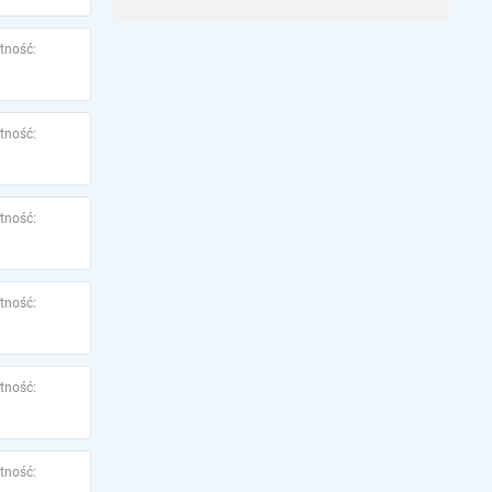
tność:
tność:
tność:
tność:
tność:
tność: