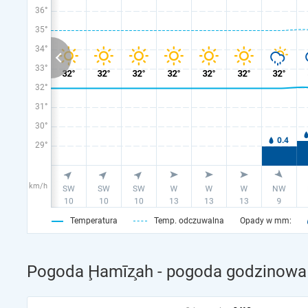
36°
35°
34°
33°
32°
31°
30°
29°
km/h
Temperatura
Temp. odczuwalna
Opady w mm:
Pogoda Ḩamīz̧ah - pogoda godzinowa 