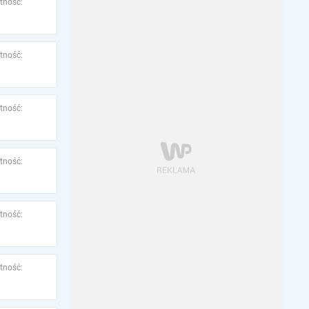
tność:
tność:
tność:
tność:
tność:
tność: