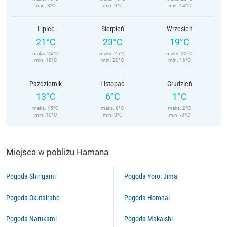
min. 3°C
min. 9°C
min. 14°C
Lipiec
Sierpień
Wrzesień
21°C
23°C
19°C
maks. 24°C
maks. 25°C
maks. 22°C
min. 18°C
min. 20°C
min. 16°C
Październik
Listopad
Grudzień
13°C
6°C
1°C
maks. 15°C
maks. 8°C
maks. 2°C
min. 10°C
min. 3°C
min. -3°C
Miejsca w pobliżu Hamana
Pogoda Shirigami
Pogoda Yoroi Jima
Pogoda Okutairahe
Pogoda Horonai
Pogoda Narukami
Pogoda Makaishi