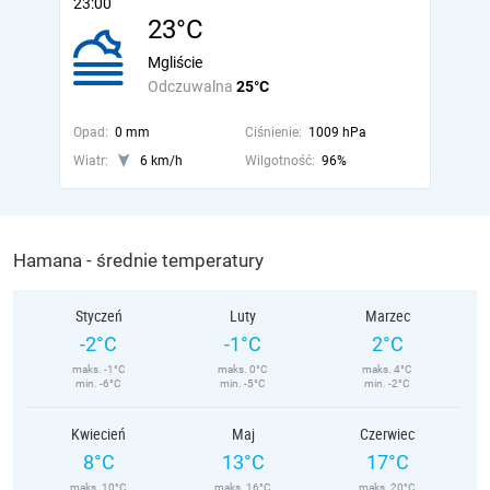
23:00
23°C
Mgliście
Odczuwalna
25°C
Opad:
0 mm
Ciśnienie:
1009 hPa
Wiatr:
6 km/h
Wilgotność:
96%
Hamana - średnie temperatury
Styczeń
Luty
Marzec
-2°C
-1°C
2°C
maks. -1°C
maks. 0°C
maks. 4°C
min. -6°C
min. -5°C
min. -2°C
Kwiecień
Maj
Czerwiec
8°C
13°C
17°C
maks. 10°C
maks. 16°C
maks. 20°C