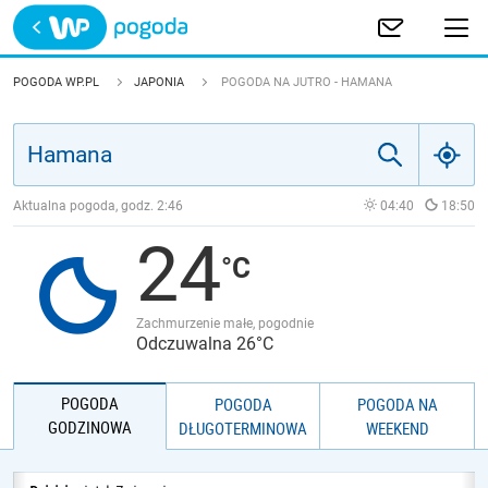
Trwa ładowanie
POLSKA
POGODA WP.PL
JAPONIA
POGODA NA JUTRO - HAMANA
EUROPA
ŚWIAT
Aktualna pogoda, godz.
2:46
04:40
18:50
24
JAKOŚĆ POWIETRZA
Zachmurzenie małe, pogodnie
Odczuwalna 26°C
POGODA
POGODA
POGODA NA
GODZINOWA
DŁUGOTERMINOWA
WEEKEND