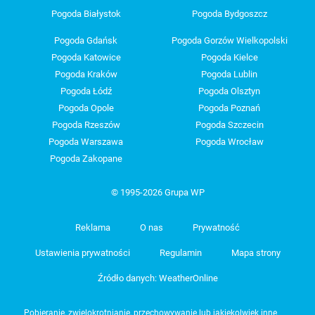
Pogoda Białystok
Pogoda Bydgoszcz
Pogoda Gdańsk
Pogoda Gorzów Wielkopolski
Pogoda Katowice
Pogoda Kielce
Pogoda Kraków
Pogoda Lublin
Pogoda Łódź
Pogoda Olsztyn
Pogoda Opole
Pogoda Poznań
Pogoda Rzeszów
Pogoda Szczecin
Pogoda Warszawa
Pogoda Wrocław
Pogoda Zakopane
© 1995-2026 Grupa WP
Reklama
O nas
Prywatność
Ustawienia prywatności
Regulamin
Mapa strony
Źródło danych: WeatherOnline
Pobieranie, zwielokrotnianie, przechowywanie lub jakiekolwiek inne