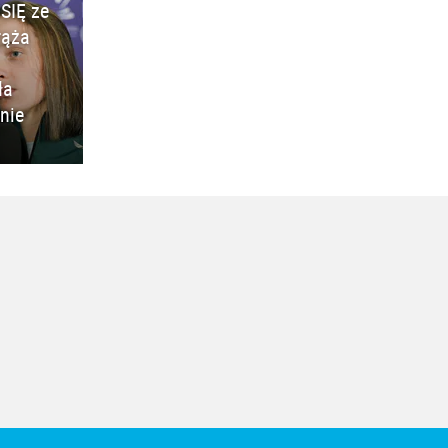
SIĘ ze
rąża
ła
nie