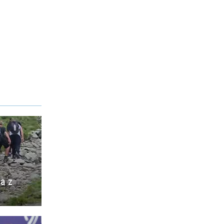
ia z
o