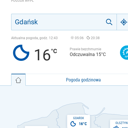
POGODA WP.PL
Aktualna pogoda, godz.
12:43
05:06
20:38
16
Prawie bezchmurnie
Odczuwalna 15°C
Pogoda godzinowa
GDAŃSK
OLSZTYN
16°C