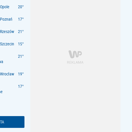
Opole
 Poznań
 Rzeszów
Szczecin
wa
 Wrocław
ne
TA