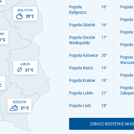
C
Pogoda
Pogoda 
BIAŁYSTOK
Bydgoszcz
20°C
Pogoda
Pogoda Gdańsk
Pogoda
AWA
Pogoda Gorzów
1°C
Wielkopolski
Pogoda 
Pogoda Katowice
Pogoda
Warsza
LUBLIN
Pogoda Kielce
21°C
Pogoda
Pogoda Kraków
C
Pogoda
Pogoda Lublin
Zakopa
RZESZÓW
Pogoda Łódź
21°C
ZOBACZ WSZYSTKIE MIAS