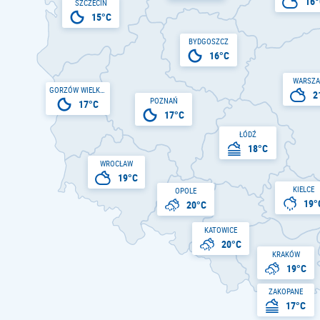
16°
SZCZECIN
15°C
BYDGOSZCZ
16°C
WARSZ
GORZÓW WIELKOPOLSKI
2
POZNAŃ
17°C
17°C
ŁÓDŹ
18°C
WROCŁAW
19°C
KIELCE
OPOLE
19°
20°C
KATOWICE
20°C
KRAKÓW
19°C
ZAKOPANE
17°C