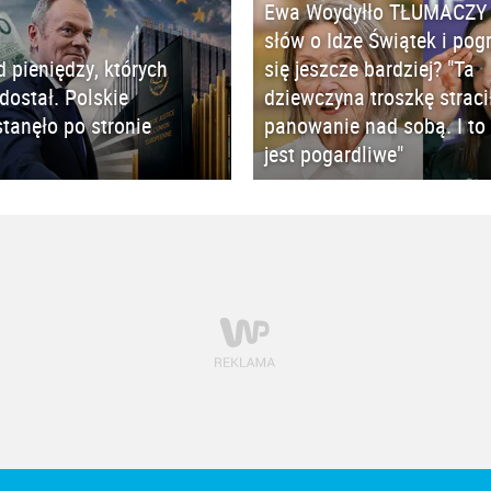
Ewa Woydyłło TŁUMACZY 
słów o Idze Świątek i pog
d pieniędzy, których
się jeszcze bardziej? "Ta
 dostał. Polskie
dziewczyna troszkę straci
tanęło po stronie
panowanie nad sobą. I to 
jest pogardliwe"