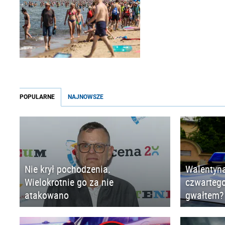
POPULARNE
NAJNOWSZE
Nie krył pochodzenia.
Walentyna
Wielokrotnie go za nie
czwartego
atakowano
gwałtem?