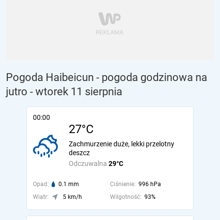
Pogoda Haibeicun - pogoda godzinowa na
jutro
- wtorek 11 sierpnia
00:00
27°C
Zachmurzenie duże, lekki przelotny
deszcz
Odczuwalna
29°C
Opad:
0.1 mm
Ciśnienie:
996 hPa
Wiatr:
5 km/h
Wilgotność:
93%