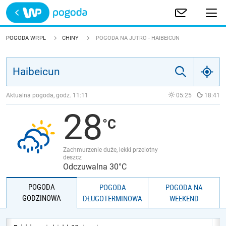
Trwa ładowanie
POLSKA
POGODA WP.PL
CHINY
POGODA NA JUTRO - HAIBEICUN
EUROPA
ŚWIAT
Aktualna pogoda, godz.
11:11
05:25
18:41
28
JAKOŚĆ POWIETRZA
Zachmurzenie duże, lekki przelotny
deszcz
Odczuwalna 30°C
POGODA
POGODA
POGODA NA
GODZINOWA
DŁUGOTERMINOWA
WEEKEND