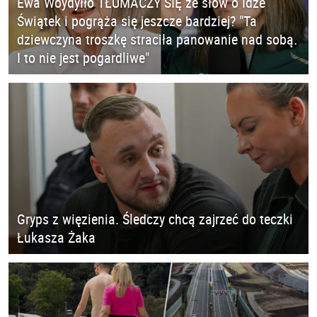
Ewa Woydyłło TŁUMACZY SIĘ ze słów o Idze
Świątek i pogrąża się jeszcze bardziej? "Ta
dziewczyna troszkę straciła panowanie nad sobą.
I to nie jest pogardliwe"
Gryps z więzienia. Śledczy chcą zajrzeć do teczki
Łukasza Żaka