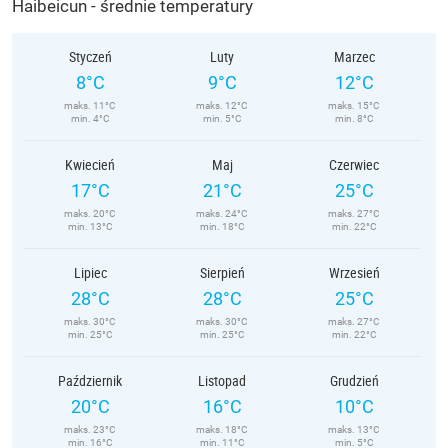
Haibeicun - średnie temperatury
Styczeń
Luty
Marzec
8°C
9°C
12°C
maks. 11°C
maks. 12°C
maks. 15°C
min. 4°C
min. 5°C
min. 8°C
Kwiecień
Maj
Czerwiec
17°C
21°C
25°C
maks. 20°C
maks. 24°C
maks. 27°C
min. 13°C
min. 18°C
min. 22°C
Lipiec
Sierpień
Wrzesień
28°C
28°C
25°C
maks. 30°C
maks. 30°C
maks. 27°C
min. 25°C
min. 25°C
min. 22°C
Październik
Listopad
Grudzień
20°C
16°C
10°C
maks. 23°C
maks. 18°C
maks. 13°C
min. 16°C
min. 11°C
min. 5°C