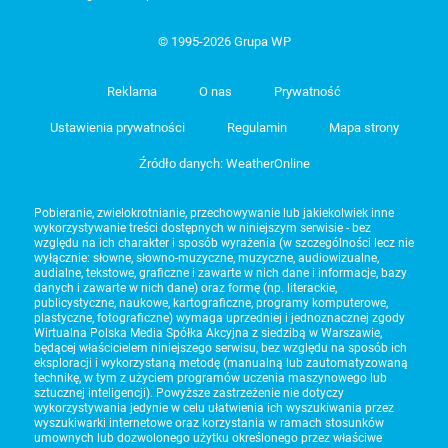
© 1995-2026 Grupa WP
Reklama
O nas
Prywatność
Ustawienia prywatności
Regulamin
Mapa strony
Źródło danych: WeatherOnline
Pobieranie, zwielokrotnianie, przechowywanie lub jakiekolwiek inne
wykorzystywanie treści dostępnych w niniejszym serwisie - bez
względu na ich charakter i sposób wyrażenia (w szczególności lecz nie
wyłącznie: słowne, słowno-muzyczne, muzyczne, audiowizualne,
audialne, tekstowe, graficzne i zawarte w nich dane i informacje, bazy
danych i zawarte w nich dane) oraz formę (np. literackie,
publicystyczne, naukowe, kartograficzne, programy komputerowe,
plastyczne, fotograficzne) wymaga uprzedniej i jednoznacznej zgody
Wirtualna Polska Media Spółka Akcyjna z siedzibą w Warszawie,
będącej właścicielem niniejszego serwisu, bez względu na sposób ich
eksploracji i wykorzystaną metodę (manualną lub zautomatyzowaną
technikę, w tym z użyciem programów uczenia maszynowego lub
sztucznej inteligencji). Powyższe zastrzeżenie nie dotyczy
wykorzystywania jedynie w celu ułatwienia ich wyszukiwania przez
wyszukiwarki internetowe oraz korzystania w ramach stosunków
umownych lub dozwolonego użytku określonego przez właściwe