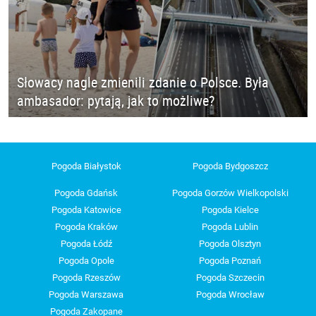
Słowacy nagle zmienili zdanie o Polsce. Była
ambasador: pytają, jak to możliwe?
Pogoda Białystok
Pogoda Bydgoszcz
Pogoda Gdańsk
Pogoda Gorzów Wielkopolski
Pogoda Katowice
Pogoda Kielce
Pogoda Kraków
Pogoda Lublin
Pogoda Łódź
Pogoda Olsztyn
Pogoda Opole
Pogoda Poznań
Pogoda Rzeszów
Pogoda Szczecin
Pogoda Warszawa
Pogoda Wrocław
Pogoda Zakopane