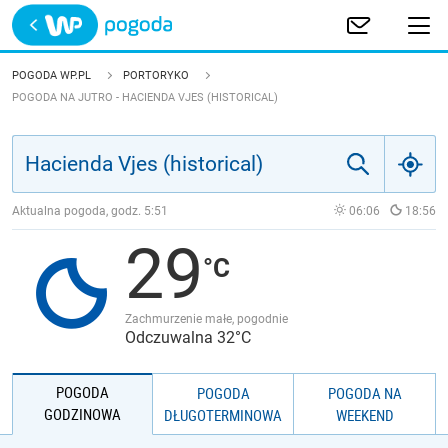
Trwa ładowanie
POLSKA
POGODA WP.PL
PORTORYKO
POGODA NA JUTRO - HACIENDA VJES (HISTORICAL)
EUROPA
ŚWIAT
Aktualna pogoda, godz.
5:51
06:06
18:56
JAKOŚĆ POWIETRZA
29
Zachmurzenie małe, pogodnie
Odczuwalna 32°C
POGODA
POGODA
POGODA NA
GODZINOWA
DŁUGOTERMINOWA
WEEKEND