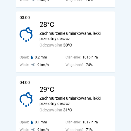
Wiatr:
6 km/h
Wilgotność:
76%
03:00
28°C
Zachmurzenie umiarkowane, lekki
przelotny deszcz
Odczuwalna
30°C
Opad:
0.2 mm
Ciśnienie:
1016 hPa
Wiatr:
9 km/h
Wilgotność:
74%
04:00
29°C
Zachmurzenie umiarkowane, lekki
przelotny deszcz
Odczuwalna
31°C
Opad:
0.1 mm
Ciśnienie:
1017 hPa
Wiatr:
9 km/h
Wilgotność:
71%