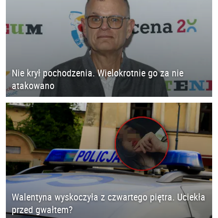
Nie krył pochodzenia. Wielokrotnie go za nie
atakowano
Walentyna wyskoczyła z czwartego piętra. Uciekła
przed gwałtem?