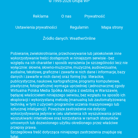
© 1995-2026 Grupa WP
Reklama
O nas
Prywatność
Ustawienia prywatności
Regulamin
Mapa strony
Źródło danych: WeatherOnline
Pobieranie, zwielokrotnianie, przechowywanie lub jakiekolwiek inne
wykorzystywanie treści dostępnych w niniejszym serwisie - bez
względu na ich charakter i sposób wyrażenia (w szczególności lecz nie
wyłącznie: słowne, słowno-muzyczne, muzyczne, audiowizualne,
audialne, tekstowe, graficzne i zawarte w nich dane i informacje, bazy
danych i zawarte w nich dane) oraz formę (np. literackie,
publicystyczne, naukowe, kartograficzne, programy komputerowe,
plastyczne, fotograficzne) wymaga uprzedniej i jednoznacznej zgody
Wirtualna Polska Media Spółka Akcyjna z siedzibą w Warszawie,
będącej właścicielem niniejszego serwisu, bez względu na sposób ich
eksploracji i wykorzystaną metodę (manualną lub zautomatyzowaną
technikę, w tym z użyciem programów uczenia maszynowego lub
sztucznej inteligencji). Powyższe zastrzeżenie nie dotyczy
wykorzystywania jedynie w celu ułatwienia ich wyszukiwania przez
wyszukiwarki internetowe oraz korzystania w ramach stosunków
umownych lub dozwolonego użytku określonego przez właściwe
przepisy prawa.
Szczegółowa treść dotycząca niniejszego zastrzeżenia znajduje się
tutaj
.