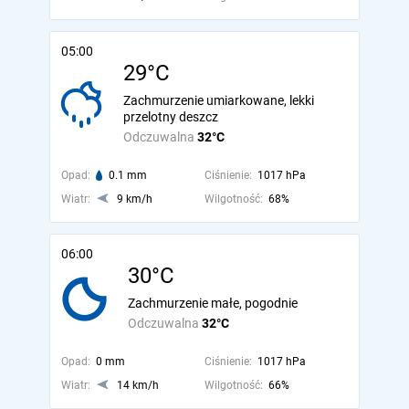
05:00
29°C
Zachmurzenie umiarkowane, lekki
przelotny deszcz
Odczuwalna
32°C
Opad:
0.1 mm
Ciśnienie:
1017 hPa
Wiatr:
9 km/h
Wilgotność:
68%
06:00
30°C
Zachmurzenie małe, pogodnie
Odczuwalna
32°C
Opad:
0 mm
Ciśnienie:
1017 hPa
Wiatr:
14 km/h
Wilgotność:
66%