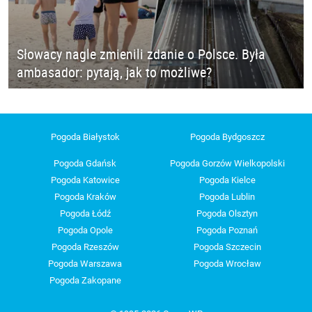
Słowacy nagle zmienili zdanie o Polsce. Była
ambasador: pytają, jak to możliwe?
Pogoda Białystok
Pogoda Bydgoszcz
Pogoda Gdańsk
Pogoda Gorzów Wielkopolski
Pogoda Katowice
Pogoda Kielce
Pogoda Kraków
Pogoda Lublin
Pogoda Łódź
Pogoda Olsztyn
Pogoda Opole
Pogoda Poznań
Pogoda Rzeszów
Pogoda Szczecin
Pogoda Warszawa
Pogoda Wrocław
Pogoda Zakopane