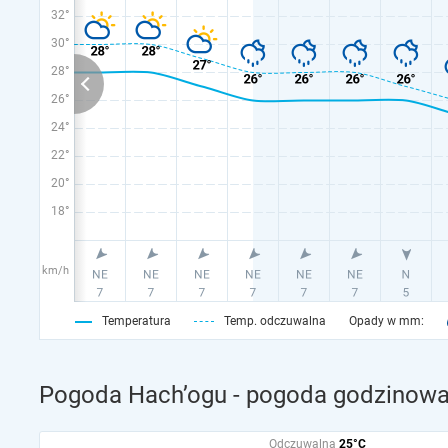
32°
30°
28°
26°
24°
22°
20°
18°
km/h
Temperatura
Temp. odczuwalna
Opady w mm:
Pogoda Hach’ogu - pogoda godzinowa 
Odczuwalna
25°C