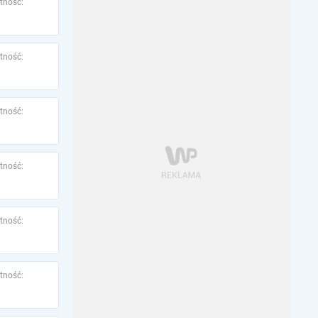
tność:
tność:
tność:
tność:
tność:
tność: