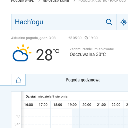
POGODA WP.PL
REPUBLIKA KOREI
POGODA NA JUTRO - HACH’OGU
Aktualna pogoda, godz.
3:08
05:39
19:30
28
Zachmurzenie umiarkowane
Odczuwalna 30°C
Pogoda godzinowa
°C
34°