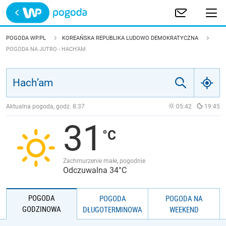
Trwa ładowanie
POLSKA
POGODA WP.PL
KOREAŃSKA REPUBLIKA LUDOWO DEMOKRATYCZNA
POGODA NA JUTRO - HACH’AM
EUROPA
ŚWIAT
Aktualna pogoda, godz.
8:37
05:42
19:45
JAKOŚĆ POWIETRZA
31
Zachmurzenie małe, pogodnie
Odczuwalna 34°C
POGODA
POGODA
POGODA NA
GODZINOWA
DŁUGOTERMINOWA
WEEKEND