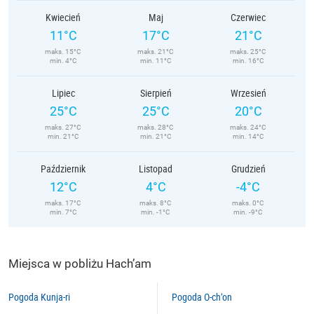
Kwiecień
Maj
Czerwiec
11°C
17°C
21°C
maks. 15°C
maks. 21°C
maks. 25°C
min. 4°C
min. 11°C
min. 16°C
Lipiec
Sierpień
Wrzesień
25°C
25°C
20°C
maks. 27°C
maks. 28°C
maks. 24°C
min. 21°C
min. 21°C
min. 14°C
Październik
Listopad
Grudzień
12°C
4°C
-4°C
maks. 17°C
maks. 8°C
maks. 0°C
min. 7°C
min. -1°C
min. -9°C
Miejsca w pobliżu Hach’am
Pogoda Kunja-ri
Pogoda O-ch’on