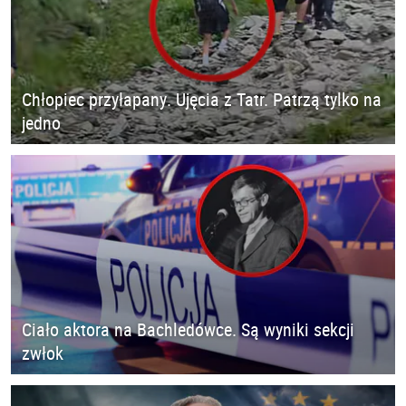
Chłopiec przyłapany. Ujęcia z Tatr. Patrzą tylko na
jedno
Ciało aktora na Bachledówce. Są wyniki sekcji
zwłok