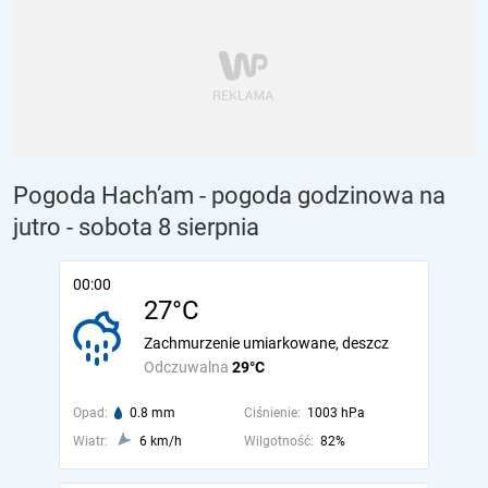
Pogoda Hach’am - pogoda godzinowa na
jutro
- sobota 8 sierpnia
00:00
27°C
Zachmurzenie umiarkowane, deszcz
Odczuwalna
29°C
Opad:
0.8 mm
Ciśnienie:
1003 hPa
Wiatr:
6 km/h
Wilgotność:
82%