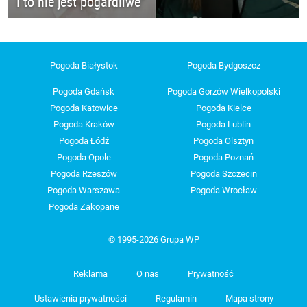
I to nie jest pogardliwe"
Pogoda Białystok
Pogoda Bydgoszcz
Pogoda Gdańsk
Pogoda Gorzów Wielkopolski
Pogoda Katowice
Pogoda Kielce
Pogoda Kraków
Pogoda Lublin
Pogoda Łódź
Pogoda Olsztyn
Pogoda Opole
Pogoda Poznań
Pogoda Rzeszów
Pogoda Szczecin
Pogoda Warszawa
Pogoda Wrocław
Pogoda Zakopane
© 1995-2026 Grupa WP
Reklama
O nas
Prywatność
Ustawienia prywatności
Regulamin
Mapa strony