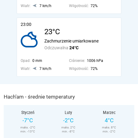
Wiatr:
7 km/h
Wilgotność:
72%
23:00
23°C
Zachmurzenie umiarkowane
Odczuwalna
24°C
Opad:
0 mm
Ciśnienie:
1006 hPa
Wiatr:
7 km/h
Wilgotność:
72%
Hach’am - średnie temperatury
Styczeń
Luty
Marzec
-7°C
-2°C
4°C
maks. -2°C
maks. 2°C
maks. 8°C
min. -13°C
min. -8°C
min. -2°C