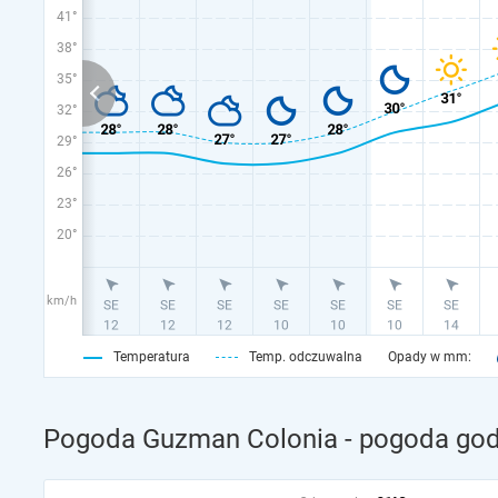
41°
38°
35°
32°
29°
26°
23°
20°
km/h
Temperatura
Temp. odczuwalna
Opady w mm:
Pogoda Guzman Colonia - pogoda god