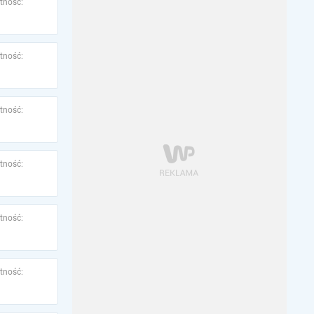
tność:
tność:
tność:
tność:
tność:
tność: