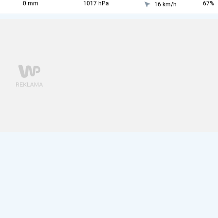
0 mm
1017 hPa
67%
16 km/h