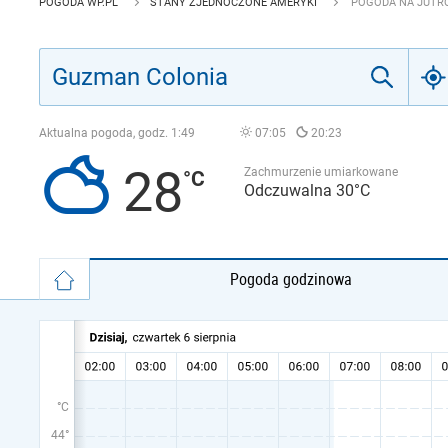
POGODA WP.PL
STANY ZJEDNOCZONE AMERYKI
POGODA NA JUTR
Aktualna pogoda, godz.
1:49
07:05
20:23
28
Zachmurzenie umiarkowane
Odczuwalna 30°C
Pogoda godzinowa
°C
44°