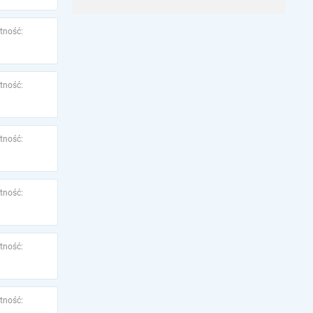
tność:
tność:
tność:
tność:
tność:
tność: