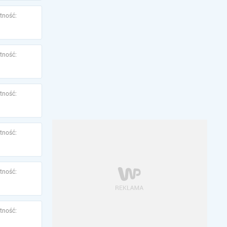
tność:
tność:
tność:
tność:
tność:
tność: