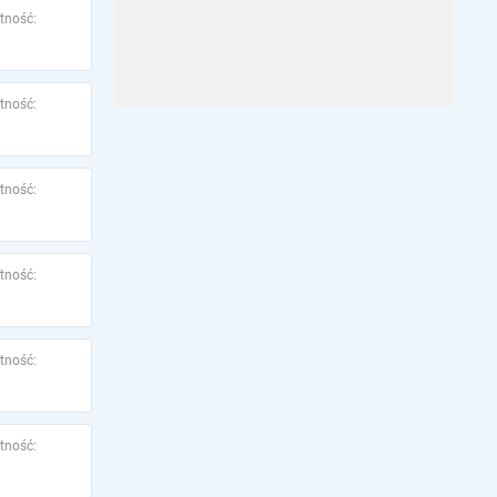
tność:
tność:
tność:
tność:
tność:
tność: