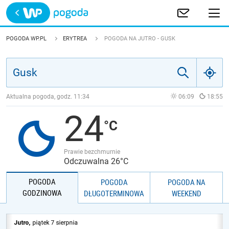
Trwa ładowanie
POLSKA
POGODA WP.PL
ERYTREA
POGODA NA JUTRO - GUSK
EUROPA
ŚWIAT
Aktualna pogoda, godz.
11:34
06:09
18:55
24
JAKOŚĆ POWIETRZA
Prawie bezchmurnie
Odczuwalna 26°C
POGODA
POGODA
POGODA NA
GODZINOWA
DŁUGOTERMINOWA
WEEKEND