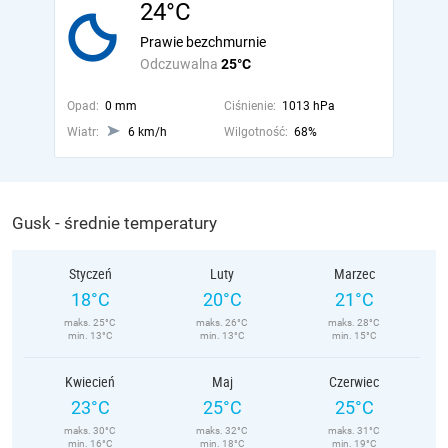
24°C
Prawie bezchmurnie
Odczuwalna
25°C
Opad:
0 mm
Ciśnienie:
1013 hPa
Wiatr:
6 km/h
Wilgotność:
68%
Gusk - średnie temperatury
Styczeń
Luty
Marzec
18°C
20°C
21°C
maks. 25°C
maks. 26°C
maks. 28°C
min. 13°C
min. 13°C
min. 15°C
Kwiecień
Maj
Czerwiec
23°C
25°C
25°C
maks. 30°C
maks. 32°C
maks. 31°C
min. 16°C
min. 18°C
min. 19°C