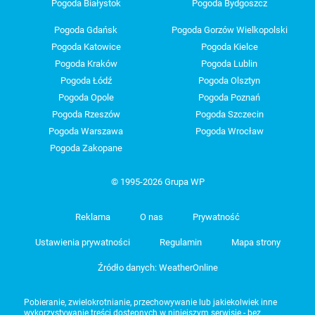
Pogoda Białystok
Pogoda Bydgoszcz
Pogoda Gdańsk
Pogoda Gorzów Wielkopolski
Pogoda Katowice
Pogoda Kielce
Pogoda Kraków
Pogoda Lublin
Pogoda Łódź
Pogoda Olsztyn
Pogoda Opole
Pogoda Poznań
Pogoda Rzeszów
Pogoda Szczecin
Pogoda Warszawa
Pogoda Wrocław
Pogoda Zakopane
© 1995-2026 Grupa WP
Reklama
O nas
Prywatność
Ustawienia prywatności
Regulamin
Mapa strony
Źródło danych: WeatherOnline
Pobieranie, zwielokrotnianie, przechowywanie lub jakiekolwiek inne
wykorzystywanie treści dostępnych w niniejszym serwisie - bez