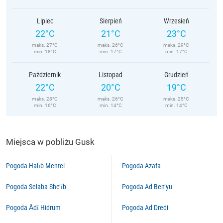
Lipiec
Sierpień
Wrzesień
22°C
21°C
23°C
maks. 27°C
maks. 26°C
maks. 29°C
min. 18°C
min. 17°C
min. 17°C
Październik
Listopad
Grudzień
22°C
20°C
19°C
maks. 28°C
maks. 26°C
maks. 25°C
min. 16°C
min. 14°C
min. 14°C
Miejsca w pobliżu Gusk
Pogoda Halīb-Mentel
Pogoda Azafa
Pogoda Selaba She’īb
Pogoda Ad Ben’yu
Pogoda Ādī Hidrum
Pogoda Ad Dredi