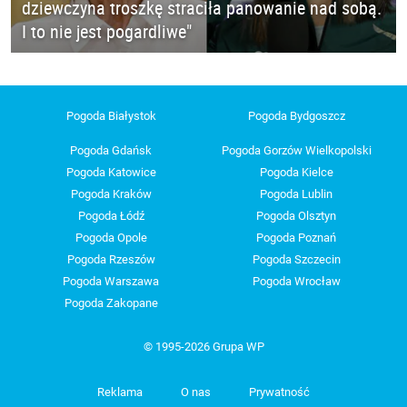
dziewczyna troszkę straciła panowanie nad sobą.
I to nie jest pogardliwe"
Pogoda Białystok
Pogoda Bydgoszcz
Pogoda Gdańsk
Pogoda Gorzów Wielkopolski
Pogoda Katowice
Pogoda Kielce
Pogoda Kraków
Pogoda Lublin
Pogoda Łódź
Pogoda Olsztyn
Pogoda Opole
Pogoda Poznań
Pogoda Rzeszów
Pogoda Szczecin
Pogoda Warszawa
Pogoda Wrocław
Pogoda Zakopane
© 1995-2026 Grupa WP
Reklama
O nas
Prywatność