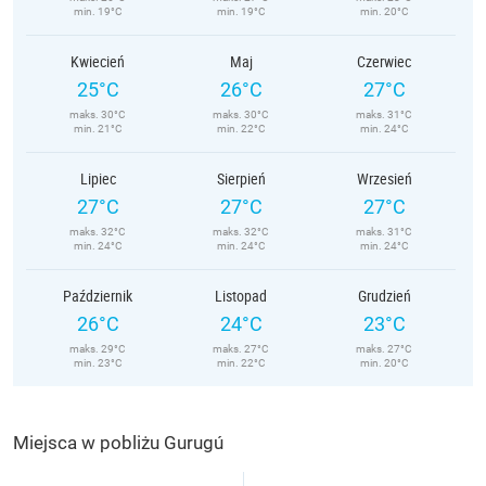
min. 19°C
min. 19°C
min. 20°C
Kwiecień
Maj
Czerwiec
25°C
26°C
27°C
maks. 30°C
maks. 30°C
maks. 31°C
min. 21°C
min. 22°C
min. 24°C
Lipiec
Sierpień
Wrzesień
27°C
27°C
27°C
maks. 32°C
maks. 32°C
maks. 31°C
min. 24°C
min. 24°C
min. 24°C
Październik
Listopad
Grudzień
26°C
24°C
23°C
maks. 29°C
maks. 27°C
maks. 27°C
min. 23°C
min. 22°C
min. 20°C
Miejsca w pobliżu Gurugú