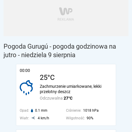
Pogoda Gurugú - pogoda godzinowa na
jutro
- niedziela 9 sierpnia
00:00
25°C
Zachmurzenie umiarkowane, lekki
przelotny deszcz
Odczuwalna
27°C
Opad:
0.1 mm
Ciśnienie:
1018 hPa
Wiatr:
4 km/h
Wilgotność:
90%