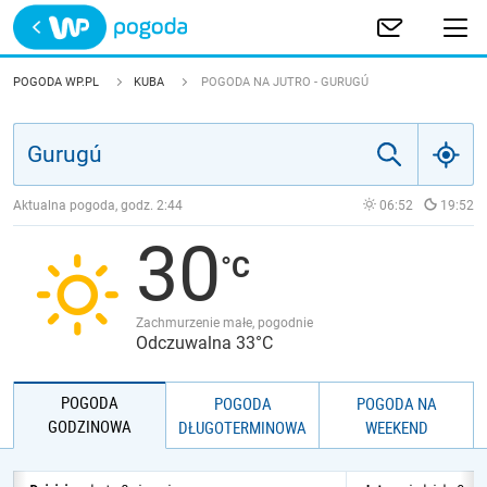
Trwa ładowanie
POLSKA
POGODA WP.PL
KUBA
POGODA NA JUTRO - GURUGÚ
EUROPA
ŚWIAT
Aktualna pogoda, godz.
2:44
06:52
19:52
30
JAKOŚĆ POWIETRZA
Zachmurzenie małe, pogodnie
Odczuwalna 33°C
POGODA
POGODA
POGODA NA
GODZINOWA
DŁUGOTERMINOWA
WEEKEND