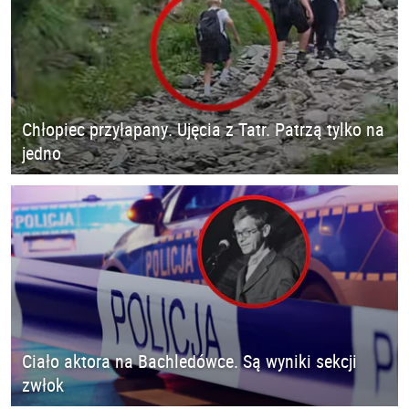
Chłopiec przyłapany. Ujęcia z Tatr. Patrzą tylko na
jedno
Ciało aktora na Bachledówce. Są wyniki sekcji
zwłok