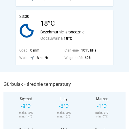
23:00
18°C
Bezchmurnie, słonecznie
Odczuwalna
18°C
Opad:
0 mm
Ciśnienie:
1015 hPa
Wiatr:
8 km/h
Wilgotność:
62%
Gürbulak - średnie temperatury
Styczeń
Luty
Marzec
-8°C
-6°C
-1°C
maks. -4°C
maks. -2°C
maks. 3°C
min. -14°C
min. -12°C
min. -7°C