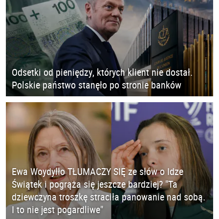
Odsetki od pieniędzy, których klient nie dostał.
Polskie państwo stanęło po stronie banków
Ewa Woydyłło TŁUMACZY SIĘ ze słów o Idze
Świątek i pogrąża się jeszcze bardziej? "Ta
dziewczyna troszkę straciła panowanie nad sobą.
I to nie jest pogardliwe"