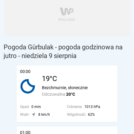
Pogoda Gürbulak - pogoda godzinowa na
jutro
- niedziela 9 sierpnia
00:00
19°C
Bezchmurnie, słonecznie
Odczuwalna
20°C
Opad:
0 mm
Ciśnienie:
1013 hPa
Wiatr:
8 km/h
Wilgotność:
62%
01:00