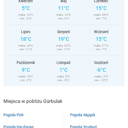
Kwiecień
Maj
Czerwiec
5°C
11°C
15°C
maks. 10°C
maks. 16°C
maks. 20°C
min. -2°C
min. 3°C
min. 7°C
Lipiec
Sierpień
Wrzesień
18°C
19°C
15°C
maks. 24°C
maks. 25°C
maks. 21°C
min. 11°C
min. 11°C
min. 7°C
Październik
Listopad
Grudzień
9°C
1°C
-6°C
maks. 14°C
maks. 5°C
maks. -2°C
min. 2°C
min. -5°C
min. -12°C
Miejsca w pobliżu Gürbulak
Pogoda Pirili
Pogoda Akçiçek
Pogoda Hacıhasan
Pogoda Yeşilyurt