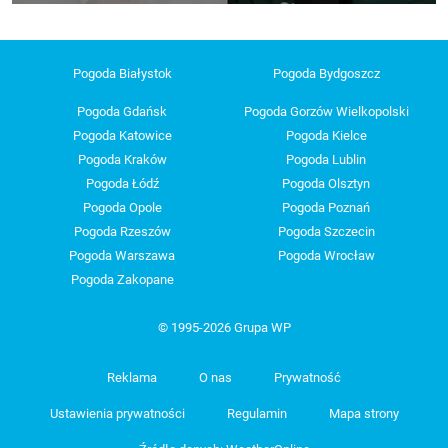
Pogoda Białystok
Pogoda Bydgoszcz
Pogoda Gdańsk
Pogoda Gorzów Wielkopolski
Pogoda Katowice
Pogoda Kielce
Pogoda Kraków
Pogoda Lublin
Pogoda Łódź
Pogoda Olsztyn
Pogoda Opole
Pogoda Poznań
Pogoda Rzeszów
Pogoda Szczecin
Pogoda Warszawa
Pogoda Wrocław
Pogoda Zakopane
© 1995-2026 Grupa WP
Reklama
O nas
Prywatność
Ustawienia prywatności
Regulamin
Mapa strony