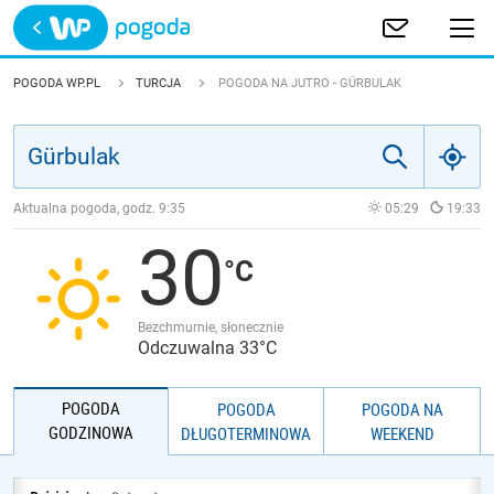
Trwa ładowanie
POLSKA
POGODA WP.PL
TURCJA
POGODA NA JUTRO - GÜRBULAK
EUROPA
ŚWIAT
Aktualna pogoda, godz.
9:35
05:29
19:33
30
JAKOŚĆ POWIETRZA
Bezchmurnie, słonecznie
Odczuwalna 33°C
POGODA
POGODA
POGODA NA
GODZINOWA
DŁUGOTERMINOWA
WEEKEND