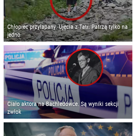
Chłopiec przyłapany. Ujęcia z Tatr. Patrzą tylko na
jedno
Ciało aktora na Bachledówce. Są wyniki sekcji
zwłok