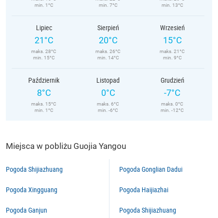
min. 1°C
min. 7°C
min. 13°C
Lipiec
Sierpień
Wrzesień
21°C
20°C
15°C
maks. 28°C
maks. 26°C
maks. 21°C
min. 15°C
min. 14°C
min. 9°C
Październik
Listopad
Grudzień
8°C
0°C
-7°C
maks. 15°C
maks. 6°C
maks. 0°C
min. 1°C
min. -6°C
min. -12°C
Miejsca w pobliżu Guojia Yangou
Pogoda Shijiazhuang
Pogoda Gonglian Dadui
Pogoda Xingguang
Pogoda Haijiazhai
Pogoda Ganjun
Pogoda Shijiazhuang