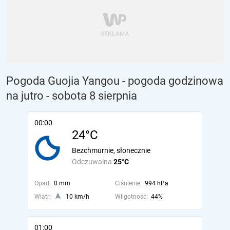
Pogoda Guojia Yangou - pogoda godzinowa
na jutro
- sobota 8 sierpnia
00:00
24°C
Bezchmurnie, słonecznie
Odczuwalna
25°C
Opad:
0 mm
Ciśnienie:
994 hPa
Wiatr:
10 km/h
Wilgotność:
44%
01:00