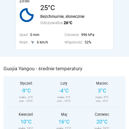
23:00
25°C
Bezchmurnie, słonecznie
Odczuwalna
26°C
Opad:
0 mm
Ciśnienie:
996 hPa
Wiatr:
6 km/h
Wilgotność:
52%
Guojia Yangou - średnie temperatury
Styczeń
Luty
Marzec
-9°C
-4°C
3°C
maks. -2°C
maks. 3°C
maks. 9°C
min. -15°C
min. -10°C
min. -5°C
Kwiecień
Maj
Czerwiec
10°C
16°C
20°C
maks. 16°C
maks. 22°C
maks. 26°C