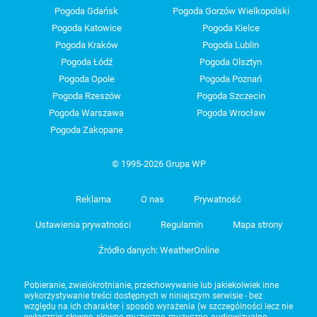
Pogoda Gdańsk
Pogoda Gorzów Wielkopolski
Pogoda Katowice
Pogoda Kielce
Pogoda Kraków
Pogoda Lublin
Pogoda Łódź
Pogoda Olsztyn
Pogoda Opole
Pogoda Poznań
Pogoda Rzeszów
Pogoda Szczecin
Pogoda Warszawa
Pogoda Wrocław
Pogoda Zakopane
© 1995-2026 Grupa WP
Reklama
O nas
Prywatność
Ustawienia prywatności
Regulamin
Mapa strony
Źródło danych: WeatherOnline
Pobieranie, zwielokrotnianie, przechowywanie lub jakiekolwiek inne
wykorzystywanie treści dostępnych w niniejszym serwisie - bez
względu na ich charakter i sposób wyrażenia (w szczególności lecz nie
wyłącznie: słowne, słowno-muzyczne, muzyczne, audiowizualne,