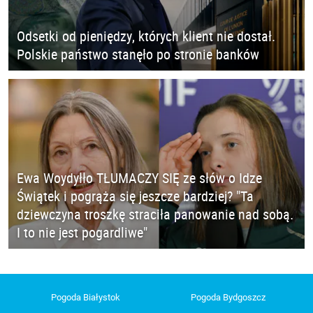
Odsetki od pieniędzy, których klient nie dostał.
Polskie państwo stanęło po stronie banków
Ewa Woydyłło TŁUMACZY SIĘ ze słów o Idze
Świątek i pogrąża się jeszcze bardziej? "Ta
dziewczyna troszkę straciła panowanie nad sobą.
I to nie jest pogardliwe"
Pogoda Białystok
Pogoda Bydgoszcz