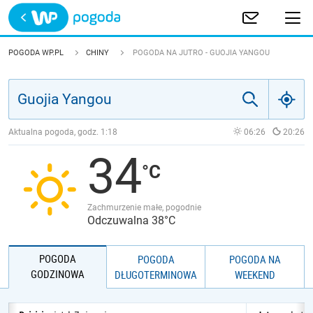
Trwa ładowanie
POLSKA
POGODA WP.PL
CHINY
POGODA NA JUTRO - GUOJIA YANGOU
EUROPA
ŚWIAT
Aktualna pogoda, godz.
1:18
06:26
20:26
34
JAKOŚĆ POWIETRZA
Zachmurzenie małe, pogodnie
Odczuwalna 38°C
POGODA
POGODA
POGODA NA
GODZINOWA
DŁUGOTERMINOWA
WEEKEND