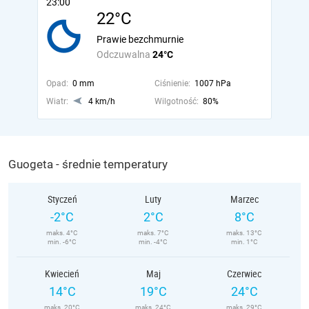
23:00
22°C
Prawie bezchmurnie
Odczuwalna
24°C
Opad:
0 mm
Ciśnienie:
1007 hPa
Wiatr:
4 km/h
Wilgotność:
80%
Guogeta - średnie temperatury
Styczeń
Luty
Marzec
-2°C
2°C
8°C
maks. 4°C
maks. 7°C
maks. 13°C
min. -6°C
min. -4°C
min. 1°C
Kwiecień
Maj
Czerwiec
14°C
19°C
24°C
maks. 20°C
maks. 24°C
maks. 29°C