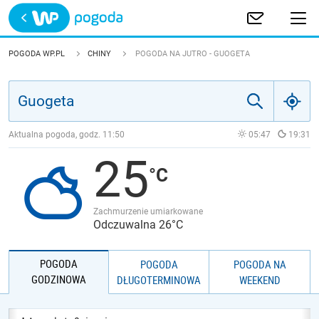
Trwa ładowanie
POLSKA
POGODA WP.PL
CHINY
POGODA NA JUTRO - GUOGETA
EUROPA
ŚWIAT
Aktualna pogoda, godz.
11:50
05:47
19:31
25
JAKOŚĆ POWIETRZA
Zachmurzenie umiarkowane
Odczuwalna 26°C
POGODA
POGODA
POGODA NA
GODZINOWA
DŁUGOTERMINOWA
WEEKEND