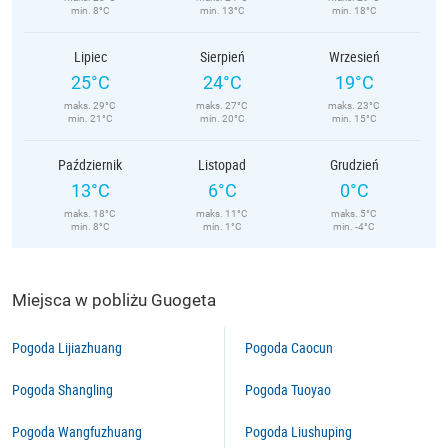
min. 8°C
min. 13°C
min. 18°C
Lipiec
Sierpień
Wrzesień
25°C
24°C
19°C
maks. 29°C
maks. 27°C
maks. 23°C
min. 21°C
min. 20°C
min. 15°C
Październik
Listopad
Grudzień
13°C
6°C
0°C
maks. 18°C
maks. 11°C
maks. 5°C
min. 8°C
min. 1°C
min. -4°C
Miejsca w pobliżu Guogeta
Pogoda Lijiazhuang
Pogoda Caocun
Pogoda Shangling
Pogoda Tuoyao
Pogoda Wangfuzhuang
Pogoda Liushuping