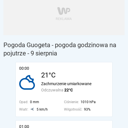
Pogoda Guogeta - pogoda godzinowa na
pojutrze
- 9 sierpnia
00:00
21°C
Zachmurzenie umiarkowane
Odczuwalna
22°C
Opad:
0 mm
Ciśnienie:
1010 hPa
Wiatr:
5 km/h
Wilgotność:
93%
01:00