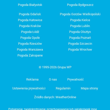
Pogoda Białystok
Pogoda Bydgoszcz
Pogoda Gdańsk
Pogoda Gorzów Wielkopolski
Pogoda Katowice
Pogoda Kielce
Pogoda Kraków
Pogoda Lublin
Pogoda Łódź
Pogoda Olsztyn
Pogoda Opole
Pogoda Poznań
Pogoda Rzeszów
Pogoda Szczecin
Pogoda Warszawa
Pogoda Wrocław
Pogoda Zakopane
© 1995-2026 Grupa WP
Reklama
O nas
Prywatność
Ustawienia prywatności
Regulamin
Mapa strony
Źródło danych: WeatherOnline
Pobieranie, zwielokrotnianie, przechowywanie lub jakiekolwiek inne