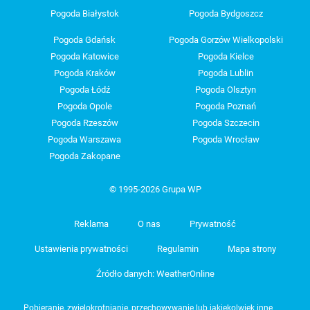
Pogoda Białystok
Pogoda Bydgoszcz
Pogoda Gdańsk
Pogoda Gorzów Wielkopolski
Pogoda Katowice
Pogoda Kielce
Pogoda Kraków
Pogoda Lublin
Pogoda Łódź
Pogoda Olsztyn
Pogoda Opole
Pogoda Poznań
Pogoda Rzeszów
Pogoda Szczecin
Pogoda Warszawa
Pogoda Wrocław
Pogoda Zakopane
© 1995-2026 Grupa WP
Reklama
O nas
Prywatność
Ustawienia prywatności
Regulamin
Mapa strony
Źródło danych: WeatherOnline
Pobieranie, zwielokrotnianie, przechowywanie lub jakiekolwiek inne