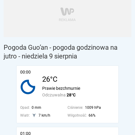
Pogoda Guo’an - pogoda godzinowa na
jutro
- niedziela 9 sierpnia
00:00
26°C
Prawie bezchmurnie
Odczuwalna
28°C
Opad:
0 mm
Ciśnienie:
1009 hPa
Wiatr:
7 km/h
Wilgotność:
66%
01:00