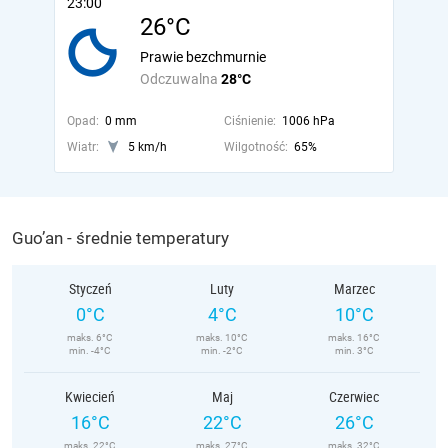
23:00
26°C
Prawie bezchmurnie
Odczuwalna
28°C
Opad:
0 mm
Ciśnienie:
1006 hPa
Wiatr:
5 km/h
Wilgotność:
65%
Guo’an - średnie temperatury
Styczeń
Luty
Marzec
0°C
4°C
10°C
maks. 6°C
maks. 10°C
maks. 16°C
min. -4°C
min. -2°C
min. 3°C
Kwiecień
Maj
Czerwiec
16°C
22°C
26°C
maks. 22°C
maks. 27°C
maks. 32°C