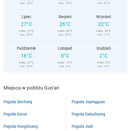
min. 10°C
min. 15°C
min. 21°C
Lipiec
Sierpień
Wrzesień
27°C
26°C
22°C
maks. 31°C
maks. 30°C
maks. 26°C
min. 23°C
min. 22°C
min. 17°C
Październik
Listopad
Grudzień
16°C
8°C
2°C
maks. 22°C
maks. 14°C
maks. 8°C
min. 10°C
min. 3°C
min. -3°C
Miejsca w pobliżu Guo’an
Pogoda Qinchang
Pogoda Jiayingguan
Pogoda Ducun
Pogoda Daliuzhuang
Pogoda Hongzhuang
Pogoda Jiadi