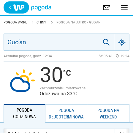
Trwa ładowanie
POLSKA
POGODA WP.PL
CHINY
POGODA NA JUTRO - GUO’AN
EUROPA
ŚWIAT
Aktualna pogoda, godz.
12:34
05:41
19:24
30
JAKOŚĆ POWIETRZA
Zachmurzenie umiarkowane
Odczuwalna 33°C
POGODA
POGODA
POGODA NA
GODZINOWA
DŁUGOTERMINOWA
WEEKEND