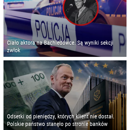
Ciało aktora na Bachledówce. Są wyniki sekcji
zwłok
Odsetki od pieniędzy, których klient nie dostał.
Polskie państwo stanęło po stronie banków