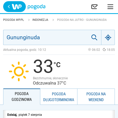
Trwa ładowanie
POLSKA
POGODA WP.PL
INDONEZJA
POGODA NA JUTRO - GUNUNGINUDA
EUROPA
ŚWIAT
Aktualna pogoda, godz.
10:12
06:02
18:05
33
JAKOŚĆ POWIETRZA
Bezchmurnie, słonecznie
Odczuwalna 37°C
POGODA
POGODA
POGODA NA
GODZINOWA
DŁUGOTERMINOWA
WEEKEND