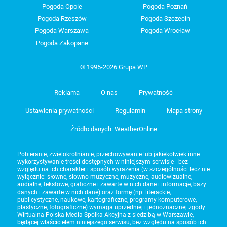
Pogoda Opole
Pogoda Poznań
Pogoda Rzeszów
Pogoda Szczecin
Pogoda Warszawa
Pogoda Wrocław
Pogoda Zakopane
© 1995-2026 Grupa WP
Reklama
O nas
Prywatność
Ustawienia prywatności
Regulamin
Mapa strony
Źródło danych: WeatherOnline
Pobieranie, zwielokrotnianie, przechowywanie lub jakiekolwiek inne
wykorzystywanie treści dostępnych w niniejszym serwisie - bez
względu na ich charakter i sposób wyrażenia (w szczególności lecz nie
wyłącznie: słowne, słowno-muzyczne, muzyczne, audiowizualne,
audialne, tekstowe, graficzne i zawarte w nich dane i informacje, bazy
danych i zawarte w nich dane) oraz formę (np. literackie,
publicystyczne, naukowe, kartograficzne, programy komputerowe,
plastyczne, fotograficzne) wymaga uprzedniej i jednoznacznej zgody
Wirtualna Polska Media Spółka Akcyjna z siedzibą w Warszawie,
będącej właścicielem niniejszego serwisu, bez względu na sposób ich