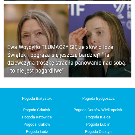
Ewa Woydyłło TŁUMACZY SIĘ ze słów o Idze
Świątek i pogrąża się jeszcze bardziej? "Ta
dziewczyna troszkę straciła panowanie nad sobą.
I to nie jest pogardliwe"
Pogoda Białystok
Pogoda Bydgoszcz
Pogoda Gdańsk
Pogoda Gorzów Wielkopolski
Pogoda Katowice
Pogoda Kielce
Pogoda Kraków
Pogoda Lublin
Pogoda Łódź
Pogoda Olsztyn