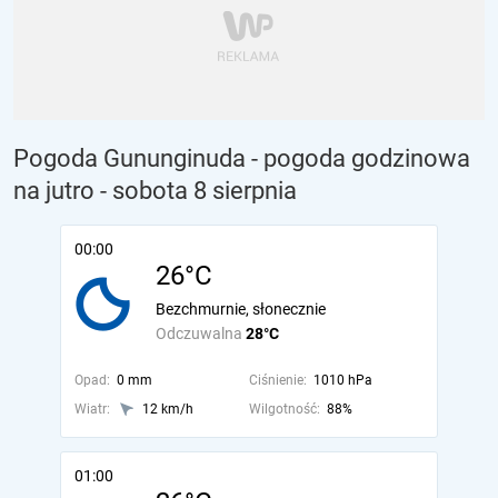
Pogoda Gununginuda - pogoda godzinowa
na jutro
- sobota 8 sierpnia
00:00
26°C
Bezchmurnie, słonecznie
Odczuwalna
28°C
Opad:
0 mm
Ciśnienie:
1010 hPa
Wiatr:
12 km/h
Wilgotność:
88%
01:00