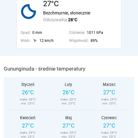
27°C
Bezchmurnie, słonecznie
Odczuwalna
28°C
Opad:
0 mm
Ciśnienie:
1011 hPa
Wiatr:
12 km/h
Wilgotność:
89%
Gununginuda - średnie temperatury
Styczeń
Luty
Marzec
26°C
26°C
27°C
maks. 28°C
maks. 28°C
maks. 29°C
min. 25°C
min. 25°C
min. 25°C
Kwiecień
Maj
Czerwiec
27°C
27°C
27°C
maks. 29°C
maks. 29°C
maks. 29°C
min. 25°C
min. 25°C
min. 25°C