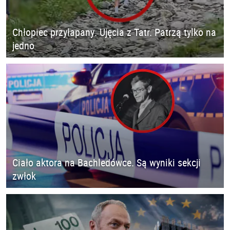
Chłopiec przyłapany. Ujęcia z Tatr. Patrzą tylko na
jedno
Ciało aktora na Bachledówce. Są wyniki sekcji
zwłok