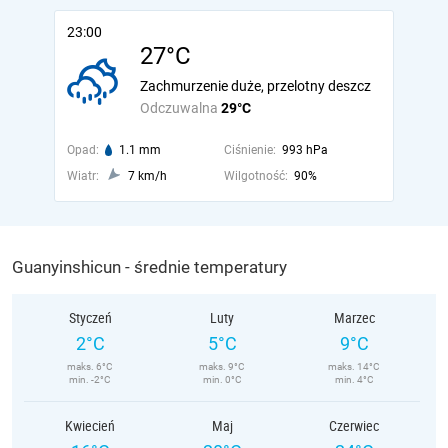
23:00
27°C
Zachmurzenie duże, przelotny deszcz
Odczuwalna
29°C
Opad:
1.1 mm
Ciśnienie:
993 hPa
Wiatr:
7 km/h
Wilgotność:
90%
Guanyinshicun - średnie temperatury
Styczeń
Luty
Marzec
2°C
5°C
9°C
maks. 6°C
maks. 9°C
maks. 14°C
min. -2°C
min. 0°C
min. 4°C
Kwiecień
Maj
Czerwiec