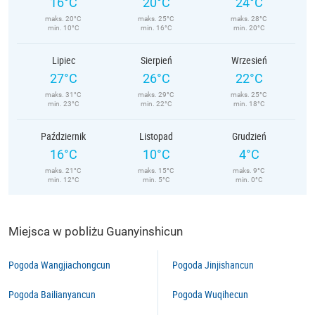
16°C
20°C
24°C
maks. 20°C
maks. 25°C
maks. 28°C
min. 10°C
min. 16°C
min. 20°C
Lipiec
Sierpień
Wrzesień
27°C
26°C
22°C
maks. 31°C
maks. 29°C
maks. 25°C
min. 23°C
min. 22°C
min. 18°C
Październik
Listopad
Grudzień
16°C
10°C
4°C
maks. 21°C
maks. 15°C
maks. 9°C
min. 12°C
min. 5°C
min. 0°C
Miejsca w pobliżu Guanyinshicun
Pogoda Wangjiachongcun
Pogoda Jinjishancun
Pogoda Bailianyancun
Pogoda Wuqihecun