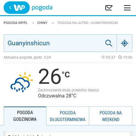
Trwa ładowanie
POLSKA
POGODA WP.PL
CHINY
POGODA NA JUTRO - GUANYINSHICUN
EUROPA
ŚWIAT
Aktualna pogoda, godz.
5:24
05:37
19:06
26
JAKOŚĆ POWIETRZA
Zachmurzenie duże, przelotny deszcz
Odczuwalna 28°C
POGODA
POGODA
POGODA NA
GODZINOWA
DŁUGOTERMINOWA
WEEKEND