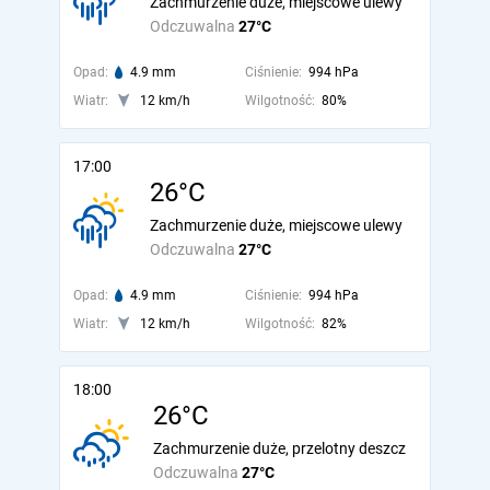
Zachmurzenie duże, miejscowe ulewy
Odczuwalna
27°C
Opad:
4.9 mm
Ciśnienie:
994 hPa
Wiatr:
12 km/h
Wilgotność:
80%
17:00
26°C
Zachmurzenie duże, miejscowe ulewy
Odczuwalna
27°C
Opad:
4.9 mm
Ciśnienie:
994 hPa
Wiatr:
12 km/h
Wilgotność:
82%
18:00
26°C
Zachmurzenie duże, przelotny deszcz
Odczuwalna
27°C