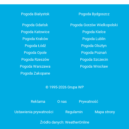
Pogoda Białystok
Pogoda Bydgoszcz
Pogoda Gdańsk
Pogoda Gorzów Wielkopolski
Pogoda Katowice
Pogoda Kielce
Pogoda Kraków
Pogoda Lublin
Pogoda Łódź
Pogoda Olsztyn
Pogoda Opole
Pogoda Poznań
Pogoda Rzeszów
Pogoda Szczecin
Pogoda Warszawa
Pogoda Wrocław
Pogoda Zakopane
© 1995-2026 Grupa WP
Reklama
O nas
Prywatność
Ustawienia prywatności
Regulamin
Mapa strony
Źródło danych: WeatherOnline