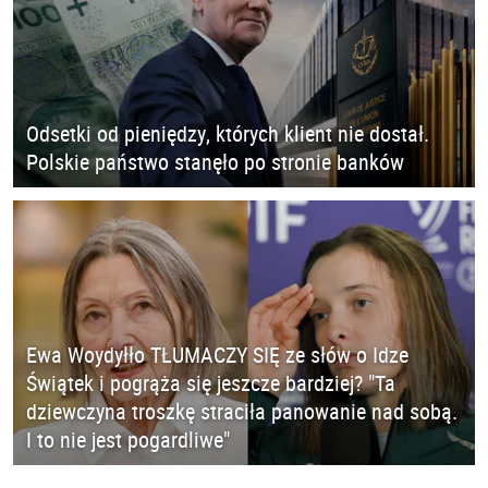
Odsetki od pieniędzy, których klient nie dostał.
Polskie państwo stanęło po stronie banków
Ewa Woydyłło TŁUMACZY SIĘ ze słów o Idze
Świątek i pogrąża się jeszcze bardziej? "Ta
dziewczyna troszkę straciła panowanie nad sobą.
I to nie jest pogardliwe"