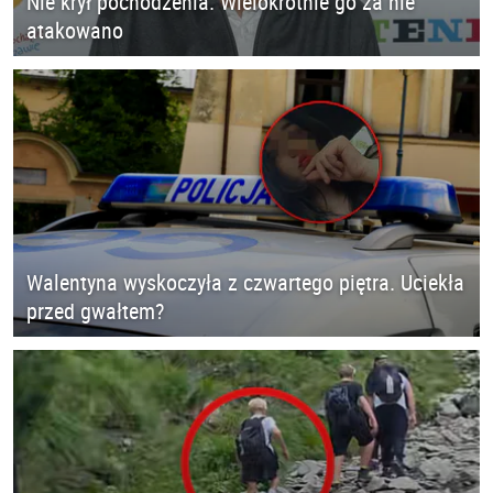
Nie krył pochodzenia. Wielokrotnie go za nie
atakowano
Walentyna wyskoczyła z czwartego piętra. Uciekła
przed gwałtem?