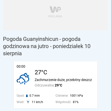
Pogoda Guanyinshicun - pogoda
godzinowa na jutro
- poniedziałek 10
sierpnia
00:00
27°C
Zachmurzenie duże, przelotny deszcz
Odczuwalna
29°C
Opad:
0.7 mm
Ciśnienie:
1001 hPa
Wiatr:
11 km/h
Wilgotność:
81%