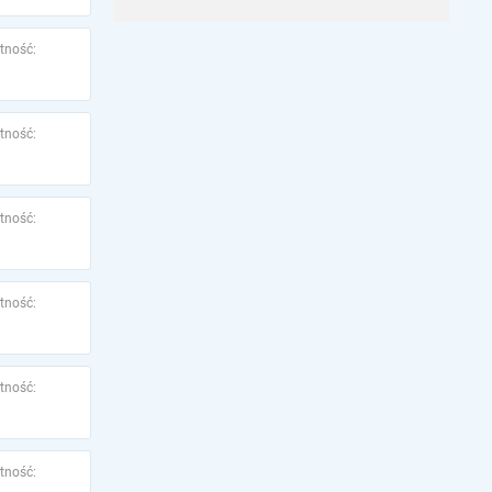
tność:
tność:
tność:
tność:
tność:
tność: