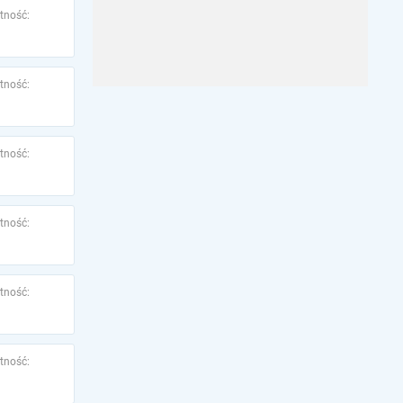
tność:
tność:
tność:
tność:
tność:
tność: