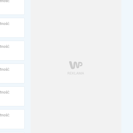
tność:
tność:
tność:
tność:
tność:
tność: