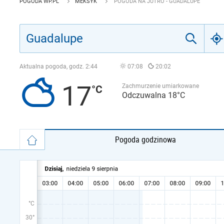
POGODA WP.PL
MEKSYK
POGODA NA JUTRO - GUADALUPE
Aktualna pogoda, godz.
2:44
07:08
20:02
17
Zachmurzenie umiarkowane
Odczuwalna 18°C
Pogoda godzinowa
°C
30°