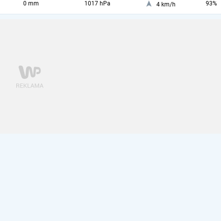
0 mm
1017 hPa
93%
4 km/h