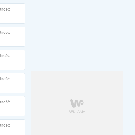
tność:
tność:
tność:
tność:
tność:
tność: