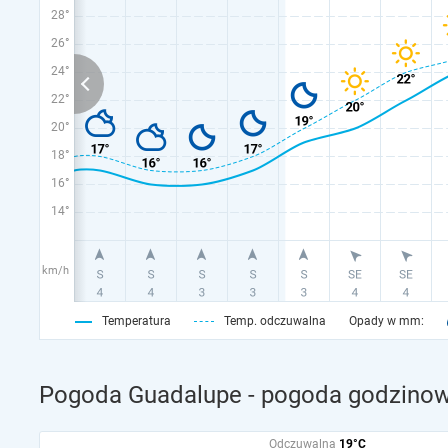
28°
26°
24°
22°
20°
18°
16°
14°
km/h
Temperatura
Temp. odczuwalna
Opady w mm:
Pogoda Guadalupe - pogoda godzinowa
Odczuwalna
19°C