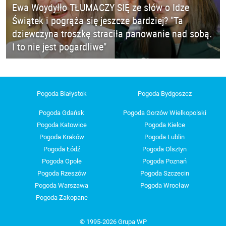
Ewa Woydyłło TŁUMACZY SIĘ ze słów o Idze
Świątek i pogrąża się jeszcze bardziej? "Ta
dziewczyna troszkę straciła panowanie nad sobą.
I to nie jest pogardliwe"
Pogoda Białystok
Pogoda Bydgoszcz
Pogoda Gdańsk
Pogoda Gorzów Wielkopolski
Pogoda Katowice
Pogoda Kielce
Pogoda Kraków
Pogoda Lublin
Pogoda Łódź
Pogoda Olsztyn
Pogoda Opole
Pogoda Poznań
Pogoda Rzeszów
Pogoda Szczecin
Pogoda Warszawa
Pogoda Wrocław
Pogoda Zakopane
© 1995-2026 Grupa WP