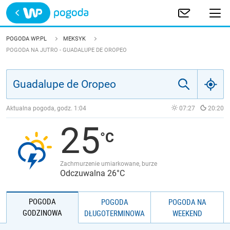
Trwa ładowanie
POLSKA
POGODA WP.PL
MEKSYK
POGODA NA JUTRO - GUADALUPE DE OROPEO
EUROPA
ŚWIAT
Aktualna pogoda, godz.
1:04
07:27
20:20
JAKOŚĆ POWIETRZA
25
Zachmurzenie umiarkowane, burze
Odczuwalna 26°C
POGODA
POGODA
POGODA NA
GODZINOWA
DŁUGOTERMINOWA
WEEKEND