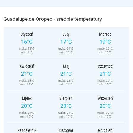
Guadalupe de Oropeo - średnie temperatury
Styczeń
Luty
Marzec
16°C
17°C
19°C
maks. 23°C
maks. 24°C
maks. 26°C
min. 9°C
min. 10°C
min. 10°C
Kwiecień
Maj
Czerwiec
21°C
21°C
21°C
maks. 28°C
maks. 28°C
maks. 25°C
min. 12°C
min. 14°C
min. 15°C
Lipiec
Sierpień
Wrzesień
20°C
20°C
20°C
maks. 24°C
maks. 24°C
maks. 23°C
min. 15°C
min. 15°C
min. 15°C
Październik
Listopad
Grudzień