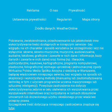
Reklama
O nas
Prywatność
Ustawienia prywatności
Regulamin
Mapa strony
Źródło danych: WeatherOnline
Pobieranie, zwielokrotnianie, przechowywanie lub jakiekolwiek inne
wykorzystywanie treści dostępnych w niniejszym serwisie - bez
względu na ich charakter i sposób wyrażenia (w szczególności lecz nie
wyłącznie: słowne, słowno-muzyczne, muzyczne, audiowizualne,
audialne, tekstowe, graficzne i zawarte w nich dane i informacje, bazy
danych i zawarte w nich dane) oraz formę (np. literackie,
publicystyczne, naukowe, kartograficzne, programy komputerowe,
plastyczne, fotograficzne) wymaga uprzedniej i jednoznacznej zgody
Wirtualna Polska Media Spółka Akcyjna z siedzibą w Warszawie,
będącej właścicielem niniejszego serwisu, bez względu na sposób ich
eksploracji i wykorzystaną metodę (manualną lub zautomatyzowaną
technikę, w tym z użyciem programów uczenia maszynowego lub
sztucznej inteligencji). Powyższe zastrzeżenie nie dotyczy
wykorzystywania jedynie w celu ułatwienia ich wyszukiwania przez
wyszukiwarki internetowe oraz korzystania w ramach stosunków
umownych lub dozwolonego użytku określonego przez właściwe
przepisy prawa.
Szczegółowa treść dotycząca niniejszego zastrzeżenia znajduje się
tutaj
.