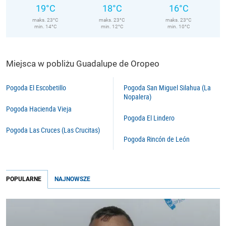
19°C
18°C
16°C
maks. 23°C
maks. 23°C
maks. 23°C
min. 14°C
min. 12°C
min. 10°C
Miejsca w pobliżu Guadalupe de Oropeo
Pogoda El Escobetillo
Pogoda San Miguel Silahua (La
Nopalera)
Pogoda Hacienda Vieja
Pogoda El Lindero
Pogoda Las Cruces (Las Crucitas)
Pogoda Rincón de León
POPULARNE
NAJNOWSZE