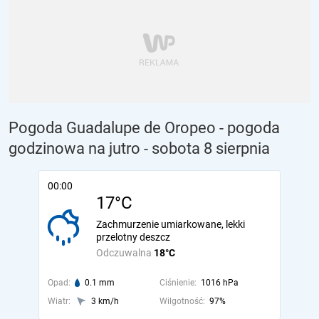
Pogoda Guadalupe de Oropeo - pogoda
godzinowa na jutro
- sobota 8 sierpnia
00:00
17°C
Zachmurzenie umiarkowane, lekki
przelotny deszcz
Odczuwalna
18°C
Opad:
0.1 mm
Ciśnienie:
1016 hPa
Wiatr:
3 km/h
Wilgotność:
97%