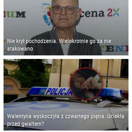
Nie krył pochodzenia. Wielokrotnie go za nie
atakowano
Walentyna wyskoczyła z czwartego piętra. Uciekła
przed gwałtem?