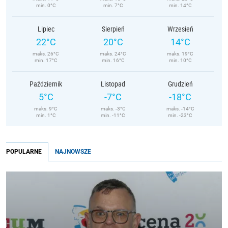
min. 0°C
min. 7°C
min. 14°C
Lipiec
Sierpień
Wrzesień
22°C
20°C
14°C
maks. 26°C
maks. 24°C
maks. 19°C
min. 17°C
min. 16°C
min. 10°C
Październik
Listopad
Grudzień
5°C
-7°C
-18°C
maks. 9°C
maks. -3°C
maks. -14°C
min. 1°C
min. -11°C
min. -23°C
POPULARNE
NAJNOWSZE