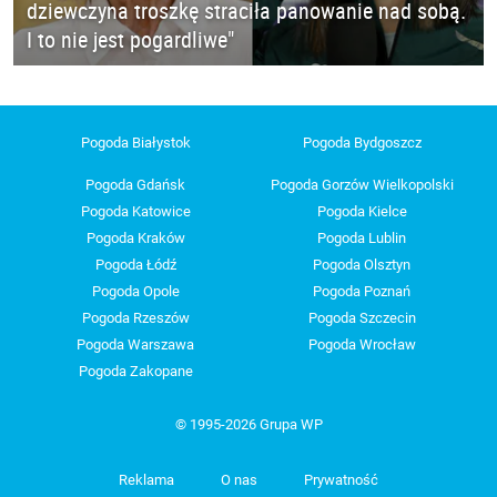
dziewczyna troszkę straciła panowanie nad sobą.
I to nie jest pogardliwe"
Pogoda Białystok
Pogoda Bydgoszcz
Pogoda Gdańsk
Pogoda Gorzów Wielkopolski
Pogoda Katowice
Pogoda Kielce
Pogoda Kraków
Pogoda Lublin
Pogoda Łódź
Pogoda Olsztyn
Pogoda Opole
Pogoda Poznań
Pogoda Rzeszów
Pogoda Szczecin
Pogoda Warszawa
Pogoda Wrocław
Pogoda Zakopane
© 1995-2026 Grupa WP
Reklama
O nas
Prywatność