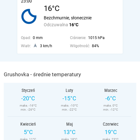
23:00
16°C
Bezchmurnie, słonecznie
Odczuwalna
16°C
Opad:
0 mm
Ciśnienie:
1015 hPa
Wiatr:
3 km/h
Wilgotność:
84%
Grushovka - średnie temperatury
Styczeń
Luty
Marzec
-20°C
-15°C
-6°C
maks. -16°C
maks. -10°C
maks. 0°C
min. -26°C
min. -22°C
min. -12°C
Kwiecień
Maj
Czerwiec
5°C
13°C
19°C
maks. 11°C
maks. 18°C
maks. 23°C