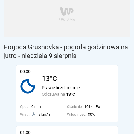
Pogoda Grushovka - pogoda godzinowa na
jutro
- niedziela 9 sierpnia
00:00
13°C
Prawie bezchmurnie
Odczuwalna
13°C
Opad:
0 mm
Ciśnienie:
1014 hPa
Wiatr:
5 km/h
Wilgotność:
80%
01:00