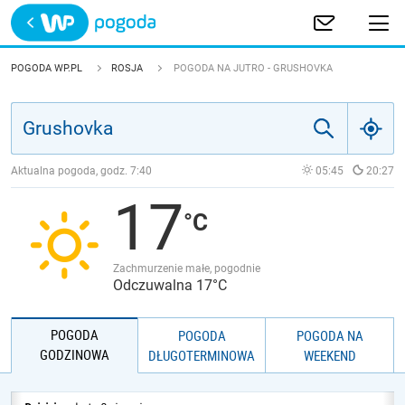
Trwa ładowanie
POLSKA
POGODA WP.PL
ROSJA
POGODA NA JUTRO - GRUSHOVKA
EUROPA
ŚWIAT
Aktualna pogoda, godz.
7:40
05:45
20:27
17
JAKOŚĆ POWIETRZA
Zachmurzenie małe, pogodnie
Odczuwalna 17°C
POGODA
POGODA
POGODA NA
GODZINOWA
DŁUGOTERMINOWA
WEEKEND