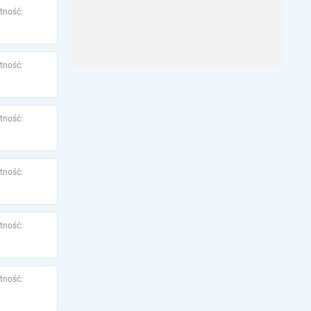
tność:
tność:
tność:
tność:
tność:
tność: