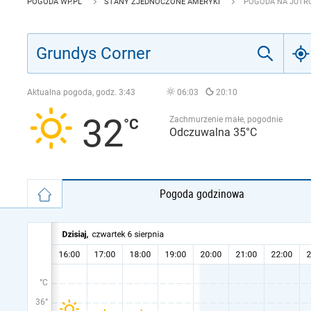
POGODA WP.PL
STANY ZJEDNOCZONE AMERYKI
POGODA NA JUTR
Aktualna pogoda, godz.
3:43
06:03
20:10
32
Zachmurzenie małe, pogodnie
Odczuwalna 35°C
Pogoda godzinowa
°C
36°