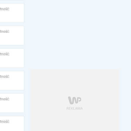
tność:
tność:
tność:
tność:
tność:
tność: