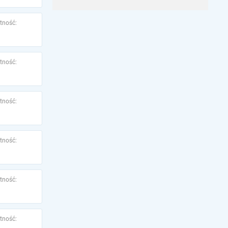
tność:
tność:
tność:
tność:
tność:
tność: