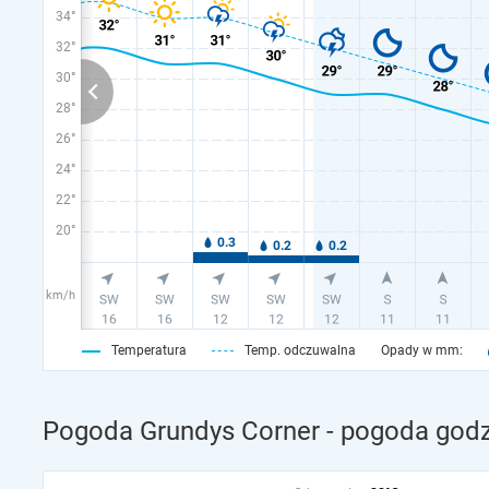
34°
32°
30°
28°
26°
24°
22°
20°
km/h
Temperatura
Temp. odczuwalna
Opady w mm:
Pogoda Grundys Corner - pogoda godz