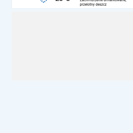
Zachmurzenie umiarkowane,
przelotny deszcz