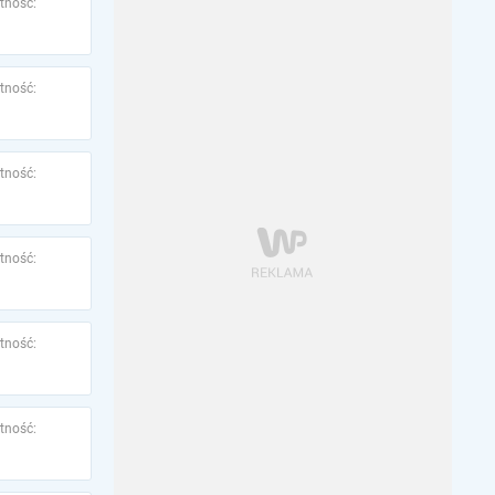
tność:
tność:
tność:
tność:
tność:
tność: