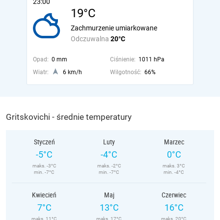
23:00
19°C
Zachmurzenie umiarkowane
Odczuwalna
20°C
Opad:
0 mm
Ciśnienie:
1011 hPa
Wiatr:
6 km/h
Wilgotność:
66%
Gritskovichi - średnie temperatury
Styczeń
Luty
Marzec
-5°C
-4°C
0°C
maks. -3°C
maks. -2°C
maks. 3°C
min. -7°C
min. -7°C
min. -4°C
Kwiecień
Maj
Czerwiec
7°C
13°C
16°C
maks. 11°C
maks. 17°C
maks. 20°C