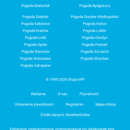
Pogoda Białystok
Pogoda Bydgoszcz
Pogoda Gdańsk
Pogoda Gorzów Wielkopolski
Pogoda Katowice
Pogoda Kielce
Pogoda Kraków
Pogoda Lublin
Pogoda Łódź
Pogoda Olsztyn
Pogoda Opole
Pogoda Poznań
Pogoda Rzeszów
Pogoda Szczecin
Pogoda Warszawa
Pogoda Wrocław
Pogoda Zakopane
© 1995-2026 Grupa WP
Reklama
O nas
Prywatność
Ustawienia prywatności
Regulamin
Mapa strony
Źródło danych: WeatherOnline
Pobieranie, zwielokrotnianie, przechowywanie lub jakiekolwiek inne