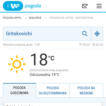
Trwa ładowanie
POLSKA
POGODA WP.PL
BIAŁORUŚ
POGODA NA JUTRO - GRITSKOVICHI
EUROPA
ŚWIAT
Aktualna pogoda, godz.
7:29
05:29
20:52
18
JAKOŚĆ POWIETRZA
Zachmurzenie małe, pogodnie
Odczuwalna 19°C
POGODA
POGODA
POGODA NA
GODZINOWA
DŁUGOTERMINOWA
WEEKEND