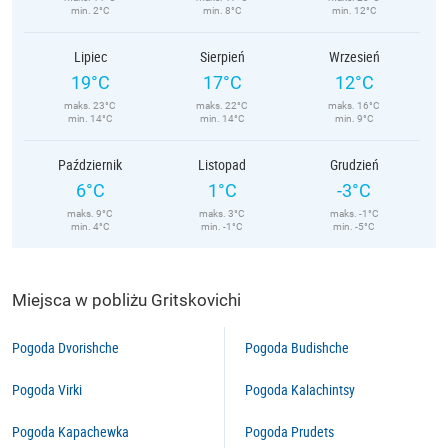
min. 2°C
min. 8°C
min. 12°C
Lipiec
Sierpień
Wrzesień
19°C
17°C
12°C
maks. 23°C
maks. 22°C
maks. 16°C
min. 14°C
min. 14°C
min. 9°C
Październik
Listopad
Grudzień
6°C
1°C
-3°C
maks. 9°C
maks. 3°C
maks. -1°C
min. 4°C
min. -1°C
min. -5°C
Miejsca w pobliżu Gritskovichi
Pogoda Dvorishche
Pogoda Budishche
Pogoda Virki
Pogoda Kalachintsy
Pogoda Kapachewka
Pogoda Prudets