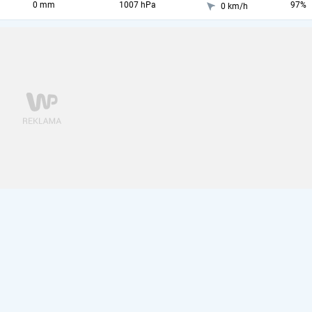
0 mm
1007 hPa
97%
0 km/h