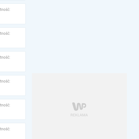
tność:
tność:
tność:
tność:
tność:
tność: