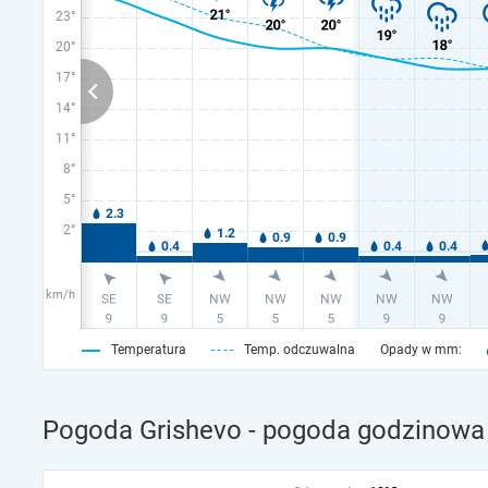
23°
20°
17°
14°
11°
8°
5°
2°
km/h
Temperatura
Temp. odczuwalna
Opady w mm:
Pogoda Grishevo - pogoda godzinowa 