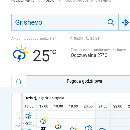
POGODA WP.PL
ROSJA
POGODA NA JUTRO - GRISHEVO
Aktualna pogoda, godz.
3:34
05:34
20:54
25
Zachmurzenie umiarkowane, burze
Odczuwalna 27°C
Pogoda godzinowa
°C
26°