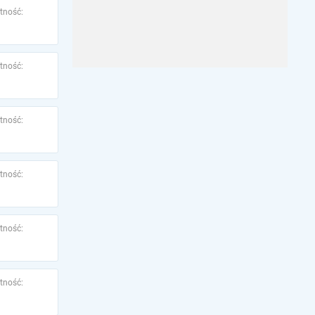
tność:
tność:
tność:
tność:
tność:
tność: