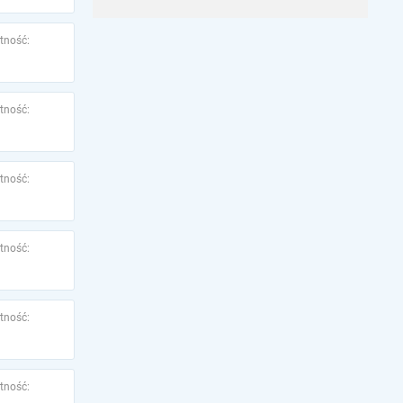
tność:
tność:
tność:
tność:
tność:
tność: