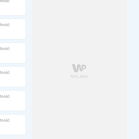
tność:
tność:
tność:
tność:
tność:
tność: