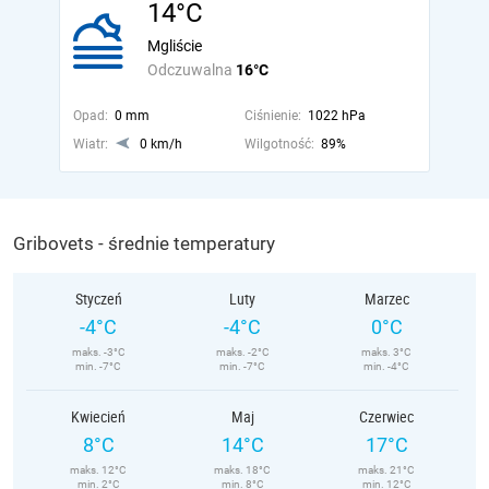
14°C
Mgliście
Odczuwalna
16°C
Opad:
0 mm
Ciśnienie:
1022 hPa
Wiatr:
0 km/h
Wilgotność:
89%
Gribovets - średnie temperatury
Styczeń
Luty
Marzec
-4°C
-4°C
0°C
maks. -3°C
maks. -2°C
maks. 3°C
min. -7°C
min. -7°C
min. -4°C
Kwiecień
Maj
Czerwiec
8°C
14°C
17°C
maks. 12°C
maks. 18°C
maks. 21°C
min. 2°C
min. 8°C
min. 12°C