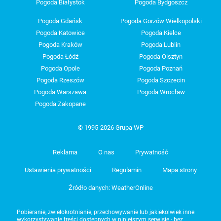
Pogoda Białystok
Pogoda Bydgoszcz
Pogoda Gdańsk
Pogoda Gorzów Wielkopolski
Pogoda Katowice
Pogoda Kielce
Pogoda Kraków
Pogoda Lublin
Pogoda Łódź
Pogoda Olsztyn
Pogoda Opole
Pogoda Poznań
Pogoda Rzeszów
Pogoda Szczecin
Pogoda Warszawa
Pogoda Wrocław
Pogoda Zakopane
© 1995-2026 Grupa WP
Reklama
O nas
Prywatność
Ustawienia prywatności
Regulamin
Mapa strony
Źródło danych: WeatherOnline
Pobieranie, zwielokrotnianie, przechowywanie lub jakiekolwiek inne
wykorzystywanie treści dostępnych w niniejszym serwisie - bez