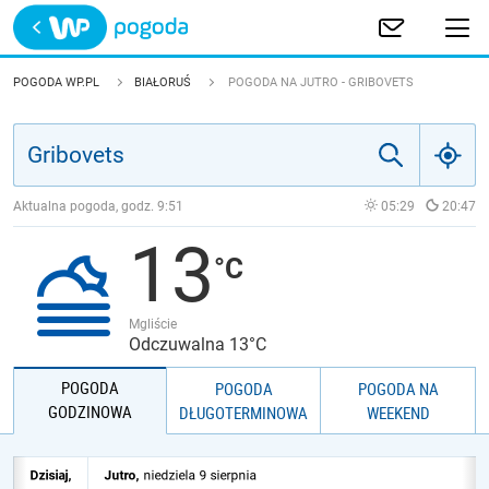
Trwa ładowanie
POLSKA
POGODA WP.PL
BIAŁORUŚ
POGODA NA JUTRO - GRIBOVETS
EUROPA
ŚWIAT
Aktualna pogoda, godz.
9:51
05:29
20:47
13
JAKOŚĆ POWIETRZA
Mgliście
Odczuwalna 13°C
POGODA
POGODA
POGODA NA
GODZINOWA
DŁUGOTERMINOWA
WEEKEND