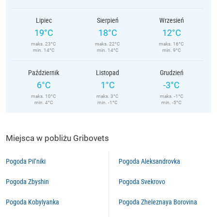
Lipiec
Sierpień
Wrzesień
19°C
18°C
12°C
maks. 23°C
maks. 22°C
maks. 16°C
min. 14°C
min. 14°C
min. 9°C
Październik
Listopad
Grudzień
6°C
1°C
-3°C
maks. 10°C
maks. 3°C
maks. -1°C
min. 4°C
min. -1°C
min. -5°C
Miejsca w pobliżu Gribovets
Pogoda Pil’niki
Pogoda Aleksandrovka
Pogoda Zbyshin
Pogoda Svekrovo
Pogoda Kobylyanka
Pogoda Zheleznaya Borovina