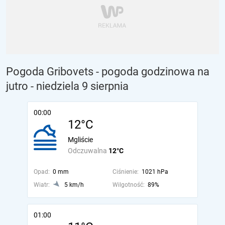
Pogoda Gribovets - pogoda godzinowa na
jutro
- niedziela 9 sierpnia
00:00
12°C
Mgliście
Odczuwalna
12°C
Opad:
0 mm
Ciśnienie:
1021 hPa
Wiatr:
5 km/h
Wilgotność:
89%
01:00