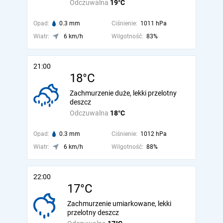
Odczuwalna
19°C
Opad:
0.3 mm
Ciśnienie:
1011 hPa
Wiatr:
6 km/h
Wilgotność:
83%
21:00
18°C
Zachmurzenie duże, lekki przelotny
deszcz
Odczuwalna
18°C
Opad:
0.3 mm
Ciśnienie:
1012 hPa
Wiatr:
6 km/h
Wilgotność:
88%
22:00
17°C
Zachmurzenie umiarkowane, lekki
przelotny deszcz