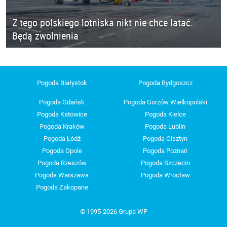
Z tego polskiego lotniska nikt nie chce latać.
Będą zwolnienia
Pogoda Białystok
Pogoda Bydgoszcz
Pogoda Gdańsk
Pogoda Gorzów Wielkopolski
Pogoda Katowice
Pogoda Kielce
Pogoda Kraków
Pogoda Lublin
Pogoda Łódź
Pogoda Olsztyn
Pogoda Opole
Pogoda Poznań
Pogoda Rzeszów
Pogoda Szczecin
Pogoda Warszawa
Pogoda Wrocław
Pogoda Zakopane
© 1995-2026 Grupa WP