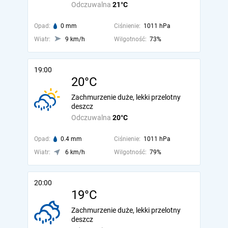
Odczuwalna
21°C
Opad:
0 mm
Ciśnienie:
1011 hPa
Wiatr:
9 km/h
Wilgotność:
73%
19:00
20°C
Zachmurzenie duże, lekki przelotny
deszcz
Odczuwalna
20°C
Opad:
0.4 mm
Ciśnienie:
1011 hPa
Wiatr:
6 km/h
Wilgotność:
79%
20:00
19°C
Zachmurzenie duże, lekki przelotny
deszcz