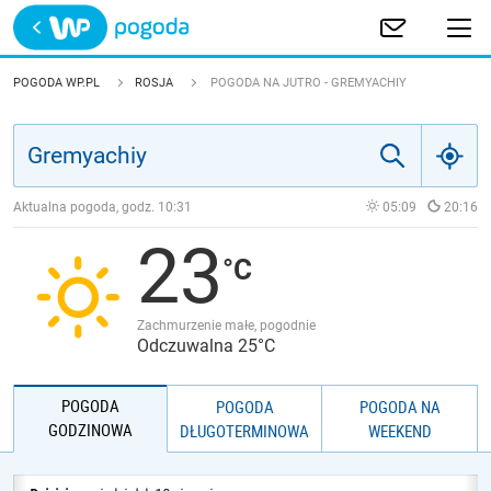
Trwa ładowanie
POLSKA
POGODA WP.PL
ROSJA
POGODA NA JUTRO - GREMYACHIY
EUROPA
ŚWIAT
Aktualna pogoda, godz.
10:31
05:09
20:16
23
JAKOŚĆ POWIETRZA
Zachmurzenie małe, pogodnie
Odczuwalna 25°C
POGODA
POGODA
POGODA NA
GODZINOWA
DŁUGOTERMINOWA
WEEKEND