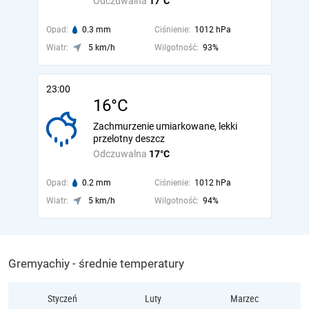
Odczuwalna
17°C
Opad:
0.3 mm
Ciśnienie:
1012 hPa
Wiatr:
5 km/h
Wilgotność:
93%
23:00
16°C
Zachmurzenie umiarkowane, lekki
przelotny deszcz
Odczuwalna
17°C
Opad:
0.2 mm
Ciśnienie:
1012 hPa
Wiatr:
5 km/h
Wilgotność:
94%
Gremyachiy - średnie temperatury
Styczeń
Luty
Marzec