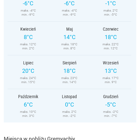
-6°C
-6°C
-1°C
maks. -4°C
maks. -4°C
maks. 2°C
min. -9°C
min. -9°C
min. -5°C
Kwiecień
Maj
Czerwiec
8°C
14°C
18°C
maks. 12°C
maks. 18°C
maks. 22°C
min. 2°C
min. 8°C
min. 12°C
Lipiec
Sierpień
Wrzesień
20°C
18°C
13°C
maks. 24°C
maks. 23°C
maks. 17°C
min. 15°C
min. 14°C
min. 9°C
Październik
Listopad
Grudzień
6°C
0°C
-5°C
maks. 10°C
maks. 2°C
maks. -2°C
min. 3°C
min. -2°C
min. -7°C
Miejsca w pobliżu Gremyachiy