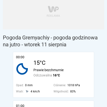
Pogoda Gremyachiy - pogoda godzinowa
na jutro
- wtorek 11 sierpnia
00:00
15°C
Prawie bezchmurnie
Odczuwalna
16°C
Opad:
0 mm
Ciśnienie:
1018 hPa
Wiatr:
4 km/h
Wilgotność:
83%
01:00