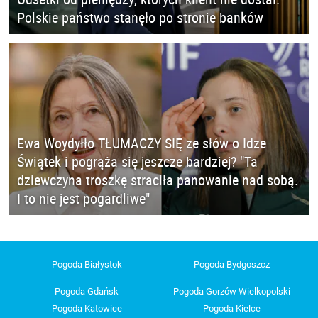
Polskie państwo stanęło po stronie banków
Ewa Woydyłło TŁUMACZY SIĘ ze słów o Idze
Świątek i pogrąża się jeszcze bardziej? "Ta
dziewczyna troszkę straciła panowanie nad sobą.
I to nie jest pogardliwe"
Pogoda Białystok
Pogoda Bydgoszcz
Pogoda Gdańsk
Pogoda Gorzów Wielkopolski
Pogoda Katowice
Pogoda Kielce