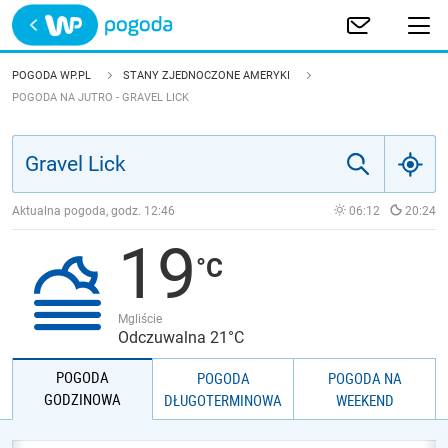
Trwa ładowanie
POLSKA
POGODA WP.PL
STANY ZJEDNOCZONE AMERYKI
POGODA NA JUTRO - GRAVEL LICK
EUROPA
ŚWIAT
Aktualna pogoda, godz.
12:46
06:12
20:24
JAKOŚĆ POWIETRZA
19
Mgliście
Odczuwalna 21°C
POGODA
POGODA
POGODA NA
GODZINOWA
DŁUGOTERMINOWA
WEEKEND