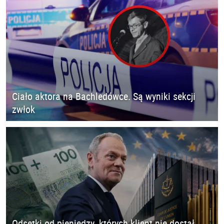
Ciało aktora na Bachledówce. Są wyniki sekcji
zwłok
Odsetki od pieniędzy, których klient nie dostał.