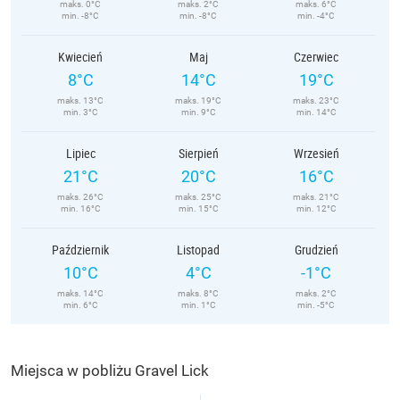
maks. 0°C
maks. 2°C
maks. 6°C
min. -8°C
min. -8°C
min. -4°C
Kwiecień
Maj
Czerwiec
8°C
14°C
19°C
maks. 13°C
maks. 19°C
maks. 23°C
min. 3°C
min. 9°C
min. 14°C
Lipiec
Sierpień
Wrzesień
21°C
20°C
16°C
maks. 26°C
maks. 25°C
maks. 21°C
min. 16°C
min. 15°C
min. 12°C
Październik
Listopad
Grudzień
10°C
4°C
-1°C
maks. 14°C
maks. 8°C
maks. 2°C
min. 6°C
min. 1°C
min. -5°C
Miejsca w pobliżu Gravel Lick