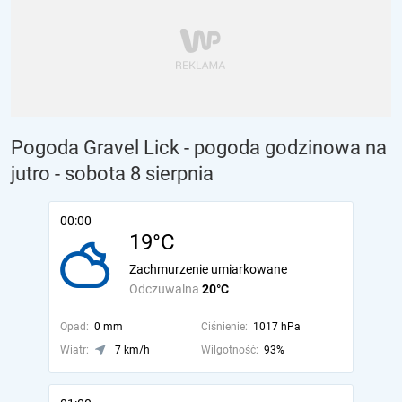
Pogoda Gravel Lick - pogoda godzinowa na
jutro
- sobota 8 sierpnia
00:00
19°C
Zachmurzenie umiarkowane
Odczuwalna
20°C
Opad:
0 mm
Ciśnienie:
1017 hPa
Wiatr:
7 km/h
Wilgotność:
93%