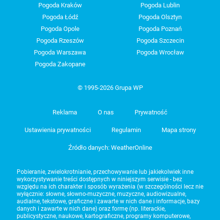
Pogoda Kraków
Pogoda Lublin
Pogoda Łódź
Pogoda Olsztyn
Pogoda Opole
Pogoda Poznań
Pogoda Rzeszów
Pogoda Szczecin
Pogoda Warszawa
Pogoda Wrocław
Pogoda Zakopane
© 1995-2026 Grupa WP
Reklama
O nas
Prywatność
Ustawienia prywatności
Regulamin
Mapa strony
Źródło danych: WeatherOnline
Pobieranie, zwielokrotnianie, przechowywanie lub jakiekolwiek inne
wykorzystywanie treści dostępnych w niniejszym serwisie - bez
względu na ich charakter i sposób wyrażenia (w szczególności lecz nie
wyłącznie: słowne, słowno-muzyczne, muzyczne, audiowizualne,
audialne, tekstowe, graficzne i zawarte w nich dane i informacje, bazy
danych i zawarte w nich dane) oraz formę (np. literackie,
publicystyczne, naukowe, kartograficzne, programy komputerowe,