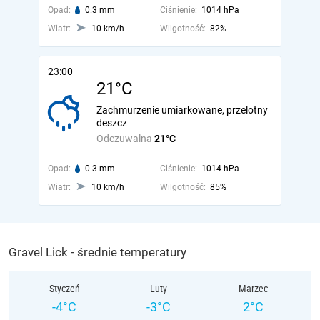
Opad:
0.3 mm
Ciśnienie:
1014 hPa
Wiatr:
10 km/h
Wilgotność:
82%
23:00
21°C
Zachmurzenie umiarkowane, przelotny
deszcz
Odczuwalna
21°C
Opad:
0.3 mm
Ciśnienie:
1014 hPa
Wiatr:
10 km/h
Wilgotność:
85%
Gravel Lick - średnie temperatury
Styczeń
Luty
Marzec
-4°C
-3°C
2°C