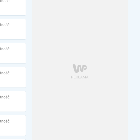
tność:
tność:
tność:
tność:
tność:
tność: