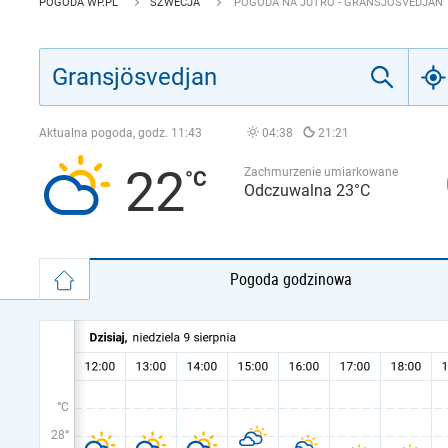
POGODA WP.PL
SZWECJA
POGODA NA JUTRO - GRANSJÖSVEDJAN
Aktualna pogoda, godz.
11:43
04:38
21:21
22
Zachmurzenie umiarkowane
Odczuwalna 23°C
Pogoda godzinowa
°C
28°