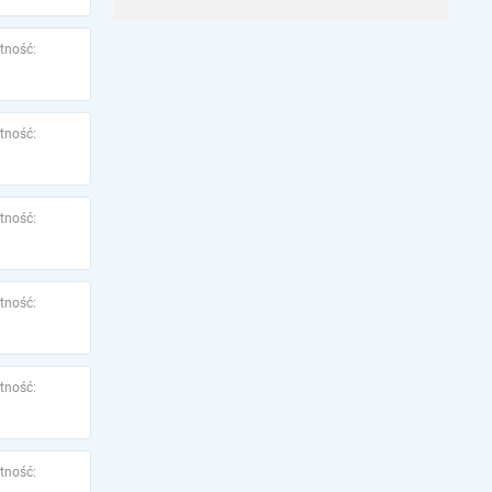
tność:
tność:
tność:
tność:
tność:
tność: