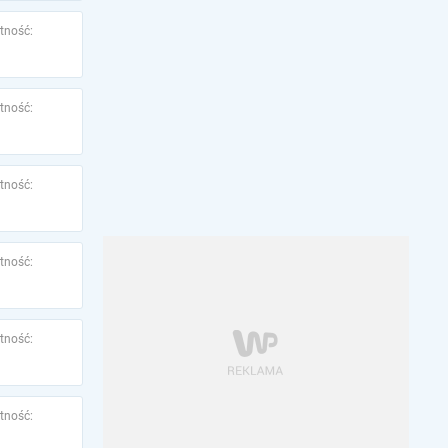
tność:
tność:
tność:
tność:
tność:
tność: