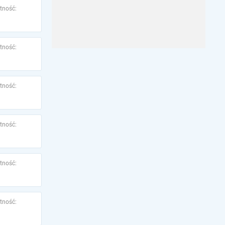
tność:
tność:
tność:
tność:
tność:
tność: