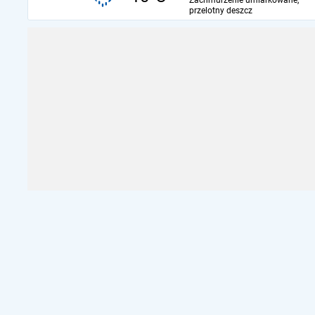
Zachmurzenie umiarkowane,
przelotny deszcz