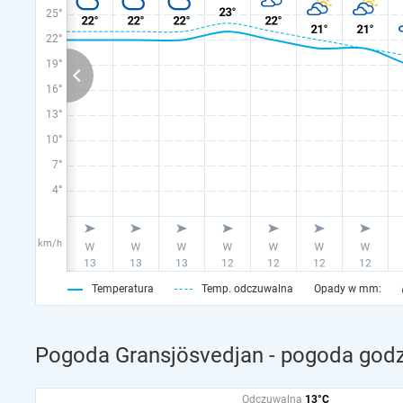
25°
22°
19°
16°
13°
10°
7°
4°
km/h
Temperatura
Temp. odczuwalna
Opady w mm:
Pogoda Gransjösvedjan - pogoda godz
Odczuwalna
13°C