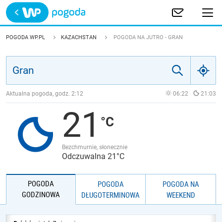
Trwa ładowanie
POLSKA
POGODA WP.PL
KAZACHSTAN
POGODA NA JUTRO - GRAN
EUROPA
ŚWIAT
Aktualna pogoda, godz.
2:12
06:22
21:03
21
JAKOŚĆ POWIETRZA
Bezchmurnie, słonecznie
Odczuwalna 21°C
POGODA
POGODA
POGODA NA
GODZINOWA
DŁUGOTERMINOWA
WEEKEND