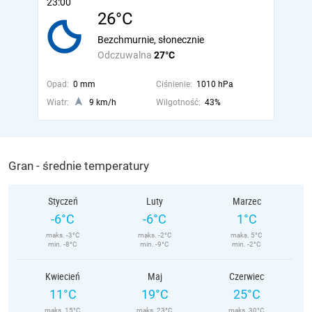
23:00
26°C
Bezchmurnie, słonecznie
Odczuwalna
27°C
Opad:
0 mm
Ciśnienie:
1010 hPa
Wiatr:
9 km/h
Wilgotność:
43%
Gran - średnie temperatury
Styczeń
Luty
Marzec
-6°C
-6°C
1°C
maks. -3°C
maks. -2°C
maks. 5°C
min. -8°C
min. -9°C
min. -2°C
Kwiecień
Maj
Czerwiec
11°C
19°C
25°C
maks. 15°C
maks. 23°C
maks. 30°C