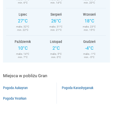
min. 6°C
min. 14°C
min. 20°C
Lipiec
Sierpień
Wrzesień
27°C
26°C
18°C
maks. 32°C
maks. 31°C
maks. 23°C
min. 22°C
min. 21°C
min. 15°C
Październik
Listopad
Grudzień
10°C
2°C
-4°C
maks. 14°C
maks. 5°C
maks. -1°C
min. 7°C
min. 0°C
min. -5°C
Miejsca w pobliżu Gran
Pogoda Aukayran
Pogoda Karashyganak
Pogoda Yesirkan