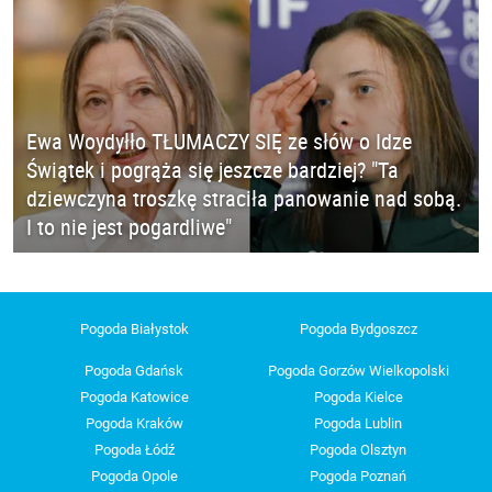
Ewa Woydyłło TŁUMACZY SIĘ ze słów o Idze
Świątek i pogrąża się jeszcze bardziej? "Ta
dziewczyna troszkę straciła panowanie nad sobą.
I to nie jest pogardliwe"
Pogoda Białystok
Pogoda Bydgoszcz
Pogoda Gdańsk
Pogoda Gorzów Wielkopolski
Pogoda Katowice
Pogoda Kielce
Pogoda Kraków
Pogoda Lublin
Pogoda Łódź
Pogoda Olsztyn
Pogoda Opole
Pogoda Poznań