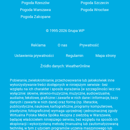
Pogoda Rzeszów
Pogoda Szczecin
Pogoda Warszawa
Pogoda Wrocław
Pogoda Zakopane
© 1995-2026 Grupa WP
Reklama
O nas
Prywatność
Ustawienia prywatności
Regulamin
Mapa strony
Źródło danych: WeatherOnline
Pobieranie, zwielokrotnianie, przechowywanie lub jakiekolwiek inne
wykorzystywanie treści dostępnych w niniejszym serwisie - bez
względu na ich charakter i sposób wyrażenia (w szczególności lecz nie
wyłącznie: słowne, słowno-muzyczne, muzyczne, audiowizualne,
audialne, tekstowe, graficzne i zawarte w nich dane i informacje, bazy
danych i zawarte w nich dane) oraz formę (np. literackie,
publicystyczne, naukowe, kartograficzne, programy komputerowe,
plastyczne, fotograficzne) wymaga uprzedniej i jednoznacznej zgody
Wirtualna Polska Media Spółka Akcyjna z siedzibą w Warszawie,
będącej właścicielem niniejszego serwisu, bez względu na sposób ich
eksploracji i wykorzystaną metodę (manualną lub zautomatyzowaną
technikę, w tym z użyciem programów uczenia maszynowego lub