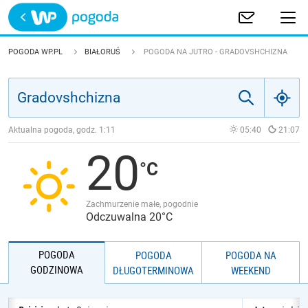
Trwa ładowanie
POLSKA
POGODA WP.PL
BIAŁORUŚ
POGODA NA JUTRO - GRADOVSHCHIZNA
EUROPA
ŚWIAT
Aktualna pogoda, godz.
1:11
05:40
21:07
20
JAKOŚĆ POWIETRZA
Zachmurzenie małe, pogodnie
Odczuwalna 20°C
POGODA
POGODA
POGODA NA
GODZINOWA
DŁUGOTERMINOWA
WEEKEND