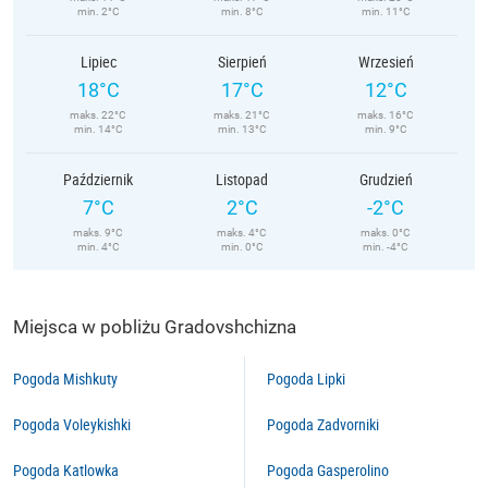
min. 2°C
min. 8°C
min. 11°C
Lipiec
Sierpień
Wrzesień
18°C
17°C
12°C
maks. 22°C
maks. 21°C
maks. 16°C
min. 14°C
min. 13°C
min. 9°C
Październik
Listopad
Grudzień
7°C
2°C
-2°C
maks. 9°C
maks. 4°C
maks. 0°C
min. 4°C
min. 0°C
min. -4°C
Miejsca w pobliżu Gradovshchizna
Pogoda Mishkuty
Pogoda Lipki
Pogoda Voleykishki
Pogoda Zadvorniki
Pogoda Katlowka
Pogoda Gasperolino