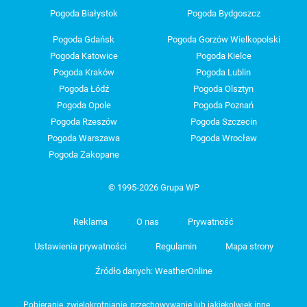
Pogoda Białystok
Pogoda Bydgoszcz
Pogoda Gdańsk
Pogoda Gorzów Wielkopolski
Pogoda Katowice
Pogoda Kielce
Pogoda Kraków
Pogoda Lublin
Pogoda Łódź
Pogoda Olsztyn
Pogoda Opole
Pogoda Poznań
Pogoda Rzeszów
Pogoda Szczecin
Pogoda Warszawa
Pogoda Wrocław
Pogoda Zakopane
© 1995-2026 Grupa WP
Reklama
O nas
Prywatność
Ustawienia prywatności
Regulamin
Mapa strony
Źródło danych: WeatherOnline
Pobieranie, zwielokrotnianie, przechowywanie lub jakiekolwiek inne