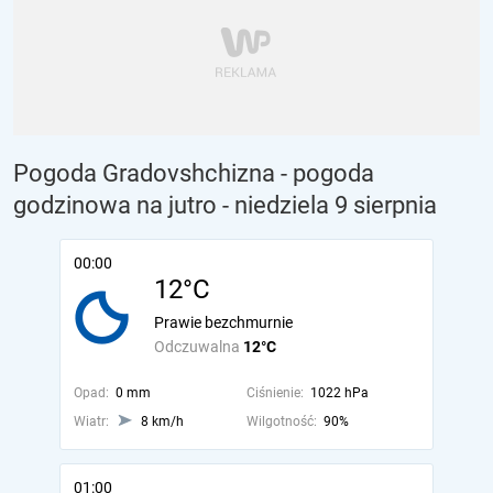
Pogoda Gradovshchizna - pogoda
godzinowa na jutro
- niedziela 9 sierpnia
00:00
12°C
Prawie bezchmurnie
Odczuwalna
12°C
Opad:
0 mm
Ciśnienie:
1022 hPa
Wiatr:
8 km/h
Wilgotność:
90%
01:00