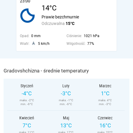
23:00
14°C
Prawie bezchmurnie
Odczuwalna
15°C
Opad:
0 mm
Ciśnienie:
1021 hPa
Wiatr:
5 km/h
Wilgotność:
77%
Gradovshchizna - średnie temperatury
Styczeń
Luty
Marzec
-4°C
-3°C
1°C
maks. -2°C
maks. -1°C
maks. 4°C
min. -6°C
min. -6°C
min. -3°C
Kwiecień
Maj
Czerwiec
7°C
13°C
16°C
maks. 11°C
maks. 17°C
maks. 20°C