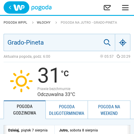
Trwa ładowanie
POLSKA
POGODA WP.PL
WŁOCHY
POGODA NA JUTRO - GRADO-PINETA
EUROPA
ŚWIAT
Aktualna pogoda, godz.
6:00
05:57
20:29
31
JAKOŚĆ POWIETRZA
Prawie bezchmurnie
Odczuwalna 33°C
POGODA
POGODA
POGODA NA
GODZINOWA
DŁUGOTERMINOWA
WEEKEND