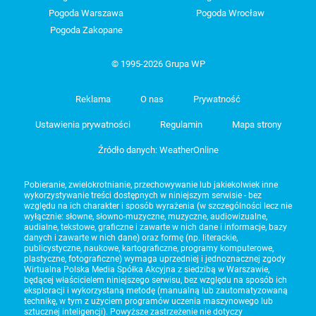
Pogoda Warszawa
Pogoda Wrocław
Pogoda Zakopane
© 1995-2026 Grupa WP
Reklama
O nas
Prywatność
Ustawienia prywatności
Regulamin
Mapa strony
Źródło danych: WeatherOnline
Pobieranie, zwielokrotnianie, przechowywanie lub jakiekolwiek inne
wykorzystywanie treści dostępnych w niniejszym serwisie - bez
względu na ich charakter i sposób wyrażenia (w szczególności lecz nie
wyłącznie: słowne, słowno-muzyczne, muzyczne, audiowizualne,
audialne, tekstowe, graficzne i zawarte w nich dane i informacje, bazy
danych i zawarte w nich dane) oraz formę (np. literackie,
publicystyczne, naukowe, kartograficzne, programy komputerowe,
plastyczne, fotograficzne) wymaga uprzedniej i jednoznacznej zgody
Wirtualna Polska Media Spółka Akcyjna z siedzibą w Warszawie,
będącej właścicielem niniejszego serwisu, bez względu na sposób ich
eksploracji i wykorzystaną metodę (manualną lub zautomatyzowaną
technikę, w tym z użyciem programów uczenia maszynowego lub
sztucznej inteligencji). Powyższe zastrzeżenie nie dotyczy