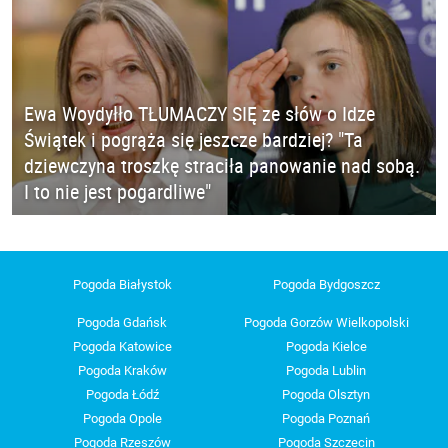
Ewa Woydyłło TŁUMACZY SIĘ ze słów o Idze
Świątek i pogrąża się jeszcze bardziej? "Ta
dziewczyna troszkę straciła panowanie nad sobą.
I to nie jest pogardliwe"
Pogoda Białystok
Pogoda Bydgoszcz
Pogoda Gdańsk
Pogoda Gorzów Wielkopolski
Pogoda Katowice
Pogoda Kielce
Pogoda Kraków
Pogoda Lublin
Pogoda Łódź
Pogoda Olsztyn
Pogoda Opole
Pogoda Poznań
Pogoda Rzeszów
Pogoda Szczecin