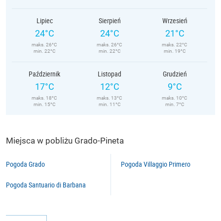
Lipiec
Sierpień
Wrzesień
24°C
24°C
21°C
maks. 26°C
maks. 26°C
maks. 22°C
min. 22°C
min. 22°C
min. 19°C
Październik
Listopad
Grudzień
17°C
12°C
9°C
maks. 18°C
maks. 13°C
maks. 10°C
min. 15°C
min. 11°C
min. 7°C
Miejsca w pobliżu Grado-Pineta
Pogoda Grado
Pogoda Villaggio Primero
Pogoda Santuario di Barbana