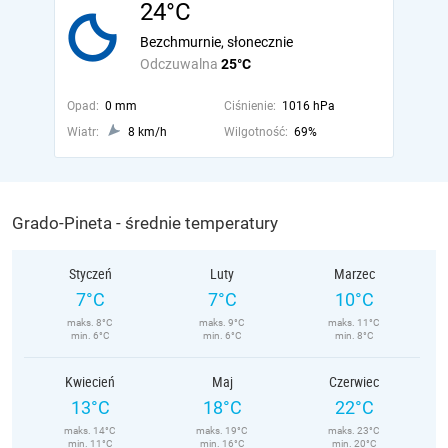
24°C
Bezchmurnie, słonecznie
Odczuwalna
25°C
Opad:
0 mm
Ciśnienie:
1016 hPa
Wiatr:
8 km/h
Wilgotność:
69%
Grado-Pineta - średnie temperatury
Styczeń
Luty
Marzec
7°C
7°C
10°C
maks. 8°C
maks. 9°C
maks. 11°C
min. 6°C
min. 6°C
min. 8°C
Kwiecień
Maj
Czerwiec
13°C
18°C
22°C
maks. 14°C
maks. 19°C
maks. 23°C
min. 11°C
min. 16°C
min. 20°C