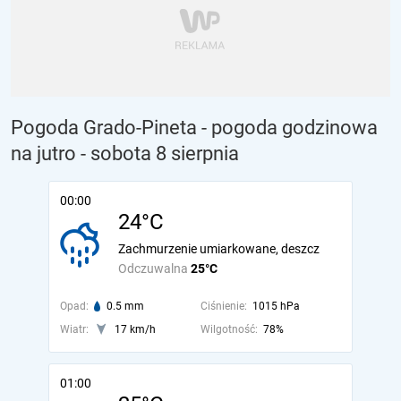
Pogoda Grado-Pineta - pogoda godzinowa
na jutro
- sobota 8 sierpnia
00:00
24°C
Zachmurzenie umiarkowane, deszcz
Odczuwalna
25°C
Opad:
0.5 mm
Ciśnienie:
1015 hPa
Wiatr:
17 km/h
Wilgotność:
78%
01:00