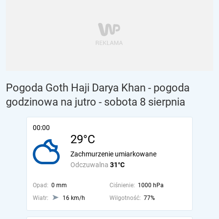
Pogoda Goth Haji Darya Khan - pogoda
godzinowa na jutro
- sobota 8 sierpnia
00:00
29°C
Zachmurzenie umiarkowane
Odczuwalna
31°C
Opad:
0 mm
Ciśnienie:
1000 hPa
Wiatr:
16 km/h
Wilgotność:
77%