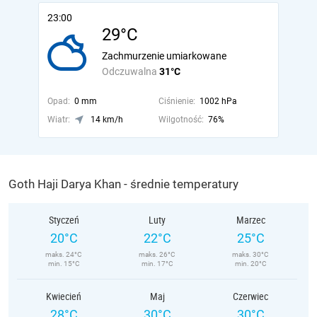
23:00
29°C
Zachmurzenie umiarkowane
Odczuwalna
31°C
Opad:
0 mm
Ciśnienie:
1002 hPa
Wiatr:
14 km/h
Wilgotność:
76%
Goth Haji Darya Khan - średnie temperatury
Styczeń
Luty
Marzec
20°C
22°C
25°C
maks. 24°C
maks. 26°C
maks. 30°C
min. 15°C
min. 17°C
min. 20°C
Kwiecień
Maj
Czerwiec
28°C
30°C
30°C