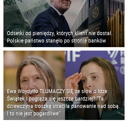
Odsetki od pieniędzy, których klient nie dostał.
Polskie państwo stanęło po stronie banków
Ewa Woydyłło TŁUMACZY SIĘ ze słów o Idze
Świątek i pogrąża się jeszcze bardziej? "Ta
dziewczyna troszkę straciła panowanie nad sobą.
I to nie jest pogardliwe"