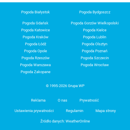
Pogoda Białystok
Pogoda Bydgoszcz
Pogoda Gdańsk
Pogoda Gorzów Wielkopolski
Pogoda Katowice
Pogoda Kielce
Pogoda Kraków
Pogoda Lublin
Pogoda Łódź
Pogoda Olsztyn
Pogoda Opole
Pogoda Poznań
Pogoda Rzeszów
Pogoda Szczecin
Pogoda Warszawa
Pogoda Wrocław
Pogoda Zakopane
© 1995-2026 Grupa WP
Reklama
O nas
Prywatność
Ustawienia prywatności
Regulamin
Mapa strony
Źródło danych: WeatherOnline