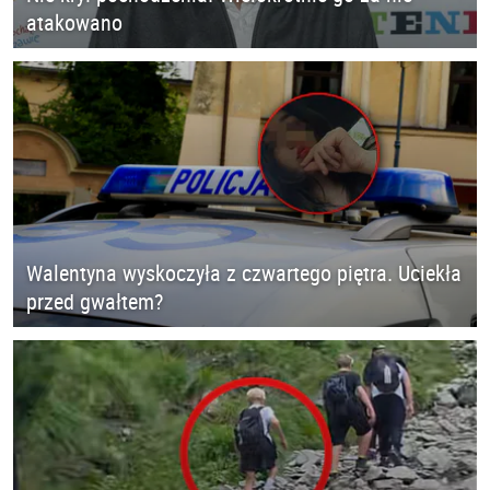
atakowano
Walentyna wyskoczyła z czwartego piętra. Uciekła
przed gwałtem?