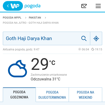
Trwa ładowanie
POLSKA
POGODA WP.PL
PAKISTAN
POGODA NA JUTRO - GOTH HAJI DARYA KHAN
EUROPA
ŚWIAT
Aktualna pogoda, godz.
9:47
06:04
19:15
JAKOŚĆ POWIETRZA
29
Zachmurzenie umiarkowane
Odczuwalna 31°C
POGODA
POGODA
POGODA NA
GODZINOWA
DŁUGOTERMINOWA
WEEKEND