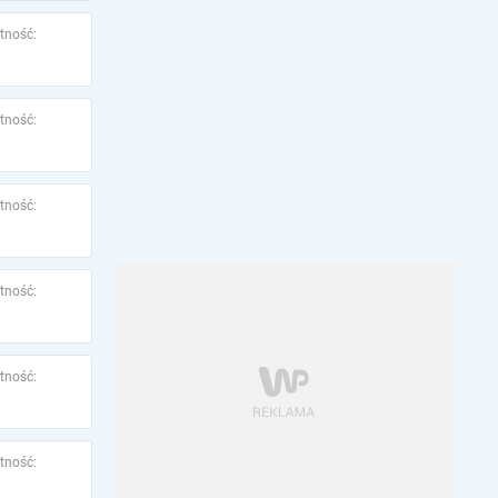
tność:
tność:
tność:
tność:
tność:
tność: