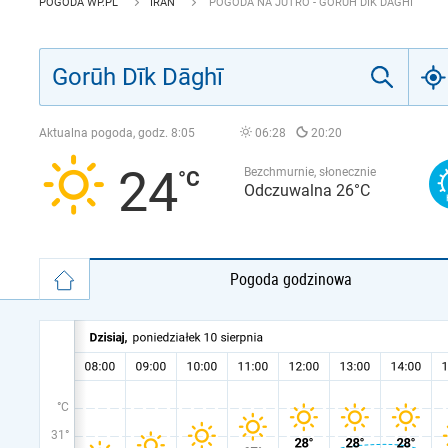
POGODA WP.PL
IRAN
POGODA NA JUTRO - GORŪH DĪK DĀGHĪ
Aktualna pogoda, godz.
8:05
06:28
20:20
24
Bezchmurnie, słonecznie
Odczuwalna 26°C
Pogoda godzinowa
°C
31°