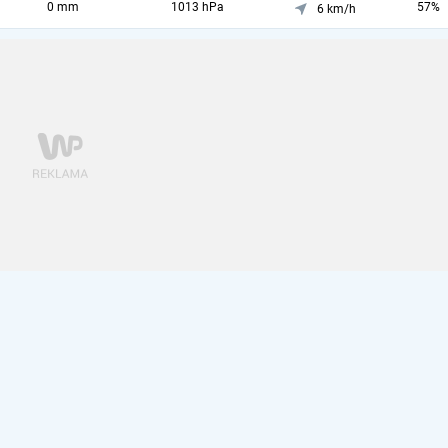
0 mm
1013 hPa
57%
6 km/h