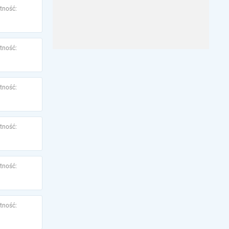
tność:
tność:
tność:
tność:
tność:
tność: