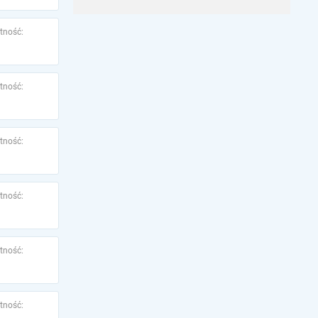
tność:
tność:
tność:
tność:
tność:
tność: