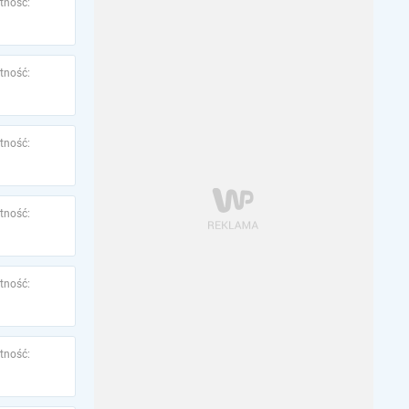
tność:
tność:
tność:
tność:
tność:
tność: