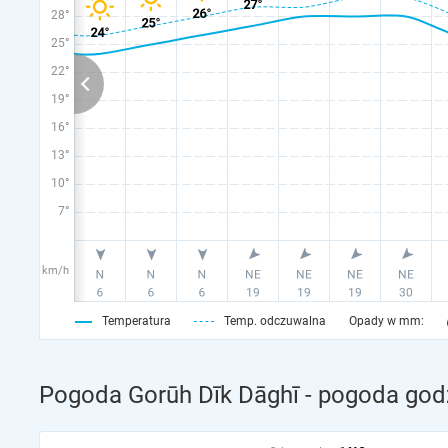
28°
25°
22°
19°
16°
13°
10°
7°
km/h
Temperatura
Temp. odczuwalna
Opady w mm:
Pogoda Gorūh Dīk Dāghī - pogoda god