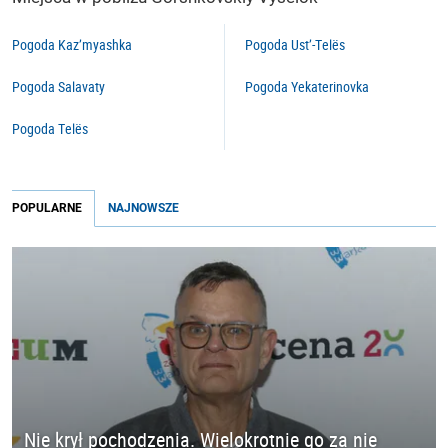
Pogoda Kaz’myashka
Pogoda Ust’-Telës
Pogoda Salavaty
Pogoda Yekaterinovka
Pogoda Telës
POPULARNE
NAJNOWSZE
Nie krył pochodzenia. Wielokrotnie go za nie