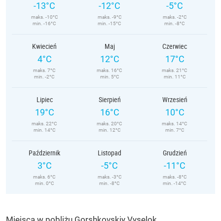
-13°C
-12°C
-5°C
maks. -10°C
maks. -9°C
maks. -2°C
min. -16°C
min. -15°C
min. -8°C
Kwiecień
Maj
Czerwiec
4°C
12°C
17°C
maks. 7°C
maks. 16°C
maks. 21°C
min. -2°C
min. 5°C
min. 11°C
Lipiec
Sierpień
Wrzesień
19°C
16°C
10°C
maks. 22°C
maks. 20°C
maks. 14°C
min. 14°C
min. 12°C
min. 7°C
Październik
Listopad
Grudzień
3°C
-5°C
-11°C
maks. 6°C
maks. -3°C
maks. -8°C
min. 0°C
min. -8°C
min. -14°C
Miejsca w pobliżu Gorshkovskiy Vyselok