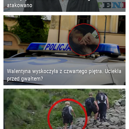
atakowano
Walentyna wyskoczyła z czwartego piętra. Uciekła
przed gwałtem?