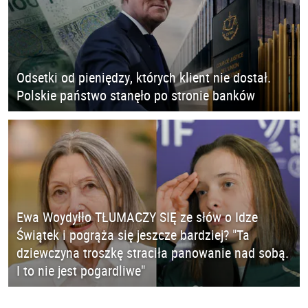
Odsetki od pieniędzy, których klient nie dostał.
Polskie państwo stanęło po stronie banków
Ewa Woydyłło TŁUMACZY SIĘ ze słów o Idze
Świątek i pogrąża się jeszcze bardziej? "Ta
dziewczyna troszkę straciła panowanie nad sobą.
I to nie jest pogardliwe"