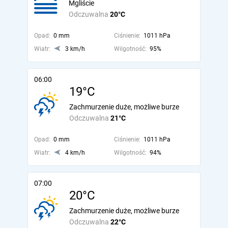
Mgliście
Odczuwalna
20°C
Opad:
0 mm
Ciśnienie:
1011 hPa
Wiatr:
3 km/h
Wilgotność:
95%
06:00
19°C
Zachmurzenie duże, możliwe burze
Odczuwalna
21°C
Opad:
0 mm
Ciśnienie:
1011 hPa
Wiatr:
4 km/h
Wilgotność:
94%
07:00
20°C
Zachmurzenie duże, możliwe burze
Odczuwalna
22°C