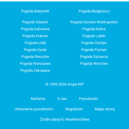
Pogoda Białystok
Pogoda Bydgoszcz
Pogoda Gdańsk
Pogoda Gorzów Wielkopolski
Pogoda Katowice
Pogoda Kielce
Pogoda Kraków
Pogoda Lublin
Pogoda Łódź
Pogoda Olsztyn
Pogoda Opole
Pogoda Poznań
Pogoda Rzeszów
Pogoda Szczecin
Pogoda Warszawa
Pogoda Wrocław
Pogoda Zakopane
© 1995-2026 Grupa WP
Reklama
O nas
Prywatność
Ustawienia prywatności
Regulamin
Mapa strony
Źródło danych: WeatherOnline