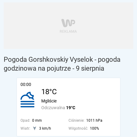
Pogoda Gorshkovskiy Vyselok - pogoda
godzinowa na pojutrze
- 9 sierpnia
00:00
18°C
Mgliście
Odczuwalna
19°C
Opad:
0 mm
Ciśnienie:
1011 hPa
Wiatr:
3 km/h
Wilgotność:
100%