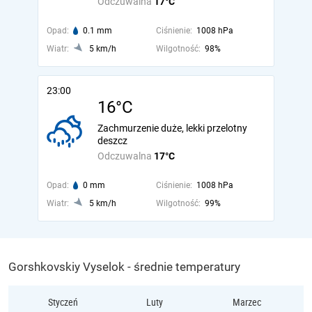
Odczuwalna
17°C
Opad:
0.1 mm
Ciśnienie:
1008 hPa
Wiatr:
5 km/h
Wilgotność:
98%
23:00
16°C
Zachmurzenie duże, lekki przelotny
deszcz
Odczuwalna
17°C
Opad:
0 mm
Ciśnienie:
1008 hPa
Wiatr:
5 km/h
Wilgotność:
99%
Gorshkovskiy Vyselok - średnie temperatury
Styczeń
Luty
Marzec