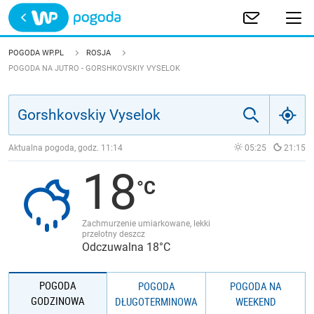
Trwa ładowanie
POLSKA
POGODA WP.PL
ROSJA
POGODA NA JUTRO - GORSHKOVSKIY VYSELOK
EUROPA
ŚWIAT
Aktualna pogoda, godz.
11:14
05:25
21:15
JAKOŚĆ POWIETRZA
18
Zachmurzenie umiarkowane, lekki
przelotny deszcz
Odczuwalna 18°C
POGODA
POGODA
POGODA NA
GODZINOWA
DŁUGOTERMINOWA
WEEKEND