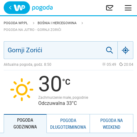
Trwa ładowanie
POLSKA
POGODA WP.PL
BOŚNIA I HERCEGOWINA
POGODA NA JUTRO - GORNJI ZORIĆI
EUROPA
ŚWIAT
Aktualna pogoda, godz.
8:50
05:49
20:04
JAKOŚĆ POWIETRZA
30
Zachmurzenie małe, pogodnie
Odczuwalna 33°C
POGODA
POGODA
POGODA NA
GODZINOWA
DŁUGOTERMINOWA
WEEKEND