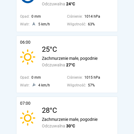
Odczuwalna
24°C
Opad:
0 mm
Ciśnienie:
1014 hPa
Wiatr:
5 km/h
Wilgotność:
63%
06:00
25°C
Zachmurzenie małe, pogodnie
Odczuwalna
27°C
Opad:
0 mm
Ciśnienie:
1015 hPa
Wiatr:
4 km/h
Wilgotność:
57%
07:00
28°C
Zachmurzenie małe, pogodnie
Odczuwalna
30°C