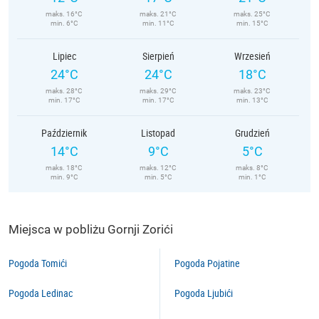
maks. 16°C
maks. 21°C
maks. 25°C
min. 6°C
min. 11°C
min. 15°C
Lipiec
Sierpień
Wrzesień
24°C
24°C
18°C
maks. 28°C
maks. 29°C
maks. 23°C
min. 17°C
min. 17°C
min. 13°C
Październik
Listopad
Grudzień
14°C
9°C
5°C
maks. 18°C
maks. 12°C
maks. 8°C
min. 9°C
min. 5°C
min. 1°C
Miejsca w pobliżu Gornji Zorići
Pogoda Tomići
Pogoda Pojatine
Pogoda Ledinac
Pogoda Ljubići