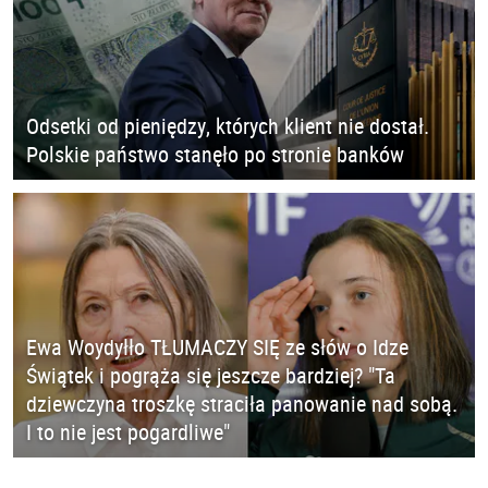
Odsetki od pieniędzy, których klient nie dostał.
Polskie państwo stanęło po stronie banków
Ewa Woydyłło TŁUMACZY SIĘ ze słów o Idze
Świątek i pogrąża się jeszcze bardziej? "Ta
dziewczyna troszkę straciła panowanie nad sobą.
I to nie jest pogardliwe"