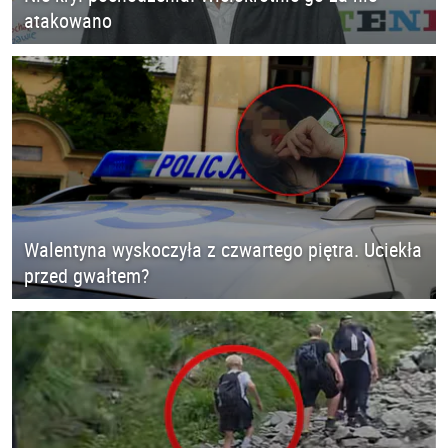
atakowano
Walentyna wyskoczyła z czwartego piętra. Uciekła
przed gwałtem?