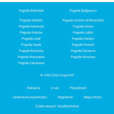
Pogoda Białystok
Pogoda Bydgoszcz
Pogoda Gdańsk
Pogoda Gorzów Wielkopolski
Pogoda Katowice
Pogoda Kielce
Pogoda Kraków
Pogoda Lublin
Pogoda Łódź
Pogoda Olsztyn
Pogoda Opole
Pogoda Poznań
Pogoda Rzeszów
Pogoda Szczecin
Pogoda Warszawa
Pogoda Wrocław
Pogoda Zakopane
© 1995-2026 Grupa WP
Reklama
O nas
Prywatność
Ustawienia prywatności
Regulamin
Mapa strony
Źródło danych: WeatherOnline