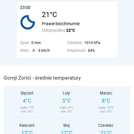
23:00
21°C
Prawie bezchmurnie
Odczuwalna
22°C
Opad:
0 mm
Ciśnienie:
1014 hPa
Wiatr:
6 km/h
Wilgotność:
64%
Gornji Zorići - średnie temperatury
Styczeń
Luty
Marzec
4°C
5°C
8°C
maks. 7°C
maks. 9°C
maks. 12°C
min. 0°C
min. 0°C
min. 3°C
Kwiecień
Maj
Czerwiec
12°C
17°C
21°C