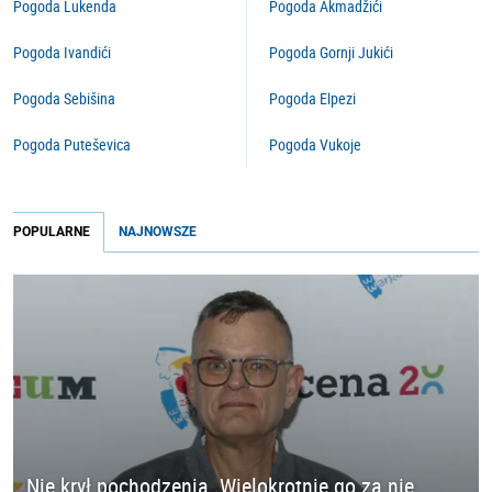
Pogoda Lukenda
Pogoda Akmadžići
Pogoda Ivandići
Pogoda Gornji Jukići
Pogoda Sebišina
Pogoda Elpezi
Pogoda Puteševica
Pogoda Vukoje
POPULARNE
NAJNOWSZE
Nie krył pochodzenia. Wielokrotnie go za nie