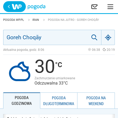
Trwa ładowanie
POLSKA
POGODA WP.PL
IRAN
POGODA NA JUTRO - GOREH CHOQĀY
EUROPA
ŚWIAT
Aktualna pogoda, godz.
8:06
06:38
20:19
30
JAKOŚĆ POWIETRZA
Zachmurzenie umiarkowane
Odczuwalna 33°C
POGODA
POGODA
POGODA NA
GODZINOWA
DŁUGOTERMINOWA
WEEKEND