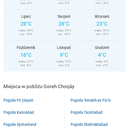
min. 4°C
min. 9°C
min. 14°C
Lipiec
Sierpień
Wrzesień
28°C
28°C
23°C
maks. 35°C
maks. 35°C
maks. 30°C
min. 18°C
min. 18°C
min. 13°C
Październik
Listopad
Grudzień
16°C
9°C
4°C
maks. 22°C
maks. 13°C
maks. 8°C
min. 8°C
min. 2°C
min. -2°C
Miejsca w pobliżu Goreh Choqāy
Pogoda Pīr Ḩayātī
Pogoda ‘Amaleh-ye Pā’īn
Pogoda Kas̄īrābād
Pogoda Tāzehābād
Pogoda Aḩmadvand
Pogoda Shāhrokhābād