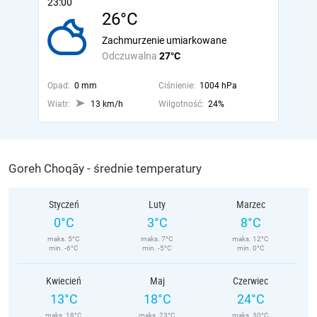
23:00
26°C
Zachmurzenie umiarkowane
Odczuwalna
27°C
Opad:
0 mm
Ciśnienie:
1004 hPa
Wiatr:
13 km/h
Wilgotność:
24%
Goreh Choqāy - średnie temperatury
Styczeń
Luty
Marzec
0°C
3°C
8°C
maks. 5°C
maks. 7°C
maks. 12°C
min. -6°C
min. -5°C
min. 0°C
Kwiecień
Maj
Czerwiec
13°C
18°C
24°C
maks. 18°C
maks. 23°C
maks. 30°C