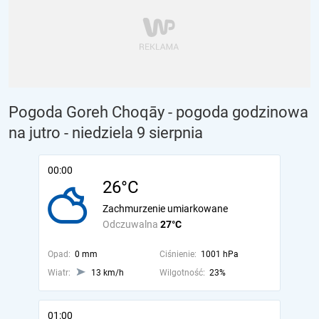
Pogoda Goreh Choqāy - pogoda godzinowa
na jutro
- niedziela 9 sierpnia
00:00
26°C
Zachmurzenie umiarkowane
Odczuwalna
27°C
Opad:
0 mm
Ciśnienie:
1001 hPa
Wiatr:
13 km/h
Wilgotność:
23%
01:00