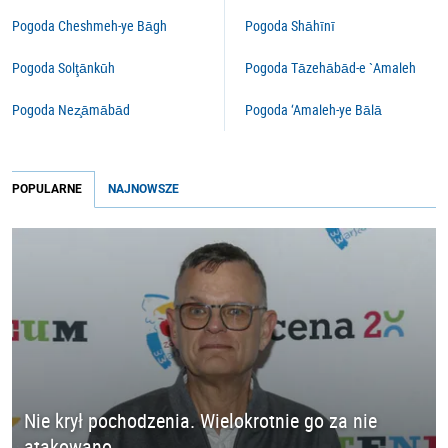
Pogoda Cheshmeh-ye Bāgh
Pogoda Shāhīnī
Pogoda Solţānkūh
Pogoda Tāzehābād-e `Amaleh
Pogoda Nez̧āmābād
Pogoda ‘Amaleh-ye Bālā
POPULARNE
NAJNOWSZE
Nie krył pochodzenia. Wielokrotnie go za nie
atakowano