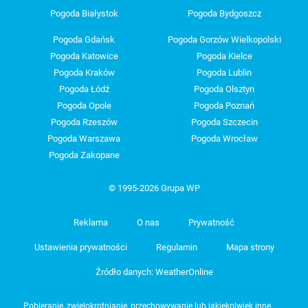
Pogoda Białystok
Pogoda Bydgoszcz
Pogoda Gdańsk
Pogoda Gorzów Wielkopolski
Pogoda Katowice
Pogoda Kielce
Pogoda Kraków
Pogoda Lublin
Pogoda Łódź
Pogoda Olsztyn
Pogoda Opole
Pogoda Poznań
Pogoda Rzeszów
Pogoda Szczecin
Pogoda Warszawa
Pogoda Wrocław
Pogoda Zakopane
© 1995-2026 Grupa WP
Reklama
O nas
Prywatność
Ustawienia prywatności
Regulamin
Mapa strony
Źródło danych: WeatherOnline
Pobieranie, zwielokrotnianie, przechowywanie lub jakiekolwiek inne