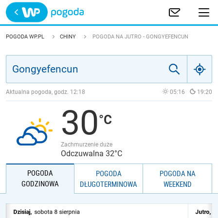
Trwa ładowanie
POLSKA
POGODA WP.PL
CHINY
POGODA NA JUTRO - GONGYEFENCUN
EUROPA
ŚWIAT
Aktualna pogoda, godz.
12:18
05:16
19:20
30
JAKOŚĆ POWIETRZA
Zachmurzenie duże
Odczuwalna 32°C
POGODA
POGODA
POGODA NA
GODZINOWA
DŁUGOTERMINOWA
WEEKEND