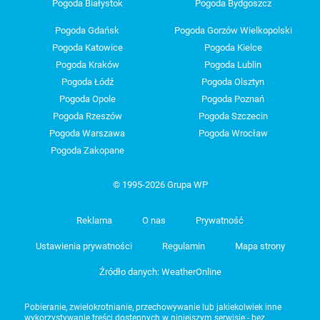
Pogoda Białystok
Pogoda Bydgoszcz
Pogoda Gdańsk
Pogoda Gorzów Wielkopolski
Pogoda Katowice
Pogoda Kielce
Pogoda Kraków
Pogoda Lublin
Pogoda Łódź
Pogoda Olsztyn
Pogoda Opole
Pogoda Poznań
Pogoda Rzeszów
Pogoda Szczecin
Pogoda Warszawa
Pogoda Wrocław
Pogoda Zakopane
© 1995-2026 Grupa WP
Reklama
O nas
Prywatność
Ustawienia prywatności
Regulamin
Mapa strony
Źródło danych: WeatherOnline
Pobieranie, zwielokrotnianie, przechowywanie lub jakiekolwiek inne
wykorzystywanie treści dostępnych w niniejszym serwisie - bez