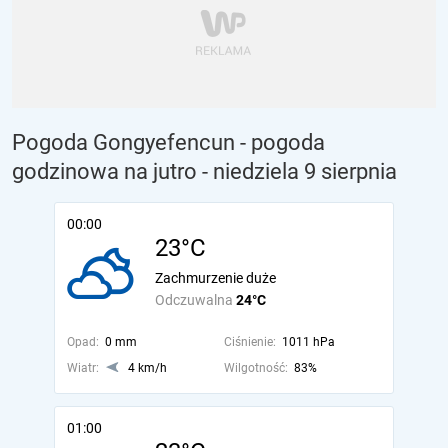
Pogoda Gongyefencun - pogoda
godzinowa na jutro
- niedziela 9 sierpnia
00:00
23°C
Zachmurzenie duże
Odczuwalna
24°C
Opad:
0 mm
Ciśnienie:
1011 hPa
Wiatr:
4 km/h
Wilgotność:
83%
01:00