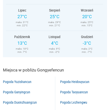
Lipiec
Sierpień
Wrzesień
27°C
25°C
20°C
maks. 31°C
maks. 29°C
maks. 25°C
min. 22°C
min. 21°C
min. 15°C
Październik
Listopad
Grudzień
13°C
4°C
-3°C
maks. 18°C
maks. 9°C
maks. 2°C
min. 7°C
min. -2°C
min. -7°C
Miejsca w pobliżu Gongyefencun
Pogoda Yuzishancun
Pogoda Heidouyucun
Pogoda Ganyingcun
Pogoda Taoyuancun
Pogoda Duxinzhuangcun
Pogoda Lezhengwu