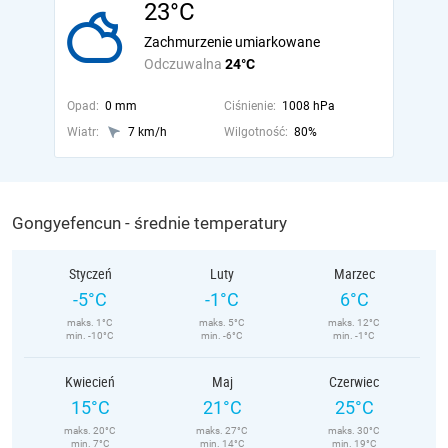
23°C
Zachmurzenie umiarkowane
Odczuwalna
24°C
Opad:
0 mm
Ciśnienie:
1008 hPa
Wiatr:
7 km/h
Wilgotność:
80%
Gongyefencun - średnie temperatury
Styczeń
Luty
Marzec
-5°C
-1°C
6°C
maks. 1°C
maks. 5°C
maks. 12°C
min. -10°C
min. -6°C
min. -1°C
Kwiecień
Maj
Czerwiec
15°C
21°C
25°C
maks. 20°C
maks. 27°C
maks. 30°C
min. 7°C
min. 14°C
min. 19°C