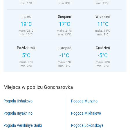
min. 1°C
min. 8°C
min. 12°C
Lipiec
Sierpień
Wrzesień
19°C
17°C
11°C
maks. 23°C
maks. 21°C
maks. 15°C
min. 15°C
min. 13°C
min. 8°C
Październik
Listopad
Grudzień
5°C
-1°C
-5°C
maks. 8°C
maks. 1°C
maks. -3°C
min. 3°C
min. -3°C
min. -7°C
Miejsca w pobliżu Goncharovka
Pogoda Ushakovo
Pogoda Murzino
Pogoda Inyakhino
Pogoda Mikhalevo
Pogoda Verkhniye Gorki
Pogoda Lokonskoye