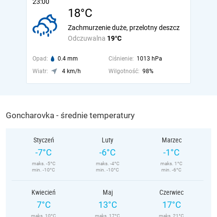
23:00
18°C
Zachmurzenie duże, przelotny deszcz
Odczuwalna
19°C
Opad:
0.4 mm
Ciśnienie:
1013 hPa
Wiatr:
4 km/h
Wilgotność:
98%
Goncharovka - średnie temperatury
Styczeń
Luty
Marzec
-7°C
-6°C
-1°C
maks. -5°C
maks. -4°C
maks. 1°C
min. -10°C
min. -10°C
min. -6°C
Kwiecień
Maj
Czerwiec
7°C
13°C
17°C
maks. 10°C
maks. 17°C
maks. 21°C