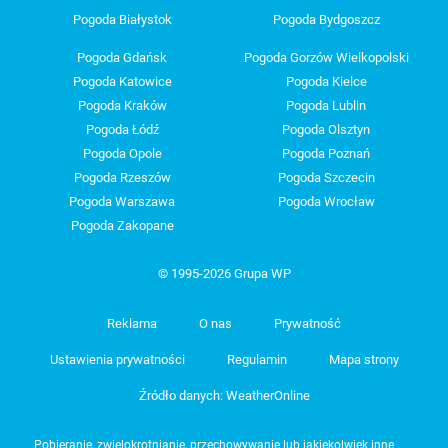
Pogoda Białystok
Pogoda Bydgoszcz
Pogoda Gdańsk
Pogoda Gorzów Wielkopolski
Pogoda Katowice
Pogoda Kielce
Pogoda Kraków
Pogoda Lublin
Pogoda Łódź
Pogoda Olsztyn
Pogoda Opole
Pogoda Poznań
Pogoda Rzeszów
Pogoda Szczecin
Pogoda Warszawa
Pogoda Wrocław
Pogoda Zakopane
© 1995-2026 Grupa WP
Reklama
O nas
Prywatność
Ustawienia prywatności
Regulamin
Mapa strony
Źródło danych: WeatherOnline
Pobieranie, zwielokrotnianie, przechowywanie lub jakiekolwiek inne