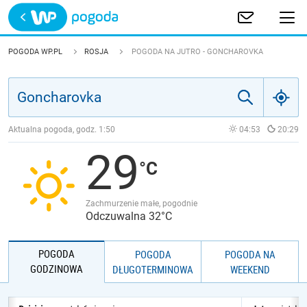
Trwa ładowanie
POLSKA
POGODA WP.PL
ROSJA
POGODA NA JUTRO - GONCHAROVKA
EUROPA
ŚWIAT
Aktualna pogoda, godz.
1:50
04:53
20:29
29
JAKOŚĆ POWIETRZA
Zachmurzenie małe, pogodnie
Odczuwalna 32°C
POGODA
POGODA
POGODA NA
GODZINOWA
DŁUGOTERMINOWA
WEEKEND