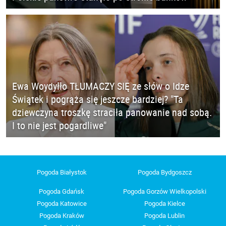
Ewa Woydyłło TŁUMACZY SIĘ ze słów o Idze
Świątek i pogrąża się jeszcze bardziej? "Ta
dziewczyna troszkę straciła panowanie nad sobą.
I to nie jest pogardliwe"
Pogoda Białystok
Pogoda Bydgoszcz
Pogoda Gdańsk
Pogoda Gorzów Wielkopolski
Pogoda Katowice
Pogoda Kielce
Pogoda Kraków
Pogoda Lublin