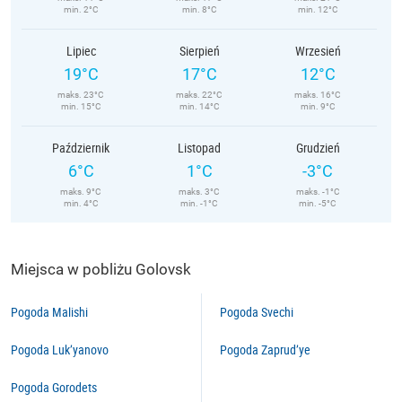
min. 2°C
min. 8°C
min. 12°C
Lipiec
Sierpień
Wrzesień
19°C
17°C
12°C
maks. 23°C
maks. 22°C
maks. 16°C
min. 15°C
min. 14°C
min. 9°C
Październik
Listopad
Grudzień
6°C
1°C
-3°C
maks. 9°C
maks. 3°C
maks. -1°C
min. 4°C
min. -1°C
min. -5°C
Miejsca w pobliżu Golovsk
Pogoda Malishi
Pogoda Svechi
Pogoda Luk’yanovo
Pogoda Zaprud’ye
Pogoda Gorodets