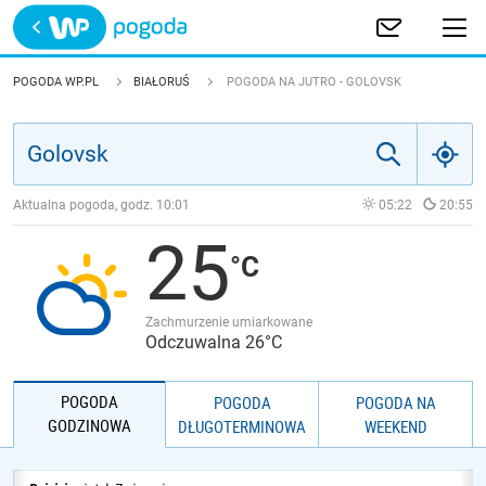
Trwa ładowanie
POLSKA
POGODA WP.PL
BIAŁORUŚ
POGODA NA JUTRO - GOLOVSK
EUROPA
ŚWIAT
Aktualna pogoda, godz.
10:01
05:22
20:55
25
JAKOŚĆ POWIETRZA
Zachmurzenie umiarkowane
Odczuwalna 26°C
POGODA
POGODA
POGODA NA
GODZINOWA
DŁUGOTERMINOWA
WEEKEND