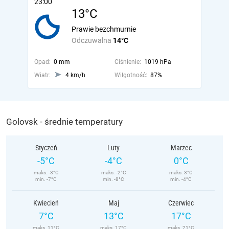
23:00
13°C
Prawie bezchmurnie
Odczuwalna
14°C
Opad:
0 mm
Ciśnienie:
1019 hPa
Wiatr:
4 km/h
Wilgotność:
87%
Golovsk - średnie temperatury
Styczeń
Luty
Marzec
-5°C
-4°C
0°C
maks. -3°C
maks. -2°C
maks. 3°C
min. -7°C
min. -8°C
min. -4°C
Kwiecień
Maj
Czerwiec
7°C
13°C
17°C
maks. 11°C
maks. 17°C
maks. 21°C