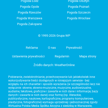
Pogoda Łódź
Pogoda Olsztyn
Pogoda Opole
Pogoda Poznań
Pogoda Rzeszów
Pogoda Szczecin
Pogoda Warszawa
Pogoda Wrocław
Pogoda Zakopane
© 1995-2026 Grupa WP
Reklama
O nas
Prywatność
Ustawienia prywatności
Regulamin
Mapa strony
Źródło danych: WeatherOnline
Pobieranie, zwielokrotnianie, przechowywanie lub jakiekolwiek inne
wykorzystywanie treści dostępnych w niniejszym serwisie - bez
względu na ich charakter i sposób wyrażenia (w szczególności lecz nie
wyłącznie: słowne, słowno-muzyczne, muzyczne, audiowizualne,
audialne, tekstowe, graficzne i zawarte w nich dane i informacje, bazy
danych i zawarte w nich dane) oraz formę (np. literackie,
publicystyczne, naukowe, kartograficzne, programy komputerowe,
plastyczne, fotograficzne) wymaga uprzedniej i jednoznacznej zgody
Wirtualna Polska Media Spółka Akcyjna z siedzibą w Warszawie,