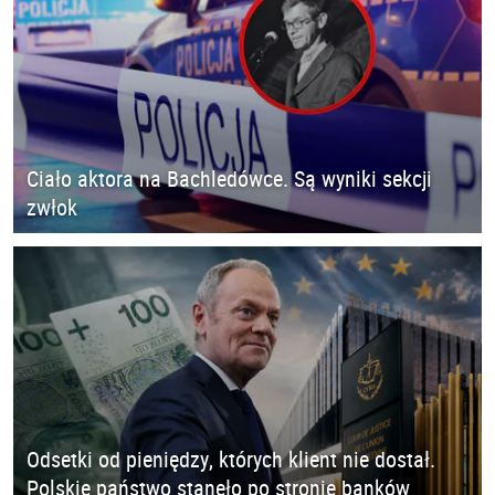
Ciało aktora na Bachledówce. Są wyniki sekcji
zwłok
Odsetki od pieniędzy, których klient nie dostał.
Polskie państwo stanęło po stronie banków