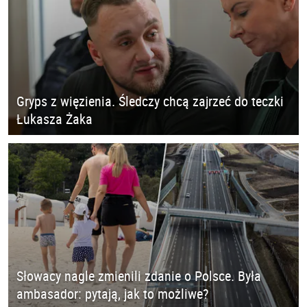
Gryps z więzienia. Śledczy chcą zajrzeć do teczki
Łukasza Żaka
Słowacy nagle zmienili zdanie o Polsce. Była
ambasador: pytają, jak to możliwe?