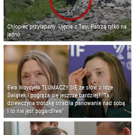
Chłopiec przyłapany. Ujęcia z Tatr. Patrzą tylko na
jedno
Ewa Woydyłło TŁUMACZY SIĘ ze słów o Idze
Świątek i pogrąża się jeszcze bardziej? "Ta
dziewczyna troszkę straciła panowanie nad sobą.
I to nie jest pogardliwe"