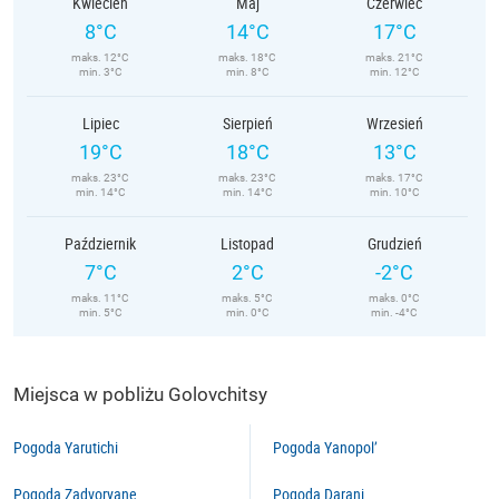
Kwiecień
Maj
Czerwiec
8°C
14°C
17°C
maks. 12°C
maks. 18°C
maks. 21°C
min. 3°C
min. 8°C
min. 12°C
Lipiec
Sierpień
Wrzesień
19°C
18°C
13°C
maks. 23°C
maks. 23°C
maks. 17°C
min. 14°C
min. 14°C
min. 10°C
Październik
Listopad
Grudzień
7°C
2°C
-2°C
maks. 11°C
maks. 5°C
maks. 0°C
min. 5°C
min. 0°C
min. -4°C
Miejsca w pobliżu Golovchitsy
Pogoda Yarutichi
Pogoda Yanopol’
Pogoda Zadvoryane
Pogoda Darani