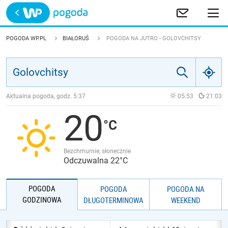
Trwa ładowanie
POLSKA
POGODA WP.PL
BIAŁORUŚ
POGODA NA JUTRO - GOLOVCHITSY
EUROPA
ŚWIAT
Aktualna pogoda, godz.
5:37
05:53
21:03
20
JAKOŚĆ POWIETRZA
Bezchmurnie, słonecznie
Odczuwalna 22°C
POGODA
POGODA
POGODA NA
GODZINOWA
DŁUGOTERMINOWA
WEEKEND