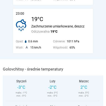
23:00
19°C
Zachmurzenie umiarkowane, deszcz
Odczuwalna
19°C
Opad:
0.6 mm
Ciśnienie:
1011 hPa
Wiatr:
15 km/h
Wilgotność:
65%
Golovchitsy - średnie temperatury
Styczeń
Luty
Marzec
-3°C
-2°C
2°C
maks. -1°C
maks. 0°C
maks. 5°C
min. -5°C
min. -5°C
min. -2°C