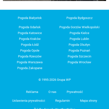
Pogoda Białystok
Pogoda Bydgoszcz
Pogoda Gdańsk
Pogoda Gorzów Wielkopolski
Pogoda Katowice
Pogoda Kielce
Pogoda Kraków
Pogoda Lublin
Pogoda Łódź
Pogoda Olsztyn
Pogoda Opole
Pogoda Poznań
Pogoda Rzeszów
Pogoda Szczecin
Pogoda Warszawa
Pogoda Wrocław
Pogoda Zakopane
© 1995-2026 Grupa WP
Reklama
O nas
Prywatność
Ustawienia prywatności
Regulamin
Mapa strony