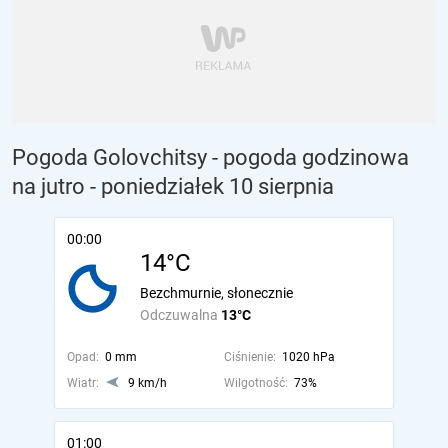
Pogoda Golovchitsy - pogoda godzinowa
na jutro
- poniedziałek 10 sierpnia
00:00
14°C
Bezchmurnie, słonecznie
Odczuwalna
13°C
Opad:
0 mm
Ciśnienie:
1020 hPa
Wiatr:
9 km/h
Wilgotność:
73%
01:00