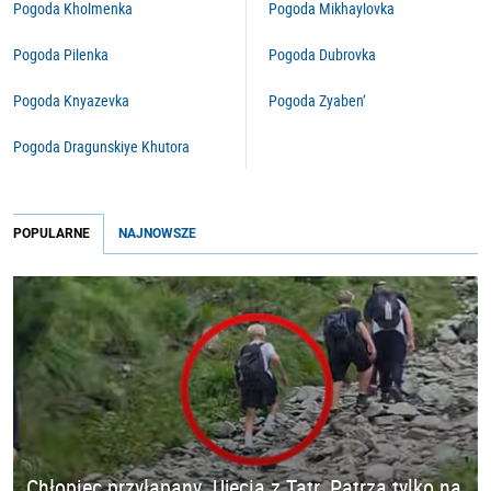
Pogoda Kholmenka
Pogoda Mikhaylovka
Pogoda Pilenka
Pogoda Dubrovka
Pogoda Knyazevka
Pogoda Zyaben’
Pogoda Dragunskiye Khutora
POPULARNE
NAJNOWSZE
Chłopiec przyłapany. Ujęcia z Tatr. Patrzą tylko na