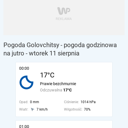
Pogoda Golovchitsy - pogoda godzinowa
na jutro
- wtorek 11 sierpnia
00:00
17°C
Prawie bezchmurnie
Odczuwalna
17°C
Opad:
0 mm
Ciśnienie:
1014 hPa
Wiatr:
7 km/h
Wilgotność:
70%
01:00