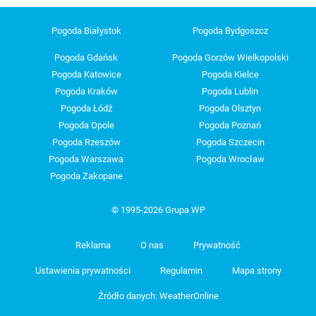
Pogoda Białystok
Pogoda Bydgoszcz
Pogoda Gdańsk
Pogoda Gorzów Wielkopolski
Pogoda Katowice
Pogoda Kielce
Pogoda Kraków
Pogoda Lublin
Pogoda Łódź
Pogoda Olsztyn
Pogoda Opole
Pogoda Poznań
Pogoda Rzeszów
Pogoda Szczecin
Pogoda Warszawa
Pogoda Wrocław
Pogoda Zakopane
© 1995-2026 Grupa WP
Reklama
O nas
Prywatność
Ustawienia prywatności
Regulamin
Mapa strony
Źródło danych: WeatherOnline