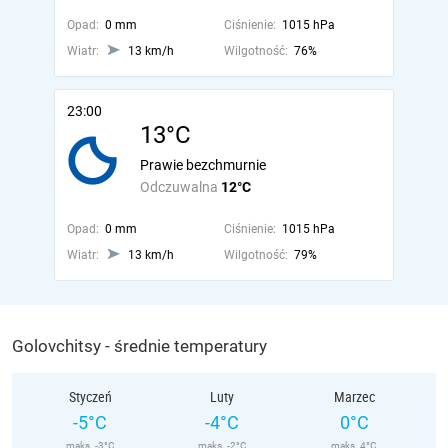
Opad:
0 mm
Ciśnienie:
1015 hPa
Wiatr:
13 km/h
Wilgotność:
76%
23:00
13°C
Prawie bezchmurnie
Odczuwalna
12°C
Opad:
0 mm
Ciśnienie:
1015 hPa
Wiatr:
13 km/h
Wilgotność:
79%
Golovchitsy - średnie temperatury
Styczeń
Luty
Marzec
-5°C
-4°C
0°C
maks. -3°C
maks. -2°C
maks. 4°C