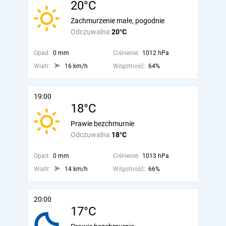
20°C
Zachmurzenie małe, pogodnie
Odczuwalna
20°C
Opad:
0 mm
Ciśnienie:
1012 hPa
Wiatr:
16 km/h
Wilgotność:
64%
19:00
18°C
Prawie bezchmurnie
Odczuwalna
18°C
Opad:
0 mm
Ciśnienie:
1013 hPa
Wiatr:
14 km/h
Wilgotność:
66%
20:00
17°C