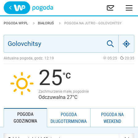
Trwa ładowanie
POLSKA
POGODA WP.PL
BIAŁORUŚ
POGODA NA JUTRO - GOLOVCHITSY
EUROPA
ŚWIAT
Aktualna pogoda, godz.
12:19
05:25
20:35
25
JAKOŚĆ POWIETRZA
Zachmurzenie małe, pogodnie
Odczuwalna 27°C
POGODA
POGODA
POGODA NA
GODZINOWA
DŁUGOTERMINOWA
WEEKEND