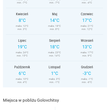
min. -7°C
min. -7°C
min. -4°C
Kwiecień
Maj
Czerwiec
8°C
14°C
17°C
maks. 12°C
maks. 18°C
maks. 21°C
min. 3°C
min. 8°C
min. 12°C
Lipiec
Sierpień
Wrzesień
19°C
18°C
13°C
maks. 24°C
maks. 23°C
maks. 17°C
min. 15°C
min. 14°C
min. 9°C
Październik
Listopad
Grudzień
6°C
1°C
-3°C
maks. 10°C
maks. 3°C
maks. -1°C
min. 4°C
min. -1°C
min. -6°C
Miejsca w pobliżu Golovchitsy