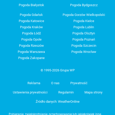
Pogoda Białystok
Pogoda Bydgoszcz
Pogoda Gdańsk
Pogoda Gorzów Wielkopolski
Pogoda Katowice
Pogoda Kielce
Pogoda Kraków
Pogoda Lublin
Pogoda Łódź
Pogoda Olsztyn
Pogoda Opole
Pogoda Poznań
Pogoda Rzeszów
Pogoda Szczecin
Pogoda Warszawa
Pogoda Wrocław
Pogoda Zakopane
© 1995-2026 Grupa WP
Reklama
O nas
Prywatność
Ustawienia prywatności
Regulamin
Mapa strony
Źródło danych: WeatherOnline
Pobieranie, zwielokrotnianie, przechowywanie lub jakiekolwiek inne