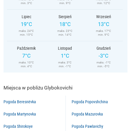
min. 3°C
min. 9°C
min. 12°C
Lipiec
Sierpień
Wrzesień
19°C
18°C
13°C
maks. 24°C
maks. 23°C
maks. 17°C
min. 15°C
min. 14°C
min. 9°C
Październik
Listopad
Grudzień
7°C
1°C
-3°C
maks. 10°C
maks. 3°C
maks. -1°C
min. 4°C
min. -1°C
min. -5°C
Miejsca w pobliżu Glybokovichi
Pogoda Beresnëvka
Pogoda Popovshchina
Pogoda Martynovka
Pogoda Mazurovka
Pogoda Shirokoye
Pogoda Pawlavichy