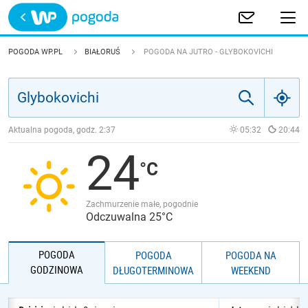
Trwa ładowanie
POLSKA
POGODA WP.PL
BIAŁORUŚ
POGODA NA JUTRO - GLYBOKOVICHI
EUROPA
ŚWIAT
Aktualna pogoda, godz.
2:37
05:32
20:44
24
JAKOŚĆ POWIETRZA
Zachmurzenie małe, pogodnie
Odczuwalna 25°C
POGODA
POGODA
POGODA NA
GODZINOWA
DŁUGOTERMINOWA
WEEKEND