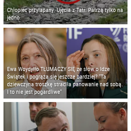
Chłopiec przyłapany. Ujęcia z Tatr. Patrzą tylko na
jedno
Ewa Woydyłło TŁUMACZY SIĘ ze słów o Idze
Świątek i pogrąża się jeszcze bardziej? "Ta
dziewczyna troszkę straciła panowanie nad sobą.
I to nie jest pogardliwe"