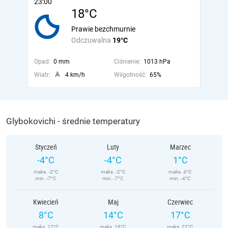
23:00
18°C
Prawie bezchmurnie
Odczuwalna
19°C
Opad:
0 mm
Ciśnienie:
1013 hPa
Wiatr:
4 km/h
Wilgotność:
65%
Glybokovichi - średnie temperatury
Styczeń
Luty
Marzec
-4°C
-4°C
1°C
maks. -2°C
maks. -2°C
maks. 4°C
min. -7°C
min. -7°C
min. -4°C
Kwiecień
Maj
Czerwiec
8°C
14°C
17°C
maks. 12°C
maks. 18°C
maks. 22°C