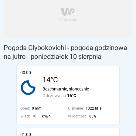
Pogoda Glybokovichi - pogoda godzinowa
na jutro
- poniedziałek 10 sierpnia
00:00
14°C
Bezchmurnie, słonecznie
Odczuwalna
16°C
Opad:
0 mm
Ciśnienie:
1022 hPa
Wiatr:
1 km/h
Wilgotność:
85%
01:00