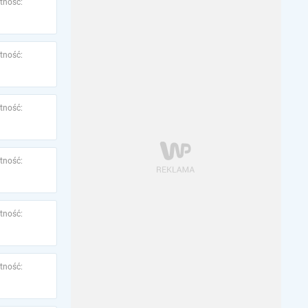
tność:
tność:
tność:
tność:
tność:
tność: