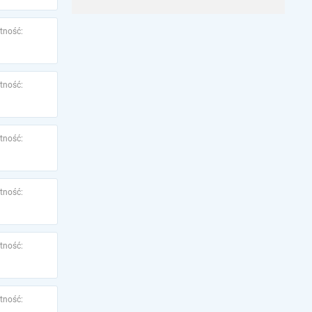
tność:
tność:
tność:
tność:
tność:
tność: