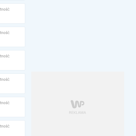
tność:
tność:
tność:
tność:
tność:
tność: