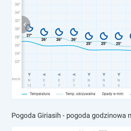
36°
34°
32°
30°
28°
26°
24°
22°
km/h
Temperatura
Temp. odczuwalna
Opady w mm:
Pogoda Giriasih - pogoda godzinowa n