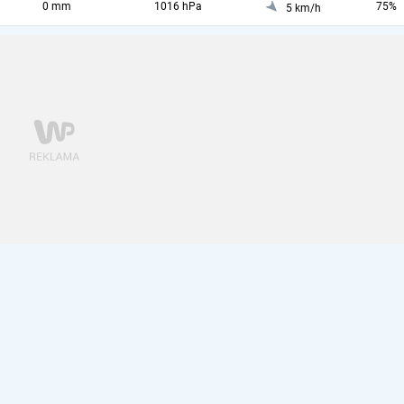
0 mm
1016 hPa
75%
5 km/h