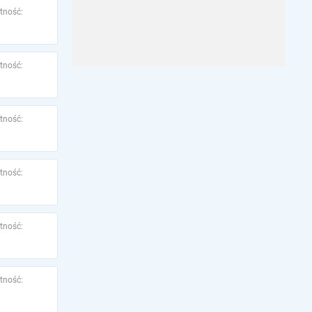
tność:
tność:
tność:
tność:
tność:
tność: