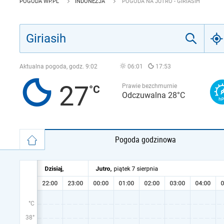
POGODA WP.PL
INDONEZJA
POGODA NA JUTRO - GIRIASIH
Aktualna pogoda, godz.
9:02
06:01
17:53
27
Prawie bezchmurnie
Odczuwalna 28°C
Pogoda godzinowa
°C
38°