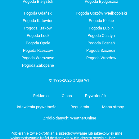
Pogoda Białystok
Pogoda Bydgoszcz
Pogoda Gdańsk
Pogoda Gorzów Wielkopolski
Pogoda Katowice
Pogoda Kielce
Pogoda Kraków
Pogoda Lublin
Pogoda Łódź
Pogoda Olsztyn
Pogoda Opole
Pogoda Poznań
Pogoda Rzeszów
Pogoda Szczecin
Pogoda Warszawa
Pogoda Wrocław
Pogoda Zakopane
© 1995-2026 Grupa WP
Reklama
O nas
Prywatność
Ustawienia prywatności
Regulamin
Mapa strony
Źródło danych: WeatherOnline
Pobieranie, zwielokrotnianie, przechowywanie lub jakiekolwiek inne
wykorzystywanie treści dostępnych w niniejszym serwisie - bez