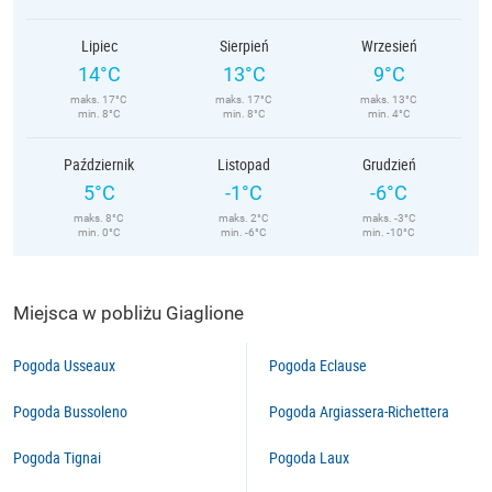
Lipiec
Sierpień
Wrzesień
14°C
13°C
9°C
maks. 17°C
maks. 17°C
maks. 13°C
min. 8°C
min. 8°C
min. 4°C
Październik
Listopad
Grudzień
5°C
-1°C
-6°C
maks. 8°C
maks. 2°C
maks. -3°C
min. 0°C
min. -6°C
min. -10°C
Miejsca w pobliżu Giaglione
Pogoda Usseaux
Pogoda Eclause
Pogoda Bussoleno
Pogoda Argiassera-Richettera
Pogoda Tignai
Pogoda Laux