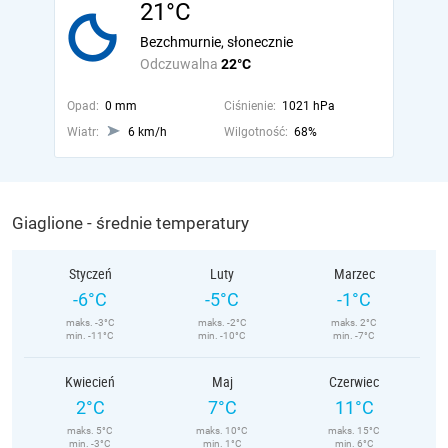
21°C
Bezchmurnie, słonecznie
Odczuwalna
22°C
Opad:
0 mm
Ciśnienie:
1021 hPa
Wiatr:
6 km/h
Wilgotność:
68%
Giaglione - średnie temperatury
Styczeń
Luty
Marzec
-6°C
-5°C
-1°C
maks. -3°C
maks. -2°C
maks. 2°C
min. -11°C
min. -10°C
min. -7°C
Kwiecień
Maj
Czerwiec
2°C
7°C
11°C
maks. 5°C
maks. 10°C
maks. 15°C
min. -3°C
min. 1°C
min. 6°C