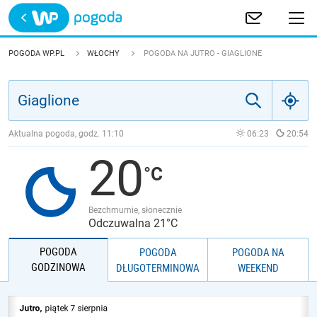
Trwa ładowanie
POLSKA
POGODA WP.PL
WŁOCHY
POGODA NA JUTRO - GIAGLIONE
EUROPA
ŚWIAT
Aktualna pogoda, godz.
11:10
06:23
20:54
20
JAKOŚĆ POWIETRZA
Bezchmurnie, słonecznie
Odczuwalna 21°C
POGODA
POGODA
POGODA NA
GODZINOWA
DŁUGOTERMINOWA
WEEKEND