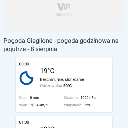
Pogoda Giaglione - pogoda godzinowa na
pojutrze
- 8 sierpnia
00:00
19°C
Bezchmurnie, słonecznie
Odczuwalna
20°C
Opad:
0 mm
Ciśnienie:
1020 hPa
Wiatr:
4 km/h
Wilgotność:
72%
01:00