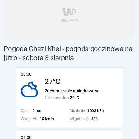
Pogoda Ghazi Khel - pogoda godzinowa na
jutro
- sobota 8 sierpnia
00:00
27°C
Zachmurzenie umiarkowane
Odczuwalna
29°C
Opad:
0 mm
Ciśnienie:
1003 hPa
Wiatr:
15 km/h
Wilgotność:
88%
01:00