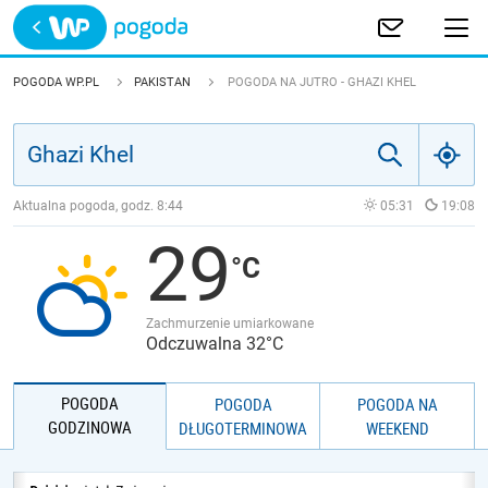
Trwa ładowanie
POLSKA
POGODA WP.PL
PAKISTAN
POGODA NA JUTRO - GHAZI KHEL
EUROPA
ŚWIAT
Aktualna pogoda, godz.
8:44
05:31
19:08
29
JAKOŚĆ POWIETRZA
Zachmurzenie umiarkowane
Odczuwalna 32°C
POGODA
POGODA
POGODA NA
GODZINOWA
DŁUGOTERMINOWA
WEEKEND