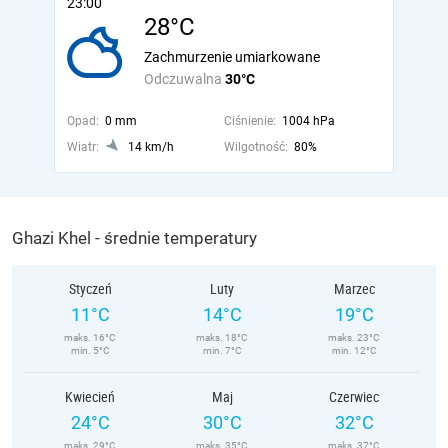
23:00
28°C
Zachmurzenie umiarkowane
Odczuwalna
30°C
Opad:
0 mm
Ciśnienie:
1004 hPa
Wiatr:
14 km/h
Wilgotność:
80%
Ghazi Khel - średnie temperatury
Styczeń
Luty
Marzec
11°C
14°C
19°C
maks. 16°C
maks. 18°C
maks. 23°C
min. 5°C
min. 7°C
min. 12°C
Kwiecień
Maj
Czerwiec
24°C
30°C
32°C
maks. 29°C
maks. 35°C
maks. 37°C