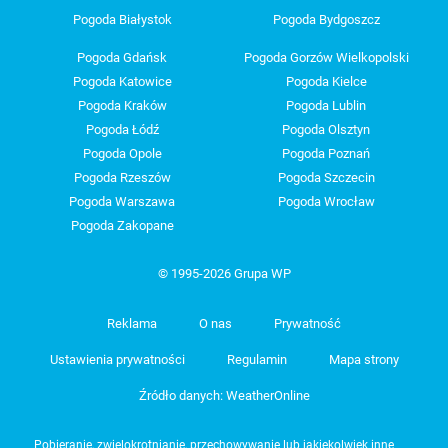
Pogoda Białystok
Pogoda Bydgoszcz
Pogoda Gdańsk
Pogoda Gorzów Wielkopolski
Pogoda Katowice
Pogoda Kielce
Pogoda Kraków
Pogoda Lublin
Pogoda Łódź
Pogoda Olsztyn
Pogoda Opole
Pogoda Poznań
Pogoda Rzeszów
Pogoda Szczecin
Pogoda Warszawa
Pogoda Wrocław
Pogoda Zakopane
© 1995-2026 Grupa WP
Reklama
O nas
Prywatność
Ustawienia prywatności
Regulamin
Mapa strony
Źródło danych: WeatherOnline
Pobieranie, zwielokrotnianie, przechowywanie lub jakiekolwiek inne