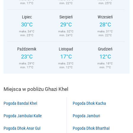
min. 17°C
min. 22°C
min. 25°C
Lipiec
Sierpień
Wrzesień
30°C
29°C
28°C
maks. 34°C
maks. 32°C
maks. 31°C
min. 25°C
min. 24°C
min. 22°C
Październik
Listopad
Grudzień
23°C
17°C
12°C
maks. 29°C
maks. 23°C
maks. 18°C
min. 17°C
min. 12°C
min. 7°C
Miejsca w pobliżu Ghazi Khel
Pogoda Bandal Khel
Pogoda Dhok Kacha
Pogoda Jambulai Kalle
Pogoda Jamburi
Pogoda Dhok Anar Gul
Pogoda Dhok Bharthal