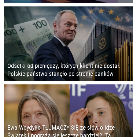
Odsetki od pieniędzy, których klient nie dostał.
Polskie państwo stanęło po stronie banków
Ewa Woydyłło TŁUMACZY SIĘ ze słów o Idze
Świątek i pogrąża się jeszcze bardziej? "Ta