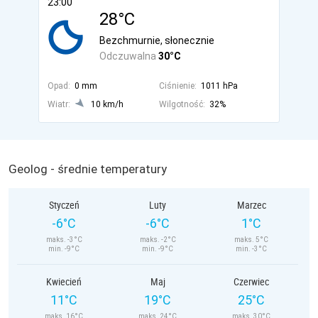
23:00
28°C
Bezchmurnie, słonecznie
Odczuwalna
30°C
Opad:
0 mm
Ciśnienie:
1011 hPa
Wiatr:
10 km/h
Wilgotność:
32%
Geolog - średnie temperatury
Styczeń
Luty
Marzec
-6°C
-6°C
1°C
maks. -3°C
maks. -2°C
maks. 5°C
min. -9°C
min. -9°C
min. -3°C
Kwiecień
Maj
Czerwiec
11°C
19°C
25°C
maks. 16°C
maks. 24°C
maks. 30°C