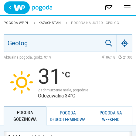
Trwa ładowanie
POLSKA
POGODA WP.PL
KAZACHSTAN
POGODA NA JUTRO - GEOLOG
EUROPA
ŚWIAT
Aktualna pogoda, godz.
9:19
06:18
21:00
31
JAKOŚĆ POWIETRZA
Zachmurzenie małe, pogodnie
Odczuwalna 34°C
POGODA
POGODA
POGODA NA
GODZINOWA
DŁUGOTERMINOWA
WEEKEND