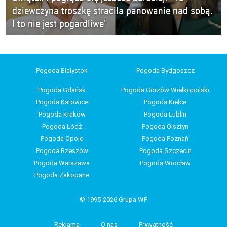
dziewczyna troszkę straciła panowanie nad sobą.
I to nie jest pogardliwe"
Pogoda Białystok
Pogoda Bydgoszcz
Pogoda Gdańsk
Pogoda Gorzów Wielkopolski
Pogoda Katowice
Pogoda Kielce
Pogoda Kraków
Pogoda Lublin
Pogoda Łódź
Pogoda Olsztyn
Pogoda Opole
Pogoda Poznań
Pogoda Rzeszów
Pogoda Szczecin
Pogoda Warszawa
Pogoda Wrocław
Pogoda Zakopane
© 1995-2026 Grupa WP
Reklama
O nas
Prywatność