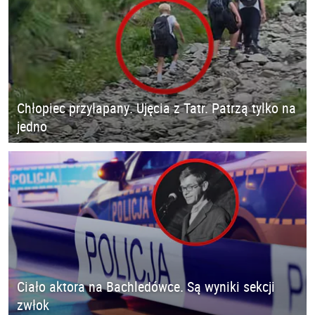
Chłopiec przyłapany. Ujęcia z Tatr. Patrzą tylko na
jedno
Ciało aktora na Bachledówce. Są wyniki sekcji
zwłok