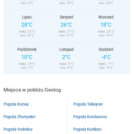
min. 6°C
min. 14°C
min. 20°C
Lipiec
Sierpień
Wrzesień
28°C
26°C
18°C
maks. 32°C
maks. 31°C
maks. 23°C
min. 22°C
min. 21°C
min. 14°C
Październik
Listopad
Grudzień
10°C
2°C
-4°C
maks. 14°C
maks. 5°C
maks. -1°C
min. 7°C
min. 0°C
min. -5°C
Miejsca w pobliżu Geolog
Pogoda Kursay
Pogoda Talkayran
Pogoda Zhumysker
Pogoda Kondaurovo
Pogoda Vodnikov
Pogoda Kurilkino