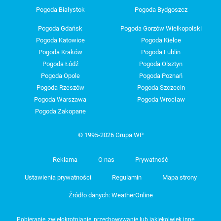
Pogoda Białystok
Pogoda Bydgoszcz
Pogoda Gdańsk
Pogoda Gorzów Wielkopolski
Pogoda Katowice
Pogoda Kielce
Pogoda Kraków
Pogoda Lublin
Pogoda Łódź
Pogoda Olsztyn
Pogoda Opole
Pogoda Poznań
Pogoda Rzeszów
Pogoda Szczecin
Pogoda Warszawa
Pogoda Wrocław
Pogoda Zakopane
© 1995-2026 Grupa WP
Reklama
O nas
Prywatność
Ustawienia prywatności
Regulamin
Mapa strony
Źródło danych: WeatherOnline
Pobieranie, zwielokrotnianie, przechowywanie lub jakiekolwiek inne