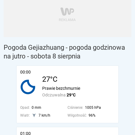
Pogoda Gejiazhuang - pogoda godzinowa
na jutro
- sobota 8 sierpnia
00:00
27°C
Prawie bezchmurnie
Odczuwalna
29°C
Opad:
0 mm
Ciśnienie:
1005 hPa
Wiatr:
7 km/h
Wilgotność:
96%
01:00