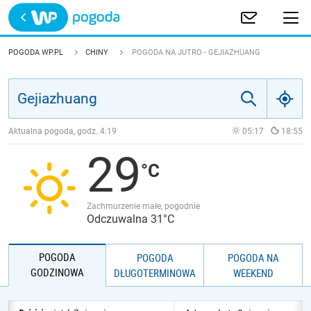
Trwa ładowanie
POLSKA
POGODA WP.PL
CHINY
POGODA NA JUTRO - GEJIAZHUANG
EUROPA
ŚWIAT
Aktualna pogoda, godz.
4:19
05:17
18:55
29
JAKOŚĆ POWIETRZA
Zachmurzenie małe, pogodnie
Odczuwalna 31°C
POGODA
POGODA
POGODA NA
GODZINOWA
DŁUGOTERMINOWA
WEEKEND