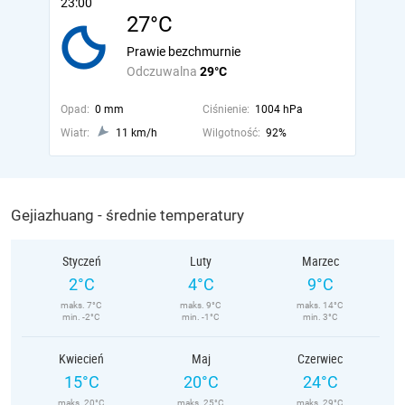
23:00
27°C
Prawie bezchmurnie
Odczuwalna
29°C
Opad:
0 mm
Ciśnienie:
1004 hPa
Wiatr:
11 km/h
Wilgotność:
92%
Gejiazhuang - średnie temperatury
Styczeń
Luty
Marzec
2°C
4°C
9°C
maks. 7°C
maks. 9°C
maks. 14°C
min. -2°C
min. -1°C
min. 3°C
Kwiecień
Maj
Czerwiec
15°C
20°C
24°C
maks. 20°C
maks. 25°C
maks. 29°C