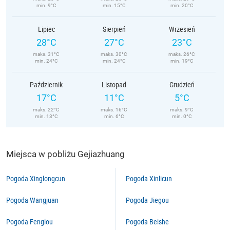
min. 9°C
min. 15°C
min. 20°C
Lipiec
Sierpień
Wrzesień
28°C
27°C
23°C
maks. 31°C
maks. 30°C
maks. 26°C
min. 24°C
min. 24°C
min. 19°C
Październik
Listopad
Grudzień
17°C
11°C
5°C
maks. 22°C
maks. 16°C
maks. 9°C
min. 13°C
min. 6°C
min. 0°C
Miejsca w pobliżu Gejiazhuang
Pogoda Xinglongcun
Pogoda Xinlicun
Pogoda Wangjuan
Pogoda Jiegou
Pogoda Fenglou
Pogoda Beishe