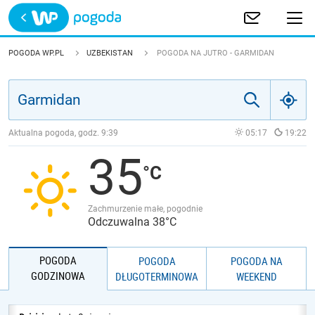
Trwa ładowanie
POLSKA
POGODA WP.PL
UZBEKISTAN
POGODA NA JUTRO - GARMIDAN
EUROPA
ŚWIAT
Aktualna pogoda, godz.
9:39
05:17
19:22
35
JAKOŚĆ POWIETRZA
Zachmurzenie małe, pogodnie
Odczuwalna 38°C
POGODA
POGODA
POGODA NA
GODZINOWA
DŁUGOTERMINOWA
WEEKEND