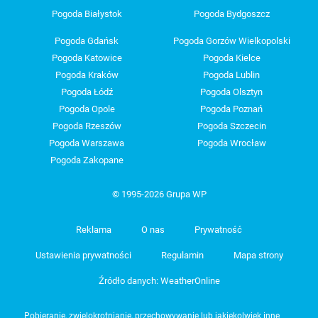
Pogoda Białystok
Pogoda Bydgoszcz
Pogoda Gdańsk
Pogoda Gorzów Wielkopolski
Pogoda Katowice
Pogoda Kielce
Pogoda Kraków
Pogoda Lublin
Pogoda Łódź
Pogoda Olsztyn
Pogoda Opole
Pogoda Poznań
Pogoda Rzeszów
Pogoda Szczecin
Pogoda Warszawa
Pogoda Wrocław
Pogoda Zakopane
© 1995-2026 Grupa WP
Reklama
O nas
Prywatność
Ustawienia prywatności
Regulamin
Mapa strony
Źródło danych: WeatherOnline
Pobieranie, zwielokrotnianie, przechowywanie lub jakiekolwiek inne