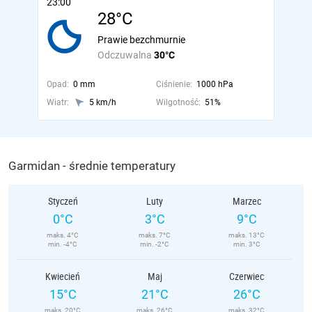
23:00
28°C
Prawie bezchmurnie
Odczuwalna
30°C
Opad:
0 mm
Ciśnienie:
1000 hPa
Wiatr:
5 km/h
Wilgotność:
51%
Garmidan - średnie temperatury
Styczeń
Luty
Marzec
0°C
3°C
9°C
maks. 4°C
maks. 7°C
maks. 13°C
min. -4°C
min. -2°C
min. 3°C
Kwiecień
Maj
Czerwiec
15°C
21°C
26°C
maks. 20°C
maks. 26°C
maks. 32°C