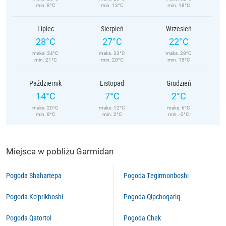
min. 8°C
min. 13°C
min. 18°C
Lipiec
Sierpień
Wrzesień
28°C
27°C
22°C
maks. 34°C
maks. 33°C
maks. 28°C
min. 21°C
min. 20°C
min. 15°C
Październik
Listopad
Grudzień
14°C
7°C
2°C
maks. 20°C
maks. 12°C
maks. 6°C
min. 8°C
min. 2°C
min. -2°C
Miejsca w pobliżu Garmidan
Pogoda Shahartepa
Pogoda Tegirmonboshi
Pogoda Ko‘prikboshi
Pogoda Qipchoqariq
Pogoda Qatortol
Pogoda Chek