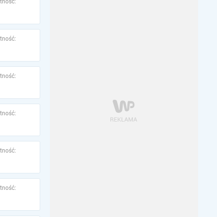
tność:
tność:
tność:
tność:
tność:
tność: