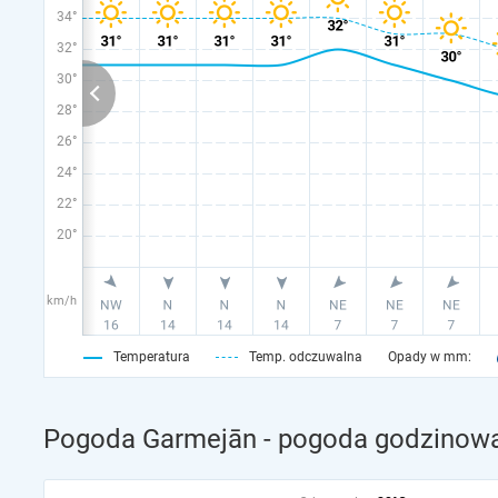
34°
32°
30°
28°
26°
24°
22°
20°
km/h
Temperatura
Temp. odczuwalna
Opady w mm:
Pogoda Garmejān - pogoda godzinowa 