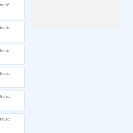
tność:
tność:
tność:
tność:
tność:
tność: