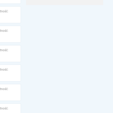
tność:
tność:
tność:
tność:
tność:
tność: