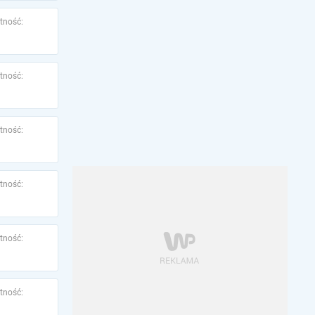
tność:
tność:
tność:
tność:
tność:
tność: