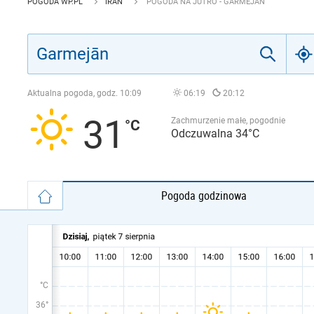
POGODA WP.PL
IRAN
POGODA NA JUTRO - GARMEJĀN
Aktualna pogoda, godz.
10:09
06:19
20:12
31
Zachmurzenie małe, pogodnie
Odczuwalna 34°C
Pogoda godzinowa
°C
36°