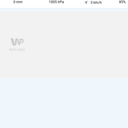
0 mm
1005 hPa
85%
5 km/h